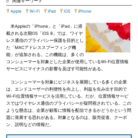
関連キーワード
Apple
|
Wi-Fi
|
iPad
|
iOS
|
iPhone
米Appleの「iPhone」と「iPad」に搭
載される次期OS「iOS 8」では、ワイヤ
レス通信のプライバシー保護を目的とし
た「MACアドレススプーフィング機
能」が追加される。この機能は、多くの
コンシューマーを対象とした企業が使用しているWi-Fi位置情報
サービスにマイナスの影響を及ぼす可能性がある。
コンシューマーを対象にビジネスを展開している多くの企業
は、エンドユーザーの利便性を向上し、利益を生み出す目的で
Wi-Fi位置情報サービスを活用している。だが、位置情報サービ
スではワイヤレス通信のプライバシーが疑問視されている。この
ような懸念は、企業が顧客に情報を配信できるかどうかという問
題に発展する恐れがある。対象となるのは、販売促進、クーポ
ン、説明などの情報だ。