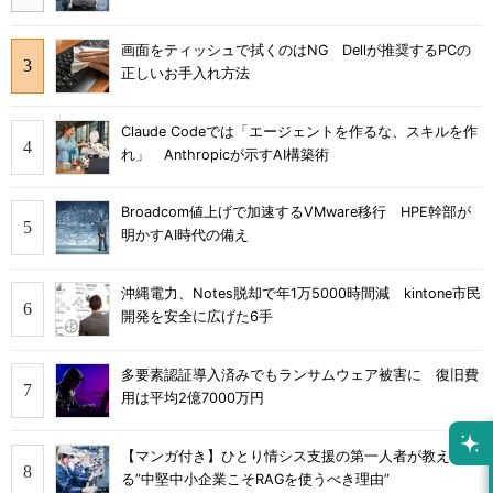
画面をティッシュで拭くのはNG Dellが推奨するPCの
正しいお手入れ方法
Claude Codeでは「エージェントを作るな、スキルを作
れ」 Anthropicが示すAI構築術
Broadcom値上げで加速するVMware移行 HPE幹部が
明かすAI時代の備え
沖縄電力、Notes脱却で年1万5000時間減 kintone市民
開発を安全に広げた6手
多要素認証導入済みでもランサムウェア被害に 復旧費
用は平均2億7000万円
【マンガ付き】ひとり情シス支援の第一人者が教え
る”中堅中小企業こそRAGを使うべき理由”