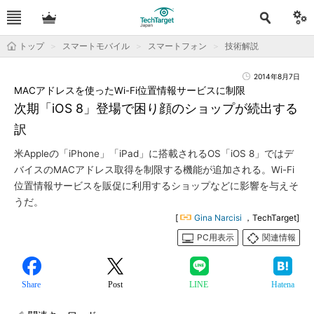
トップ
スマートモバイル
スマートフォン
技術解説
2014年8月7日
MACアドレスを使ったWi-Fi位置情報サービスに制限
次期「iOS 8」登場で困り顔のショップが続出する
訳
米Appleの「iPhone」「iPad」に搭載されるOS「iOS 8」ではデ
バイスのMACアドレス取得を制限する機能が追加される。Wi-Fi
位置情報サービスを販促に利用するショップなどに影響を与えそ
うだ。
[
Gina Narcisi
，TechTarget]
PC用表示
関連情報
Share
Post
LINE
Hatena