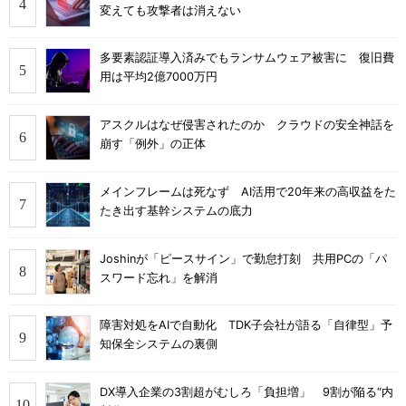
変えても攻撃者は消えない
多要素認証導入済みでもランサムウェア被害に 復旧費
用は平均2億7000万円
アスクルはなぜ侵害されたのか クラウドの安全神話を
崩す「例外」の正体
メインフレームは死なず AI活用で20年来の高収益をた
たき出す基幹システムの底力
Joshinが「ピースサイン」で勤怠打刻 共用PCの「パ
スワード忘れ」を解消
障害対処をAIで自動化 TDK子会社が語る「自律型」予
知保全システムの裏側
DX導入企業の3割超がむしろ「負担増」 9割が陥る“内