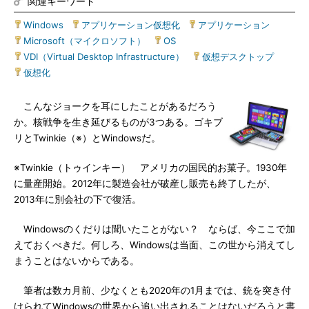
関連キーワード
Windows
|
アプリケーション仮想化
|
アプリケーション
|
Microsoft（マイクロソフト）
|
OS
|
VDI（Virtual Desktop Infrastructure）
|
仮想デスクトップ
|
仮想化
こんなジョークを耳にしたことがあるだろう
か。核戦争を生き延びるものが3つある。ゴキブ
リとTwinkie（※）とWindowsだ。
※Twinkie（トゥインキー） アメリカの国民的お菓子。1930年
に量産開始。2012年に製造会社が破産し販売も終了したが、
2013年に別会社の下で復活。
Windowsのくだりは聞いたことがない？ ならば、今ここで加
えておくべきだ。何しろ、Windowsは当面、この世から消えてし
まうことはないからである。
筆者は数カ月前、少なくとも2020年の1月までは、銃を突き付
けられてWindowsの世界から追い出されることはないだろうと書