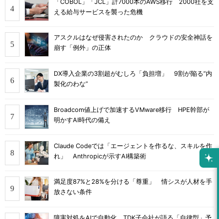
「COBOL」「JCL」計7000本のAWS移行 2000社を支
える給与サービスを襲った危機
アスクルはなぜ侵害されたのか クラウドの安全神話を
崩す「例外」の正体
DX導入企業の3割超がむしろ「負担増」 9割が陥る“内
製化のわな”
Broadcom値上げで加速するVMware移行 HPE幹部が
明かすAI時代の備え
Claude Codeでは「エージェントを作るな、スキルを作
れ」 Anthropicが示すAI構築術
満足度87%と28%を分ける「尊重」 情シスが人材を手
放さない条件
障害対処をAIで自動化 TDK子会社が語る「自律型」予