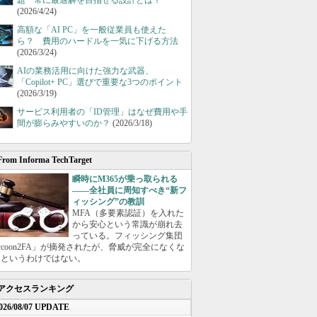
題 常に最適解を目指せる設計とは？
(2026/4/24)
高額な「AI PC」を一般従業員も使えた
ら？ 費用のハードルを一気に下げる方法
(2026/3/24)
AIの業務活用に向けた強力な武器、
「Copilot+ PC」選びで重要な3つのポイント
(2026/3/19)
サービス利用者の「ID管理」はなぜ費用や手
間が膨らみやすいのか？
(2026/3/18)
From Informa TechTarget
瞬時にM365が乗っ取られる
――全社員に周知すべき“新フ
ィッシング”の教訓
MFA（多要素認証）を入れた
から安心という常識が崩れ去
っている。フィッシング集団
ycoon2FA」が摘発されたが、脅威が完全になくな
たというわけではない。
アクセスランキング
026/08/07 UPDATE