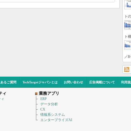
トの
ト構
／B
くあるご質問
TechTargetジャパンとは
お問い合わせ
広告掲載について
利用規
ティ
業務アプリ
ティ
ERP
データ分析
CX
情報系システム
エンタープライズAI