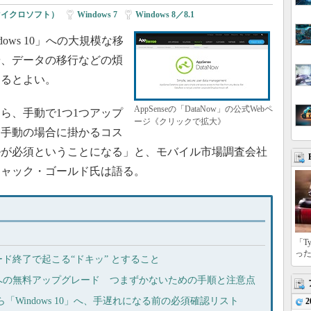
t（マイクロソフト）
|
Windows 7
|
Windows 8／8.1
dows 10」への大規模な移
や、データの移行などの煩
するとよい。
AppSenseの「DataNow」の公式Webペ
ら、手動で1つ1つアップ
ージ《クリックで拡大》
。手動の場合に掛かるコス
ルが必須ということになる」と、モバイル市場調査会社
で代表のジャック・ゴールド氏は語る。
「T
っ
グレード終了で起こる“ドキッ” とすること
10」への無料アップグレード つまずかないための手順と注意点
から「Windows 10」へ、手遅れになる前の必須確認リスト
2