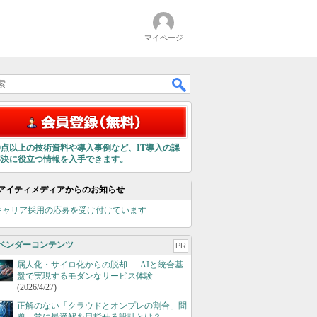
マイページ
00点以上の技術資料や導入事例など、IT導入の課
解決に役立つ情報を入手できます。
アイティメディアからのお知らせ
キャリア採用の応募を受け付けています
ベンダーコンテンツ
PR
属人化・サイロ化からの脱却──AIと統合基
盤で実現するモダンなサービス体験
(2026/4/27)
正解のない「クラウドとオンプレの割合」問