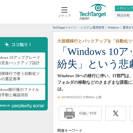
ITイン
製品比較
メディア
クラウド
エンタープライズ
ERP
仮想化
TechTargetジャパン
システム運用管理
Windows
運用＆Ti
データ分析
サーバ＆ストレージ
大規模移行とバックアップを「自動化ツ
CX
スマートモバイル
ココ知り！
「Windows 
情報系システム
ネットワーク
ndows 10アップグレード
紛失」という悲
システム運用管理
の完全バックアップ設計
規模移行で使う自動化ツ
Windows 10への移行に伴い、IT
ルの選定基準
フォルダの移動などのさまざまな課題に
は。
ndows移行後のファイル
旧手順と確認項目
≫
2016年06月02日 07時00分 公開
印刷／PDF
関連キーワード