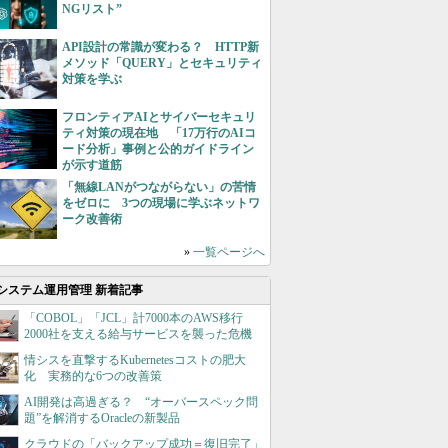
NGリスト”
API設計の常識が変わる？ HTTP新
メソッド「QUERY」とセキュリティ
対策を学ぶ
フロンティアAIとサイバーセキュリ
ティ対策の現在地 「17万行のAIコ
ード分析」事例と公的ガイドライン
が示す道筋
「無線LANがつながらない」の苦情
をゼロに 3つの現場に学ぶネットワ
ーク改善術
»
一覧ページへ
システム運用管理 新着記事
「COBOL」「JCL」計7000本のAWS移行
2000社を支える給与サービスを襲った危機
情シスを直撃するKubernetesコストの肥大
化 実務的な6つの改善策
AI開発は高過ぎる？ “オーバースペック問
題”を解消するOracleの新製品
クラウドの「バックアップ成功＝復旧完了」