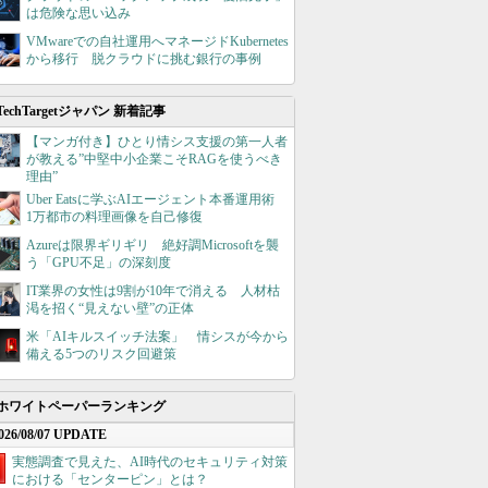
は危険な思い込み
VMwareでの自社運用へマネージドKubernetes
から移行 脱クラウドに挑む銀行の事例
TechTargetジャパン 新着記事
【マンガ付き】ひとり情シス支援の第一人者
が教える”中堅中小企業こそRAGを使うべき
理由”
Uber Eatsに学ぶAIエージェント本番運用術
1万都市の料理画像を自己修復
Azureは限界ギリギリ 絶好調Microsoftを襲
う「GPU不足」の深刻度
IT業界の女性は9割が10年で消える 人材枯
渇を招く“見えない壁”の正体
米「AIキルスイッチ法案」 情シスが今から
備える5つのリスク回避策
ホワイトペーパーランキング
026/08/07 UPDATE
実態調査で見えた、AI時代のセキュリティ対策
における「センターピン」とは？