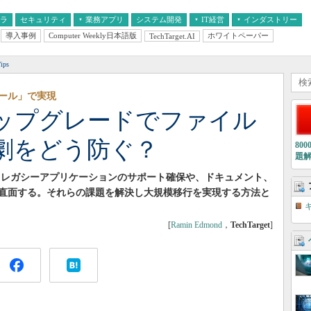
フラ
セキュリティ
業務アプリ
システム開発
IT経営
インダストリー
導入事例
Computer Weekly日本語版
ホワイトペーパー
TechTarget.AI
AI
経営とIT
医療IT
中堅・中小企業とIT
教育IT
ps
ール」で実現
10アップグレードでファイル
劇をどう防ぐ？
80
題
部門は、レガシーアプリケーションのサポート確保や、ドキュメント、
直面する。それらの課題を解決し大規模移行を実現する方法と
[
Ramin Edmond
，
TechTarget
]