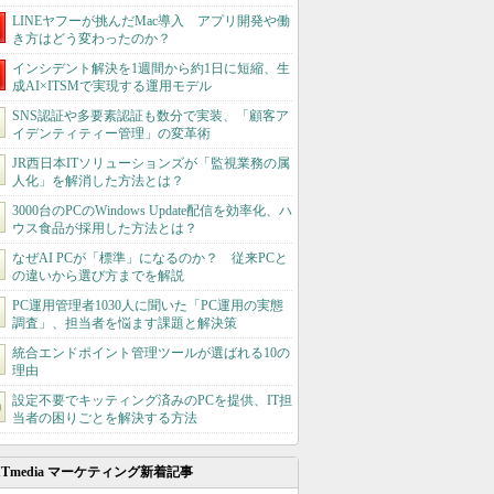
LINEヤフーが挑んだMac導入 アプリ開発や働
き方はどう変わったのか？
インシデント解決を1週間から約1日に短縮、生
成AI×ITSMで実現する運用モデル
SNS認証や多要素認証も数分で実装、「顧客ア
イデンティティー管理」の変革術
JR西日本ITソリューションズが「監視業務の属
人化」を解消した方法とは？
3000台のPCのWindows Update配信を効率化、ハ
ウス食品が採用した方法とは？
なぜAI PCが「標準」になるのか？ 従来PCと
の違いから選び方までを解説
PC運用管理者1030人に聞いた「PC運用の実態
調査」、担当者を悩ます課題と解決策
統合エンドポイント管理ツールが選ばれる10の
理由
設定不要でキッティング済みのPCを提供、IT担
当者の困りごとを解決する方法
ITmedia マーケティング新着記事