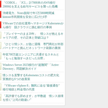
「COBOL」「JCL」計7000本のAWS移行
2000社を支える給与サービスを襲った危機
沖縄電力、Notes脱却で年1万5000時間減
kintone市民開発を安全に広げた6手
VMwareでの自社運用へマネージドKubernetesか
ら移行 脱クラウドに挑む銀行の事例
「プレイヤーのまま20年」 情シスが抱えるキ
ャリアの壁、その正体と突破口は？
「ひとり情シス」が急に退職 専門商社が外部
パートナーと挑んだネットワーク刷新の裏側
年収700万超エンジニアに共通するスキルと
「もっと勉強すべきだった分野」
Windows Server 2025移行の“超難関”「Active
Directory」問題解決ガイド
情シスを直撃するKubernetesコストの肥大化
実務的な6つの改善策
「VMware vSphere 8」難民に迫る“最後通告”
移行地獄と料金増の代償
「高評価でも辞めます」が半数超 情シス崩壊
を招く“上司の勘違い”