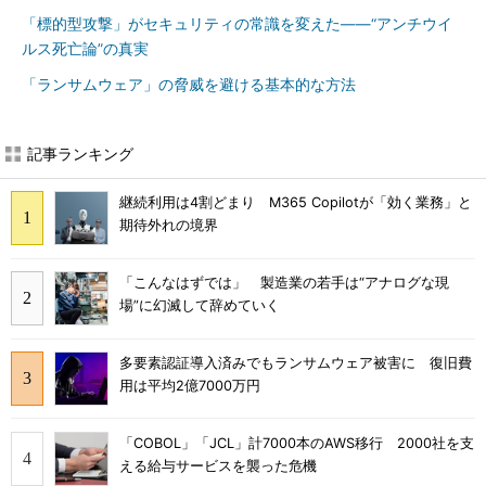
「標的型攻撃」がセキュリティの常識を変えた――“アンチウイ
ルス死亡論”の真実
「ランサムウェア」の脅威を避ける基本的な方法
記事ランキング
継続利用は4割どまり M365 Copilotが「効く業務」と
期待外れの境界
「こんなはずでは」 製造業の若手は“アナログな現
場”に幻滅して辞めていく
多要素認証導入済みでもランサムウェア被害に 復旧費
用は平均2億7000万円
「COBOL」「JCL」計7000本のAWS移行 2000社を支
える給与サービスを襲った危機