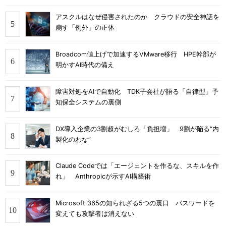
アスクルはなぜ侵害されたのか クラウドの安全神話を
崩す「例外」の正体
Broadcom値上げで加速するVMware移行 HPE幹部が
明かすAI時代の備え
障害対処をAIで自動化 TDK子会社が語る「自律型」予
知保全システムの裏側
DX導入企業の3割超がむしろ「負担増」 9割が陥る“内
製化のわな”
Claude Codeでは「エージェントを作るな、スキルを作
れ」 Anthropicが示すAI構築術
Microsoft 365の知られざる5つの裏口 パスワードを
変えても攻撃者は消えない