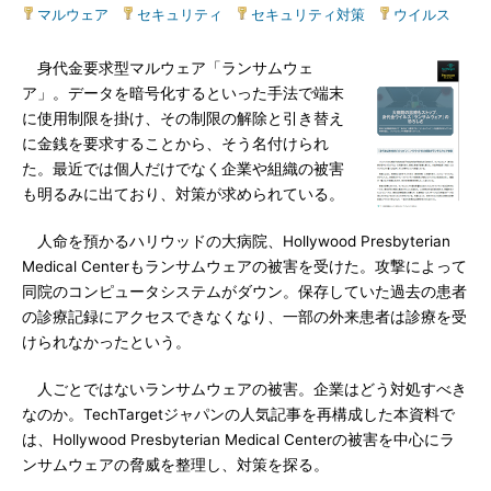
マルウェア
|
セキュリティ
|
セキュリティ対策
|
ウイルス
身代金要求型マルウェア「ランサムウェ
ア」。データを暗号化するといった手法で端末
に使用制限を掛け、その制限の解除と引き替え
に金銭を要求することから、そう名付けられ
た。最近では個人だけでなく企業や組織の被害
も明るみに出ており、対策が求められている。
人命を預かるハリウッドの大病院、Hollywood Presbyterian
Medical Centerもランサムウェアの被害を受けた。攻撃によって
同院のコンピュータシステムがダウン。保存していた過去の患者
の診療記録にアクセスできなくなり、一部の外来患者は診療を受
けられなかったという。
人ごとではないランサムウェアの被害。企業はどう対処すべき
なのか。TechTargetジャパンの人気記事を再構成した本資料で
は、Hollywood Presbyterian Medical Centerの被害を中心にラ
ンサムウェアの脅威を整理し、対策を探る。