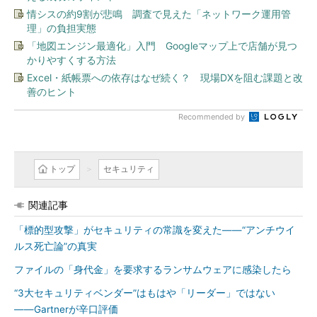
情シスの約9割が悲鳴 調査で見えた「ネットワーク運用管
理」の負担実態
「地図エンジン最適化」入門 Googleマップ上で店舗が見つ
かりやすくする方法
Excel・紙帳票への依存はなぜ続く？ 現場DXを阻む課題と改
善のヒント
Recommended by
トップ
セキュリティ
関連記事
「標的型攻撃」がセキュリティの常識を変えた――“アンチウイ
ルス死亡論”の真実
ファイルの「身代金」を要求するランサムウェアに感染したら
“3大セキュリティベンダー”はもはや「リーダー」ではない
――Gartnerが辛口評価