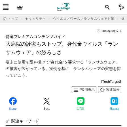
トップ
セキュリティ
ウイルス／ワーム／ランサムウェア対策
運用
2016年6月17日
特選プレミアムコンテンツガイド
大病院の診療もストップ、身代金ウイルス「ラン
サムウェア」の恐ろしさ
端末に使用制限を掛けて“身代金”を要求する「ランサムウェア」
の被害が広がっている。実例を基に、ランサムウェアの実態を探
っていこう。
[TechTarget]
PC用表示
関連情報
Share
Post
LINE
Hatena
関連キーワード