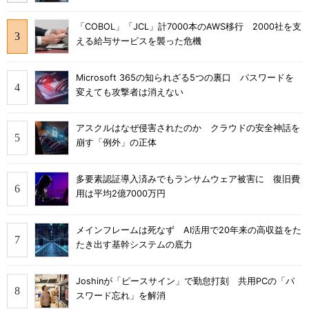
「COBOL」「JCL」計7000本のAWS移行 2000社を支
える給与サービスを襲った危機
Microsoft 365の知られざる5つの裏口 パスワードを
変えても攻撃者は消えない
アスクルはなぜ侵害されたのか クラウドの安全神話を
崩す「例外」の正体
多要素認証導入済みでもランサムウェア被害に 復旧費
用は平均2億7000万円
メインフレームは死なず AI活用で20年来の高収益をた
たき出す基幹システムの底力
Joshinが「ピースサイン」で勤怠打刻 共用PCの「パ
スワード忘れ」を解消