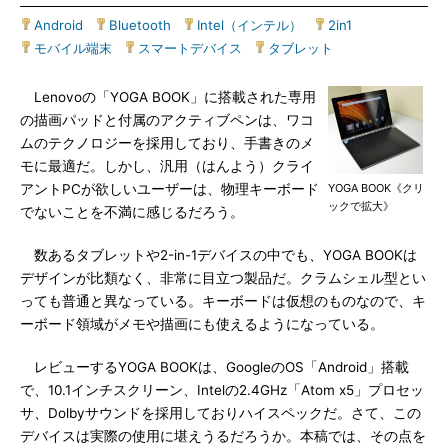
Android
|
Bluetooth
|
Intel（インテル）
|
2in1
|
モバイル端末
|
スマートデバイス
|
タブレット
Lenovoの「YOGA BOOK」に搭載された専用
の描画パッドと付属のアクティブペンは、ワコ
ムのテクノロジーを採用しており、手書きのメ
モに最適だ。しかし、汎用（はんよう）クライ
アントPCが欲しいユーザーは、物理キーボード
YOGA BOOK《クリ
ックで拡大》
でないことを不満に感じるだろう。
数あるタブレットや2-in-1デバイスの中でも、YOGA BOOKは
デザインが比類なく、非常に目立つ製品だ。クラムシェル型とい
っても普通と異なっている。キーボードは仮想のものなので、キ
ーボード領域がメモや描画にも使えるようになっている。
レビューするYOGA BOOKは、GoogleのOS「Android」搭載
で、10.1インチスクリーン、Intelの2.4GHz「Atom x5」プロセッ
サ、Dolbyサウンドを採用しておりハイスペックだ。さて、この
デバイスは実際の使用に堪えうるだろうか。本稿では、その点を