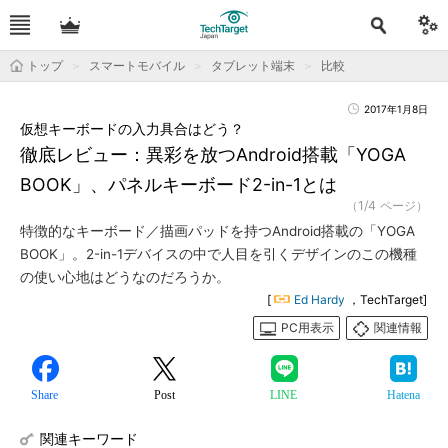
トップ
スマートモバイル
タブレット端末
比較
2017年1月8日
仮想キーボードの入力具合はどう？
徹底レビュー：異彩を放つAndroid搭載「YOGA
BOOK」、パネルキーボード2-in-1とは
（1/4 ページ）
特徴的なキーボード／描画パッドを持つAndroid搭載の「YOGA
BOOK」。2-in-1デバイスの中で人目を引くデザインのこの機種
の使い心地はどうなのだろうか。
[
Ed Hardy
，TechTarget]
PC用表示
関連情報
Share
Post
LINE
Hatena
関連キーワード