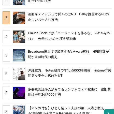
期待外れの境界
画面をティッシュで拭くのはNG Dellが推奨するPCの
正しいお手入れ方法
Claude Codeでは「エージェントを作るな、スキルを作
れ」 Anthropicが示すAI構築術
Broadcom値上げで加速するVMware移行 HPE幹部が
明かすAI時代の備え
沖縄電力、Notes脱却で年1万5000時間減 kintone市民
開発を安全に広げた6手
多要素認証導入済みでもランサムウェア被害に 復旧費
用は平均2億7000万円
【マンガ付き】ひとり情シス支援の第一人者が教え
る”中堅中小企業こそRAGを使うべき理由”