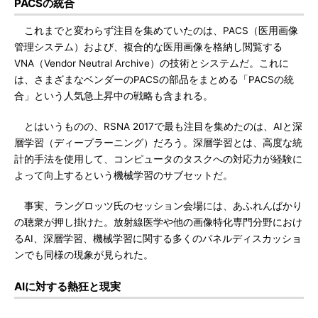
PACSの統合
これまでと変わらず注目を集めていたのは、PACS（医用画像
管理システム）および、複合的な医用画像を格納し閲覧する
VNA（Vendor Neutral Archive）の技術とシステムだ。これに
は、さまざまなベンダーのPACSの部品をまとめる「PACSの統
合」という人気急上昇中の戦略も含まれる。
とはいうものの、RSNA 2017で最も注目を集めたのは、AIと深
層学習（ディープラーニング）だろう。深層学習とは、高度な統
計的手法を使用して、コンピュータのタスクへの対応力が経験に
よって向上するという機械学習のサブセットだ。
事実、ラングロッツ氏のセッション会場には、あふれんばかり
の聴衆が押し掛けた。放射線医学や他の画像特化専門分野におけ
るAI、深層学習、機械学習に関する多くのパネルディスカッショ
ンでも同様の現象が見られた。
AIに対する熱狂と現実