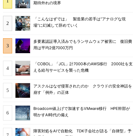
期待外れの境界
「こんなはずでは」 製造業の若手は“アナログな現
場”に幻滅して辞めていく
多要素認証導入済みでもランサムウェア被害に 復旧費
用は平均2億7000万円
「COBOL」「JCL」計7000本のAWS移行 2000社を支
える給与サービスを襲った危機
アスクルはなぜ侵害されたのか クラウドの安全神話を
崩す「例外」の正体
Broadcom値上げで加速するVMware移行 HPE幹部が
明かすAI時代の備え
障害対処をAIで自動化 TDK子会社が語る「自律型」予