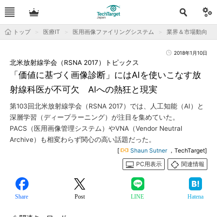
トップ
医療IT
医用画像ファイリングシステム
業界＆市場動向
2018年1月10日
北米放射線学会（RSNA 2017）トピックス
「価値に基づく画像診断」にはAIを使いこなす放
射線科医が不可欠 AIへの熱狂と現実
第103回北米放射線学会（RSNA 2017）では、人工知能（AI）と
深層学習（ディープラーニング）が注目を集めていた。
PACS（医用画像管理システム）やVNA（Vendor Neutral
Archive）も相変わらず関心の高い話題だった。
[
Shaun Sutner
，TechTarget]
PC用表示
関連情報
Share
Post
LINE
Hatena