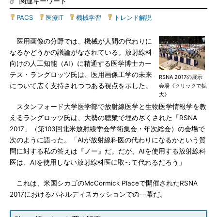
関連キーワード
PACS
|
医療IT
|
機械学習
|
トレンド解説
医用画像の分野では、機械が人間の代わりに
なるかどうかの議論がなされている。放射線科
向けの人工知能（AI）に精通する医学博士カー
テス・ラングロッツ氏は、医用画像工学の未来
RSNA 2017の展示
について広く支持されつつある視点を示した。
会場《クリックで拡
大》
スタンフォード大学医学部で放射線医学と生物医学情報学を教
えるラングロッツ氏は、大勢の聴衆で埋め尽くされた「RSNA
2017」（第103回北米放射線学会学術集会・年次総会）の会場で
次のように語った。「AIが放射線科医の代わりになるかという質
問に対する私の答えは『ノー』だ。だが、AIを使用する放射線科
医は、AIを使用しない放射線科医に取って代わるだろう」
これは、米国シカゴのMcCormick Placeで開催されたRSNA
2017におけるパネルディスカッションでの一幕だ。