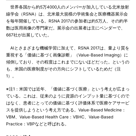
世界各国から約5万4000人のメンバーが加入している北米放射
線学会（RSNA）は、北米最大規模の学術集会と医療機器展示会
を毎年開催している。RSNA 2017の参加者は約5万人、その約半
数は医用画像の専門家だ。展示会の出展者は主にベンダーで、
667社が出展していた。
AIとさまざまな機械学習に加えて、RSNA 2017は、量より質を
重視する「価値に基づく画像診断」（Value-Based Imaging）に
傾倒しており、その程度はこれまでにないほどだった。というの
も、米国の医療制度がその方向にシフトしているためだ（注
1）。
※注1：米国では近年、「価値に基づく医療」という考えが広まっ
ている。これは、従来のように資源のインプット量に基づくので
はなく、患者にとっての価値に基づく評価体系で医療ケアサービ
スを提供しようという考え方である。Value-Based Medicine：
VBM、Value-Based Health Care：VBHC、Value-Based
Practice：VBPなどと呼ばれる。