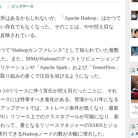
）
|
ビッグデータ
るかもしれないが、「Apache Hadoop」はかつて
しい存在でもなくなった。そのことは、やや控え目な
ビューに反映されている。
つて“Hadoopカンファレンス”として知られていた複数
えた。また、IBMがHadoopのディストリビューションプ
ョンや「Apache Spark」および「TensorFlow」
の取り組みの多くで注目を浴びるようになった。
oop 3.0リリースに伴う宣伝が控え目だったことに、それ
ースには特筆すべき進化がある。登場から11年になる
のアップデートでは、ストレージ条件が低くなり、最新
「T
っ
PU）リソース上でのクラスタプールが可能になり、新
わって、要となるリソースマネジャーのYARNとジョ
行できるHadoopノードの数が大幅に増大した。
2