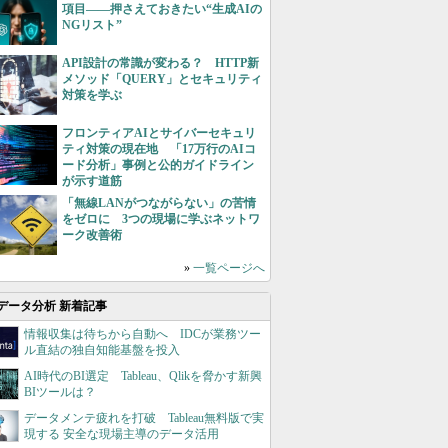
項目――押さえておきたい“生成AIの
NGリスト”
API設計の常識が変わる？ HTTP新
メソッド「QUERY」とセキュリティ
対策を学ぶ
フロンティアAIとサイバーセキュリ
ティ対策の現在地 「17万行のAIコ
ード分析」事例と公的ガイドライン
が示す道筋
「無線LANがつながらない」の苦情
をゼロに 3つの現場に学ぶネットワ
ーク改善術
»
一覧ページへ
データ分析 新着記事
情報収集は待ちから自動へ IDCが業務ツー
ル直結の独自知能基盤を投入
AI時代のBI選定 Tableau、Qlikを脅かす新興
BIツールは？
データメンテ疲れを打破 Tableau無料版で実
現する 安全な現場主導のデータ活用