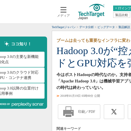
ITイン
製品比較
メディア
クラウド
エンタープライズ
ERP
仮想化
TechTargetジャパン
データ分析
ビッグデータ
製品解説
データ分析
サーバ＆ストレージ
ブームは去っても重要なインフラに変わ
CX
スマートモバイル
ココ知り！
Hadoop 3.
情報系システム
ネットワーク
doop 3.0の主要な新機能
ドとGPU対応を
システム運用管理
強化点
doop 3.0のクラウド対応
今はポストHadoopの時代なのか。支
GPU・コンテナ連携
「Apache Hadoop 3.0」は機
の時代は終わっていない。
doop 3.0以降の位置付け
活用事例
≫
2018年01月19日 05時00分 公開
印刷／PDF
関連キーワード