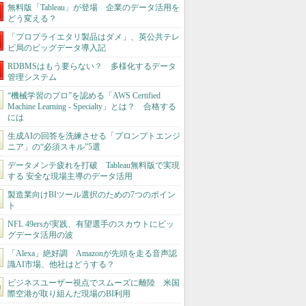
無料版「Tableau」が登場 企業のデータ活用を
どう変える？
「プロプライエタリ製品はダメ」、英公共テレ
ビ局のビッグデータ導入記
RDBMSはもう要らない？ 多様化するデータ
管理システム
“機械学習のプロ”を認める「AWS Certified
Machine Learning - Specialty」とは？ 合格する
には
生成AIの回答を洗練させる「プロンプトエンジ
ニア」の“必須スキル”5選
データメンテ疲れを打破 Tableau無料版で実現
する 安全な現場主導のデータ活用
製造業向けBIツール選択のための7つのポイン
ト
NFL 49ersが実践、有望選手のスカウトにビッ
グデータ活用の波
「Alexa」絶好調 Amazonが先頭を走る音声認
識AI市場、他社はどうする？
ビジネスユーザー視点でスムーズに離陸 米国
際空港が取り組んだ現場のBI利用