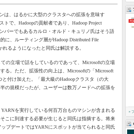
ンは、はるかに大型のクラスタへの拡張を意味す
トで、Hadoopの貢献者であり、Hadoop Project
（PMC）のメンバーでもあるカルロ・オルド・キュリノ氏はそう語
ティング層がHadoop Distributed File
に置かれるようになったと同氏は解説する。
の立場で話をしているのであって、Microsoftの立場
だ、拡張性の向上は、Microsoftの「Microsoft
つと付け加えた。「最大級のHadoopクラスタ（の大
前半の規模だったが、ユーザーは数万ノードへの拡張を
、YARNを実行している何百万台ものマシンが含まれる
»
もそこに到達する必要が生じると同氏は指摘する。将来
のアップデートではYARNにスポットが当てられると同氏