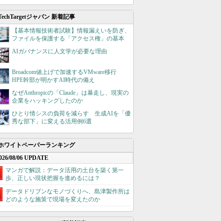
TechTargetジャパン 新着記事
【基本情報技術者試験】情報漏えいを防ぎ、
ファイルを保護する「アクセス権」の基本
AIガバナンスに人文学が必要な理由
Broadcom値上げで加速するVMware移行
HPE幹部が明かすAI時代の備え
なぜAnthropicの「Claude」は暴走し、現実の
企業をハッキングしたのか
ひとり情シスの負荷を減らす 生成AIを「優
秀な部下」に変える活用例6選
ホワイトペーパーランキング
026/08/06 UPDATE
マンガで解説：データ活用の土台を築く第一
歩、正しい現状把握を進めるには？
データドリブンなモノづくりへ、島津製作所は
どのような施策で現場を変えたのか