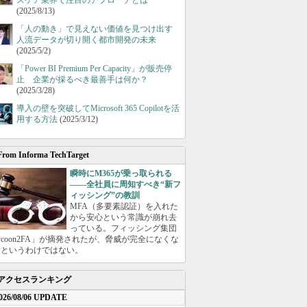
スケア業界で注目のアプローチとは
(2025/8/13)
「人の動き」で見えない価値を見つけ出す
人流データが切り開く都市開発の未来
(2025/5/2)
「Power BI Premium Per Capacity」が販売停
止 企業が採るべき最善手は何か？
(2025/3/28)
導入の壁を突破してMicrosoft 365 Copilotを活
用する方法
(2025/3/12)
From Informa TechTarget
瞬時にM365が乗っ取られる
――全社員に周知すべき“新フ
ィッシング”の教訓
MFA（多要素認証）を入れた
から安心という常識が崩れ去
っている。フィッシング集団
ycoon2FA」が摘発されたが、脅威が完全になくな
たというわけではない。
アクセスランキング
026/08/06 UPDATE