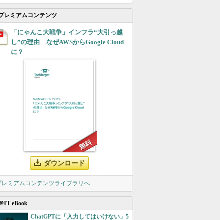
プレミアムコンテンツ
「にゃんこ大戦争」インフラ“大引っ越
し”の理由 なぜAWSからGoogle Cloud
に？
ダウンロード
 プレミアムコンテンツライブラリへ
＠IT eBook
ChatGPTに「入力してはいけない」5