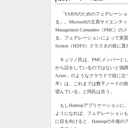
「YARNのためのフェデレーショ
る」。Microsoftの主席サイエンティス
Management Committee
る。フェデレーションによって実質的に、ルー
System（HDFS）クラスタの前
キュリノ氏は、PMCメンバーとして
から話をしているのではないと強調する。た
Azure」のようなクラウドで役に立
半）は、これまでは数千ノードの
望んでいる」と同氏は言う。
もしHadoopアプリケーションに
ようになれば、フェデレーション
に目を向けると、Hadoopの今後