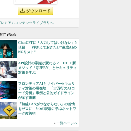
ダウンロード
 プレミアムコンテンツライブラリへ
＠IT eBook
ChatGPTに「入力してはいけない」5
項目――押さえておきたい“生成AIの
NGリスト”
API設計の常識が変わる？ HTTP新
メソッド「QUERY」とセキュリティ
対策を学ぶ
フロンティアAIとサイバーセキュリ
ティ対策の現在地 「17万行のAIコ
ード分析」事例と公的ガイドライン
が示す道筋
「無線LANがつながらない」の苦情
をゼロに 3つの現場に学ぶネットワ
ーク改善術
»
一覧ページへ