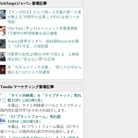
TechTargetジャパン 新着記事
【マンガ付き】ひとり情シス支援の第一人者
が教える”中堅中小企業こそRAGを使うべき
理由”
Uber Eatsに学ぶAIエージェント本番運用術
1万都市の料理画像を自己修復
Azureは限界ギリギリ 絶好調Microsoftを襲
う「GPU不足」の深刻度
IT業界の女性は9割が10年で消える 人材枯
渇を招く“見えない壁”の正体
米「AIキルスイッチ法案」 情シスが今から
備える5つのリスク回避策
ITmedia マーケティング新着記事
「サイト内検索」＆「ライブチャット」売れ
筋TOP5（2025年5月）
今週は、サイト内検索ツールとライブチャッ
国内売れ筋TOP5をそれぞれ紹介します。
「ECプラットフォーム」売れ筋
TOP10（2025年5月）
今週は、ECプラットフォーム製品（ECサイ
築ツール）の国内売れ筋TOP10を紹介します。