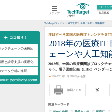
ITイン
製品比較
メディア
クラウド
エンタープライズ
ERP
仮想化
TechTargetジャパン
経営とIT
SoR／SoE
技術解説
データ分析
サーバ＆ストレージ
注目すべき米国の医療ITトレンドを専門
CX
スマートモバイル
ココ知り！
2018年の医療
情報系システム
ネットワーク
ロックチェーンの医療応
ェーンや人工知
システム運用管理
I活用と診療支援の実用化
2018年、米国の医療機関はブロックチ
ろう。電子医療記録（EHR）ベンダー
HRデータ分析の進展
≫
2018年02月21日 05時00分 公開
印刷／PDF
関連キーワード
データ分析
|
電子カルテ
|
医療IT
|