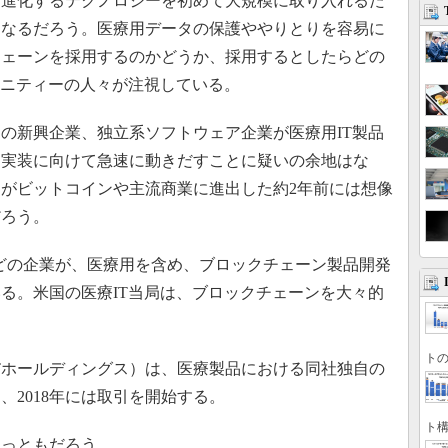
に進化するテクノロジーを初めて大規模に取り入れるた
になるだろう。医療用データの保護ややりとりを容易に
チェーンを採用するのかどうか、採用するとしたらどの
ュニティーの人々が注視している。
くの新興企業、独立系ソフトウェア企業が医療用IT製品
な実装に向けて急速に動きだすことに疑いの余地はな
がビットコインや主流商業に進出した約2年前には想像
だろう。
rosoftなどの企業が、医療用を含め、ブロックチェーン製品開発
る。米国の医療IT当局は、ブロックチェーンを大々的
トの
Kesson ITホールディングス）は、医療製品における同社独自の
、2018年には取引を開始する。
ト構
っともだろう。