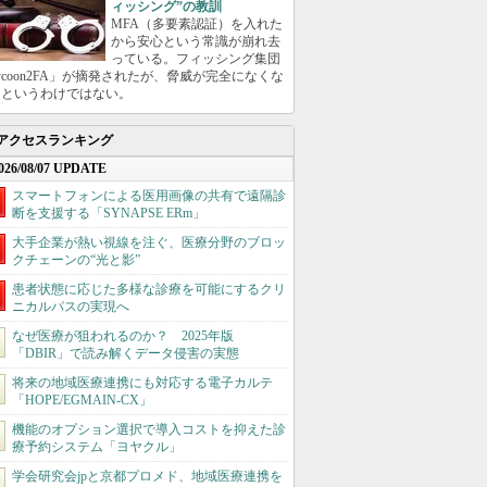
ィッシング”の教訓
MFA（多要素認証）を入れた
から安心という常識が崩れ去
っている。フィッシング集団
ycoon2FA」が摘発されたが、脅威が完全になくな
たというわけではない。
アクセスランキング
026/08/07 UPDATE
スマートフォンによる医用画像の共有で遠隔診
断を支援する「SYNAPSE ERm」
大手企業が熱い視線を注ぐ、医療分野のブロッ
クチェーンの“光と影”
患者状態に応じた多様な診療を可能にするクリ
ニカルパスの実現へ
なぜ医療が狙われるのか？ 2025年版
「DBIR」で読み解くデータ侵害の実態
将来の地域医療連携にも対応する電子カルテ
「HOPE/EGMAIN-CX」
機能のオプション選択で導入コストを抑えた診
療予約システム「ヨヤクル」
学会研究会jpと京都プロメド、地域医療連携を