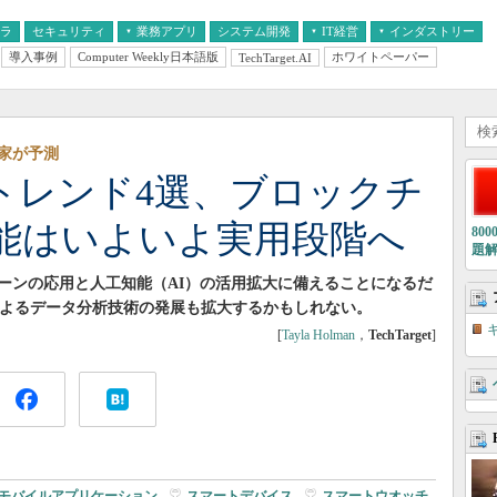
フラ
セキュリティ
業務アプリ
システム開発
IT経営
インダストリー
導入事例
Computer Weekly日本語版
ホワイトペーパー
TechTarget.AI
AI
経営とIT
医療IT
中堅・中小企業とIT
教育IT
家が予測
ITトレンド4選、ブロックチ
能はいよいよ実用段階へ
80
題
ェーンの応用と人工知能（AI）の活用拡大に備えることになるだ
によるデータ分析技術の発展も拡大するかもしれない。
[
Tayla Holman
，
TechTarget
]
モバイルアプリケーション
|
スマートデバイス
|
スマートウオッチ
|