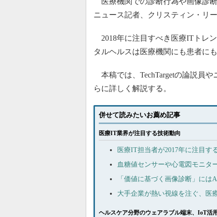
医療機関での診断行為や画像診断に人工
ニュース記者、クリスティン・リーは
2018年に注目すべき医療ITト
タルヘルスは医療機関にも患者に
本稿では、TechTargetの論
らに詳しく解説する。
併せて読みたいお薦め記事
医療IT業界が注目する技術動向
医療IT担当者が2017年に注目する
血糖値センサーや心電図モニタ
「価値に基づく画像診断」にはA
大手企業が熱い視線を注ぐ、医療
ヘルスケア分野のウェアラブル端末、IoT活