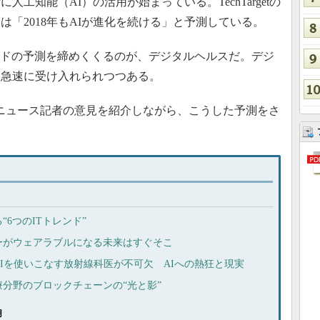
知能（AI）の活用が始まっている。TechTargetの
「2018年もAIが進化を続ける」と予測している。
レンドの予測を締めくくるのが、デジタルヘルスだ。デジ
も急速に受け入れられつつある。
説員やニュース記者の意見を紹介しながら、こうした予測をさ
“6つのITトレンド”
ーがウェアラブルになる未来はすぐそこ
Iを使いこなす放射線科医が不可欠 AIへの熱狂と現実
分野のブロックチェーンの“光と影”
用