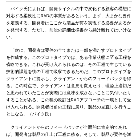
パイク氏によれば、開発サイクルの中で変化する顧客の構想に
対応する柔軟性にRADの本質があるという。まず、大まかな要件
を定義する。開発者はここから製品が何を実現する必要があるか
を発想する。ただし、前段の詳細仕様書から懸け離れてはいけな
い。
「次に、開発者は要件の全てまたは一部を満たすプロトタイプ
を作成する。このプロトタイプでは、ある作業状態に至る工程を
省略できる。これが受け入れられるのは、その工程で生じている
技術的課題を後の工程で吸収できるためだ。このプロトタイプを
クライアントに提示し、クライアントからのフィードバックを得
る。この時点で、クライアントは意見を変えたり、理論上適切だ
と思われていたことが実際には意味を成さないことに気付いたり
することがある。この種の改訂はRADアプローチの一環として受
け入れられる。開発者は前の工程に戻り、製品の見直しを行うこ
とになる」（パイク氏）
クライアントからのフィードバックが全面的に肯定的であれ
ば、開発者は製品の仕上げ工程に移る。そして、製品が要件を満