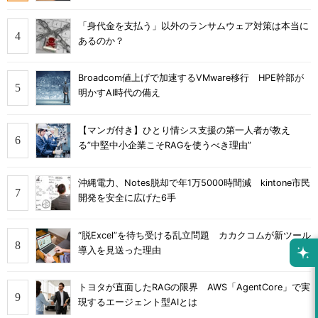
「身代金を支払う」以外のランサムウェア対策は本当に
あるのか？
Broadcom値上げで加速するVMware移行 HPE幹部が
明かすAI時代の備え
【マンガ付き】ひとり情シス支援の第一人者が教え
る”中堅中小企業こそRAGを使うべき理由”
沖縄電力、Notes脱却で年1万5000時間減 kintone市民
開発を安全に広げた6手
“脱Excel”を待ち受ける乱立問題 カカクコムが新ツール
導入を見送った理由
トヨタが直面したRAGの限界 AWS「AgentCore」で実
現するエージェント型AIとは