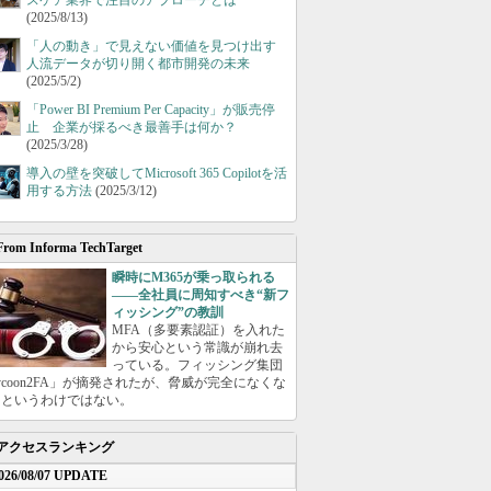
スケア業界で注目のアプローチとは
(2025/8/13)
「人の動き」で見えない価値を見つけ出す
人流データが切り開く都市開発の未来
(2025/5/2)
「Power BI Premium Per Capacity」が販売停
止 企業が採るべき最善手は何か？
(2025/3/28)
導入の壁を突破してMicrosoft 365 Copilotを活
用する方法
(2025/3/12)
From Informa TechTarget
瞬時にM365が乗っ取られる
――全社員に周知すべき“新フ
ィッシング”の教訓
MFA（多要素認証）を入れた
から安心という常識が崩れ去
っている。フィッシング集団
ycoon2FA」が摘発されたが、脅威が完全になくな
たというわけではない。
アクセスランキング
026/08/07 UPDATE