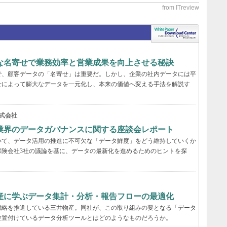
緻な名寄せで業務効率と営業成果を向上させる秘訣
で、顧客データの「名寄せ」は重要だ。しかし、企業の社内データには平
せによって膨大なデータを一元化し、本来の価値へ変える手法を解説す
式会社
業界のデータガバナンスに関する座談会レポート
いて、データ活用の推進に不可欠な「データ鮮度」をどう維持していくか
保険会社3社の議論を基に、データの最新化を進めるためのヒントを探
産に学ぶデータ集計・分析・報告フローの最適化
戦略を推進している三井物産。同社が、この取り組みの要となる「データ
位置付けているデータ分析ツールとはどのようなものだろうか。