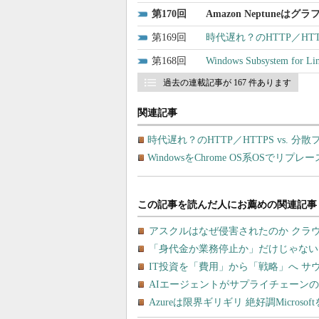
170
Amazon Neptune
169
時代遅れ？のHTTP／HTT
168
Windows Subsystem 
過去の連載記事が 167 件あります
関連記事
時代遅れ？のHTTP／HTTPS vs. 分
WindowsをChrome OS系OSでリ