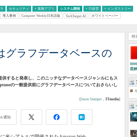
フラ
セキュリティ
業務アプリ
システム開発
IT経営
インダストリー
導入事例
Computer Weekly日本語版
ホワイトペーパー
TechTarget.AI
AI
経営とIT
医療IT
中堅・中小企業とIT
教育IT
tuneはグラフデータベースの
80
題
スを提供すると発表し、このニッチなデータベースジャンルにもス
ptuneの一般提供前にグラフデータベースについておさらいし
[
Jason Stamper
，
ITmedia
]
ル通知
米シアトルで開催されたAmazon Web