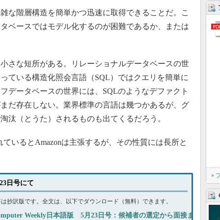
雑な階層構造を簡単かつ迅速に取得できることだ。こ
ータベースではモデル化するのが困難であるか、または
小さな短所がある。リレーショナルデータベースの世
っている構造化照会言語（SQL）ではクエリを簡単に
フデータベースの世界には、SQLのようなデファクト
がまだ存在しない。業界標準の言語は幾つかあるが、グ
で淘汰（とうた）されるものも出てくるだろう。
れているとAmazonは主張するが、その性質には長所と
»
月23日号にて
事は抄訳版です。全文は、以下でダウンロード（無料）できます。
omputer Weekly日本語版 5月23日号：候補者の選定から面接ま