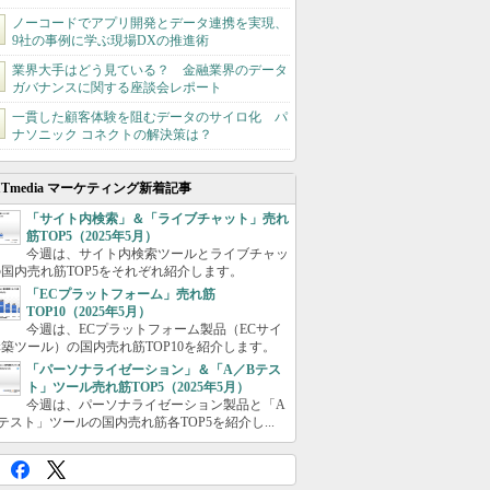
ノーコードでアプリ開発とデータ連携を実現、
9社の事例に学ぶ現場DXの推進術
業界大手はどう見ている？ 金融業界のデータ
ガバナンスに関する座談会レポート
一貫した顧客体験を阻むデータのサイロ化 パ
ナソニック コネクトの解決策は？
ITmedia マーケティング新着記事
「サイト内検索」＆「ライブチャット」売れ
筋TOP5（2025年5月）
今週は、サイト内検索ツールとライブチャッ
国内売れ筋TOP5をそれぞれ紹介します。
「ECプラットフォーム」売れ筋
TOP10（2025年5月）
今週は、ECプラットフォーム製品（ECサイ
築ツール）の国内売れ筋TOP10を紹介します。
「パーソナライゼーション」＆「A／Bテス
ト」ツール売れ筋TOP5（2025年5月）
今週は、パーソナライゼーション製品と「A
テスト」ツールの国内売れ筋各TOP5を紹介し...