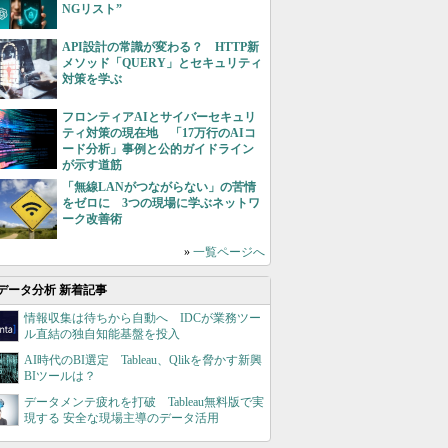
NGリスト”
API設計の常識が変わる？ HTTP新
メソッド「QUERY」とセキュリティ
対策を学ぶ
フロンティアAIとサイバーセキュリ
ティ対策の現在地 「17万行のAIコ
ード分析」事例と公的ガイドライン
が示す道筋
「無線LANがつながらない」の苦情
をゼロに 3つの現場に学ぶネットワ
ーク改善術
»
一覧ページへ
データ分析 新着記事
情報収集は待ちから自動へ IDCが業務ツー
ル直結の独自知能基盤を投入
AI時代のBI選定 Tableau、Qlikを脅かす新興
BIツールは？
データメンテ疲れを打破 Tableau無料版で実
現する 安全な現場主導のデータ活用