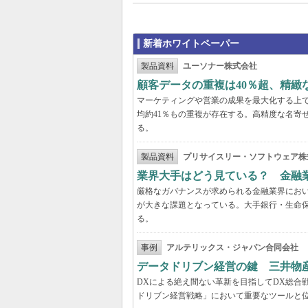
新着ホワイトペーパー
製品資料
ユーソナー株式会社
顧客データの重複は40％超、精
マーケティングや営業の成果を最大化する上
均約41％もの重複が存在する。高精度な名寄
る。
製品資料
プリサイスリー・ソフトウェア株
業界大手はどう見ている？ 金融
厳格なガバナンスが求められる金融業界にお
が大きな課題となっている。大手銀行・生命
る。
事例
アルテリックス・ジャパン合同会社
データドリブン経営の鍵 三井物
DXによる絶え間ない革新を目指してDX総合
ドリブン経営戦略」において重要なツールと