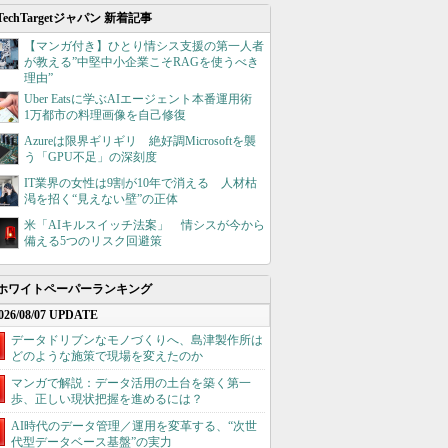
TechTargetジャパン 新着記事
【マンガ付き】ひとり情シス支援の第一人者
が教える”中堅中小企業こそRAGを使うべき
理由”
Uber Eatsに学ぶAIエージェント本番運用術
1万都市の料理画像を自己修復
Azureは限界ギリギリ 絶好調Microsoftを襲
う「GPU不足」の深刻度
IT業界の女性は9割が10年で消える 人材枯
渇を招く“見えない壁”の正体
米「AIキルスイッチ法案」 情シスが今から
備える5つのリスク回避策
ホワイトペーパーランキング
026/08/07 UPDATE
データドリブンなモノづくりへ、島津製作所は
どのような施策で現場を変えたのか
マンガで解説：データ活用の土台を築く第一
歩、正しい現状把握を進めるには？
AI時代のデータ管理／運用を変革する、“次世
代型データベース基盤”の実力