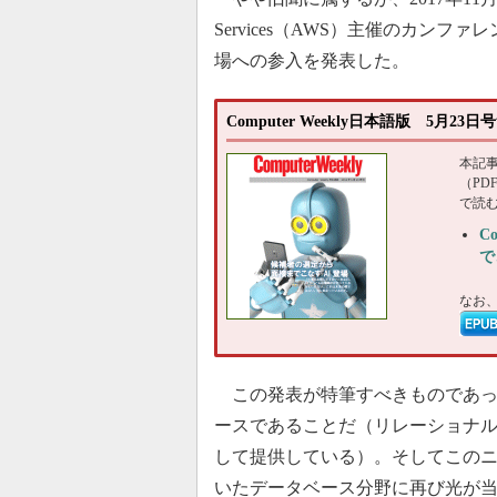
Services（AWS）主催のカンファレ
場への参入を発表した。
Computer Weekly日本語版 5月2
本記
（P
で読
C
で
なお
この発表が特筆すべきものであっ
ースであることだ（リレーショナル
して提供している）。そしてこの
いたデータベース分野に再び光が