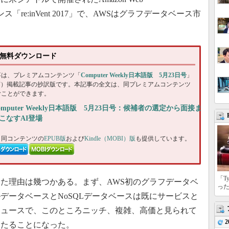
ンス「re:inVent 2017」で、AWSはグラフデータベース市
3日号無料ダウンロード
事は、プレミアムコンテンツ「
Computer Weekly日本語版 5月23日号
」
DF）掲載記事の抄訳版です。本記事の全文は、同プレミアムコンテンツ
むことができます。
omputer Weekly日本語版 5月23日号：候補者の選定から面接ま
こなすAI登場
、同コンテンツの
EPUB版
および
Kindle（MOBI）版
も提供しています。
「T
た理由は幾つかある。まず、AWS初のグラフデータベ
っ
データベースとNoSQLデータベースは既にサービスと
ニュースで、このところニッチ、複雑、高価と見られて
2
当たることになった。