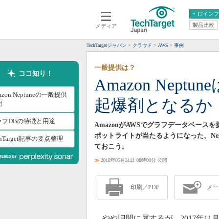
ITイン
製品比較
メディア
クラウド
エンタープライズ
ERP
仮想化
TechTargetジャパン
クラウド
AWS
事例
データ分析
サーバ＆ストレージ
一般提供は？
CX
スマートモバイル
ココ知り！
Amazon Nep
情報系システム
ネットワーク
azon Neptuneの一般提供
起爆剤となるか
システム運用管理
期
ラフDBの特徴と用途
AmazonがAWSでグラフデータベー
ポットライトが当たるようになった。Ne
chTarget記事の要点整理
ておこう。
≫
2018年05月31日 08時00分 公開
印刷／PDF
メー
やや旧聞に属するが、2017年11月に