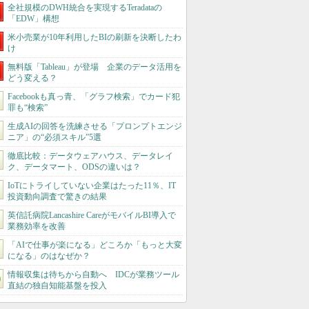
全社規模のDWH統合を実現するTeradataの
「EDW」構想
米小売業が10年利用したBIの刷新を決断したわ
け
無料版「Tableau」が登場 企業のデータ活用を
どう変える？
Facebookも真っ青、「グラフ検索」でカード犯
罪も“検索”
生成AIの回答を洗練させる「プロンプトエンジ
ニア」の“必須スキル”5選
徹底比較：データウェアハウス、データレイ
ク、データマート、ODSの違いは？
IoTにトライしていない企業はたった11％、IT
投資動向調査で驚きの結果
英信託病院Lancashire CareがモバイルBI導入で
業務効率を改善
「AIで仕事が楽になる」どころか「もっと大変
になる」のはなぜか？
情報収集は待ちから自動へ IDCが業務ツール
直結の独自知能基盤を投入