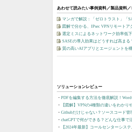
あわせて読みたい事例資料／製品資料／
マンガで解説：「ゼロトラスト」「S
図解で分かる、IPsec VPNリモート
選定ミスによるネットワーク効率低下を
SASEの導入効果はどうすれば高まる
質の高いAIアプリとエージェントを構築す
PDFを編集する方法を徹底解説！Wor
【図解】VPNの4種類の違いをわか
Githubだけじゃない？ソースコード
chatGPTで何ができる？どんな仕事
【2024年最新】コールセンターシス