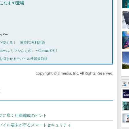
こなすAI登場
ナンバー
まだまだ使える！ 旧型PC再利用術
indowsよりマシなもの」＝Chrome OS？
 開発者を悩ませるモバイル機器最前線
Copyright © ITmedia, Inc. All Rights Reserved.
覧
功に導く組織編成のヒント
バイル端末が守るスマートセキュリティ