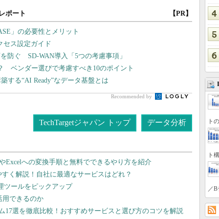
レポート
【PR】
ASE」の必要性とメリット
アクセス設定ガイド
防ぐ SD-WAN導入「5つの考慮事項」
？ ベンダー選びで考慮すべき10のポイント
る“AI Ready”なデータ基盤とは
Recommended by
トの
TechTargetジャパン トップ
データ分析
ト構
dやExcelへの変換手順と無料でできるやり方を紹介
りやすく解説！自社に最適なサービスはどれ？
管理ツールをピックアップ
／B
で活用できるのか
テム17選を徹底比較！おすすめサービスと選び方のコツを解説