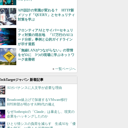
API設計の常識が変わる？ HTTP新
メソッド「QUERY」とセキュリティ
対策を学ぶ
フロンティアAIとサイバーセキュリ
ティ対策の現在地 「17万行のAIコ
ード分析」事例と公的ガイドライン
が示す道筋
「無線LANがつながらない」の苦情
をゼロに 3つの現場に学ぶネットワ
ーク改善術
»
一覧ページへ
TechTargetジャパン 新着記事
AIガバナンスに人文学が必要な理由
Broadcom値上げで加速するVMware移行
HPE幹部が明かすAI時代の備え
なぜAnthropicの「Claude」は暴走し、現実の
企業をハッキングしたのか
ひとり情シスの負荷を減らす 生成AIを「優