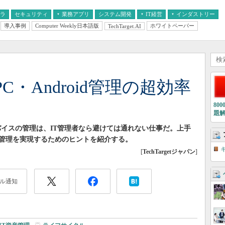
フラ
セキュリティ
業務アプリ
システム開発
IT経営
インダストリー
導入事例
Computer Weekly日本語版
ホワイトペーパー
TechTarget.AI
AI
経営とIT
医療IT
中堅・中小企業とIT
教育IT
・Android管理の超効率
80
題
バイスの管理は、IT管理者なら避けては通れない仕事だ。上手
管理を実現するためのヒントを紹介する。
[
TechTargetジャパン
]
ル通知