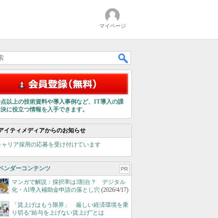
マイページ
00点以上の技術資料や導入事例など、IT導入の課
解決に役立つ情報を入手できます。
アイティメディアからのお知らせ
キャリア採用の応募を受け付けています
ベンダーコンテンツ
PR
マンガで解説：採択率は3割台？ デジタル
化・AI導入補助金申請の落とし穴
(2026/4/17)
「賃上げはもう限界」 厳しい経済環境を乗
り切る“給与を上げない賃上げ”とは