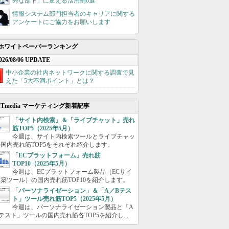
秀な部下」に変える活用例6選
情報システム部門担当者のキャリアに関する
アンケートにご協力をお願いします
ホワイトペーパーランキング
026/08/06 UPDATE
中小企業の社内ネットワークに関する調査で見
えた「5大不満ポイント」とは？
ITmedia マーケティング新着記事
「サイト内検索」＆「ライブチャット」売れ
筋TOP5（2025年5月）
今週は、サイト内検索ツールとライブチャッ
国内売れ筋TOP5をそれぞれ紹介します。
「ECプラットフォーム」売れ筋
TOP10（2025年5月）
今週は、ECプラットフォーム製品（ECサイ
築ツール）の国内売れ筋TOP10を紹介します。
「パーソナライゼーション」＆「A／Bテス
ト」ツール売れ筋TOP5（2025年5月）
今週は、パーソナライゼーション製品と「A
テスト」ツールの国内売れ筋各TOP5を紹介し...