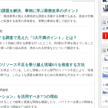
界の課題を解決、事例に学ぶ業務改革のポイント
らず、物流業界が抱える構造的な課題を克服する契機でもある。賃金や労働
へと転換する改革の具体策を、実際の事例を通じて紹介する。
2
社
する調査で見えた「5大不満ポイント」とは？
ーネット回線に関する調査を行ったところ、約6割が不満を抱えていること
改善への取り組み状況、求められる対策などについて解説する。
のリソース不足を乗り越え現場DXを推進する方法
トの
ズが高まっている。しかし情報システム部門のリソース不足により、現場
資料では、このような課題を解消するための具体的な方法をマンガで紹介
ト構
式会社
ーション」を活用すべき7つの理由
／B
用することで顧客と密接な関係を構築したり、パートナー企業との関係を
が役立つ理由を7つ紹介する。