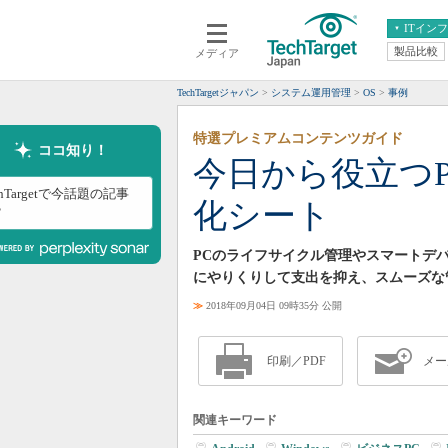
ITイン
製品比較
メディア
クラウド
エンタープライズ
ERP
仮想化
TechTargetジャパン
システム運用管理
OS
事例
データ分析
サーバ＆ストレージ
特選プレミアムコンテンツガイド
CX
スマートモバイル
ココ知り！
今日から役立つPC
情報系システム
ネットワーク
chTargetで今話題の記事
化シート
システム運用管理
？
PCのライフサイクル管理やスマートデ
にやりくりして支出を抑え、スムーズな
≫
2018年09月04日 09時35分 公開
印刷／PDF
メー
関連キーワード