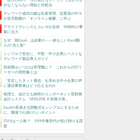
「自作Excelツールが動かない」という泣き付き
がなくならない理由と対処法
テレワーク成功の鍵は生産管理、従業員の95％
が在宅勤務の「オンライン秘書」に学ぶ
アライドテレシスとコレガが合併、SMB向け事
業に注力
なぜ「脱Excel」は必要か――頼もしいExcel職
人の“光と影”
シンプルで安全に、中堅・中小企業にベストな
テレワーク製品導入ガイド
技術職もいつかは管理職に？ これからのITリ
ーダーの理想像とは
「安定したネット通信」を求める中小企業の声
に通信事業者はどう応えるのか
税理士、会計士も納得のコンポーネント型財務
会計システム「MJSLINK II 財務大将」
Excelの長過ぎる関数式をシンプルにするため
に、職場で心掛けたいポイント
ITのIは一人称？ SNS中毒世代が投げ掛ける課
題