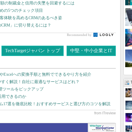
巨額の制裁金と信用の失墜を回避するには
ための5つのチェック項目
顧客体験を高めるCRMのあるべき姿
のCRM」に切り替えるには？
Recommended by
TechTargetジャパン トップ
中堅・中小企業とIT
dやExcelへの変換手順と無料でできるやり方を紹介
りやすく解説！自社に最適なサービスはどれ？
管理ツールをピックアップ
で活用できるのか
テム17選を徹底比較！おすすめサービスと選び方のコツを解説