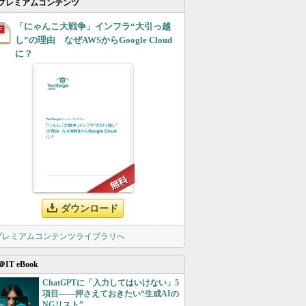
プレミアムコンテンツ
「にゃんこ大戦争」インフラ“大引っ越
し”の理由 なぜAWSからGoogle Cloud
に？
ダウンロード
 プレミアムコンテンツライブラリへ
＠IT eBook
ChatGPTに「入力してはいけない」5
項目――押さえておきたい“生成AIの
NGリスト”