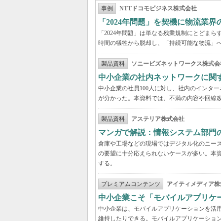
事例
NTTドコモビジネス株式会社
「2024年問題」を契機に物流業
「2024年問題」は単なる残業規制にとどま
時間の犠牲から脱却し、「持続可能な物流」
製品資料
ソニービズネットワークス株式会
中小企業の社内ネットワークに関
中小企業の社員100人に対し、社内のインタ
が分かった。本資料では、不満の内容や回線
製品資料
アステリア株式会社
マンガで解説：情報システム部門
倉庫や工場などの現場ではデジタル化のニー
の要望に十分応えられないケースが多い。本
する。
プレミアムコンテンツ
アイティメディア株
中小企業こそ「モバイルアプリケ
中小企業は、モバイルアプリケーションを活
維持したりできる。モバイルアプリケーション