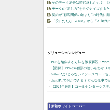
そのデータ消去は時代遅れかも？ 
データの“消し方”をモダナイズする
契約が“顧客関係の始まり”の時代に
「役にたたないCRM」から「AI時代
PDFを編集する方法を徹底解説！Wor
【図解】VPNの4種類の違いをわか
Githubだけじゃない？ソースコード
chatGPTで何ができる？どんな仕事
【2024年最新】コールセンターシス
新着ホワイトペーパー