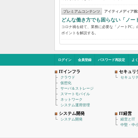
プレミアムコンテンツ
アイティメディア株
どんな働き方でも困らない「ノー
コロナ禍を経て、業務に必要な「ノートPC」
ポイントを解説する。
ログイン
会員登録
パスワード再設定
よ
ITインフラ
セキュリ
クラウド
セキュリ
仮想化
サーバ＆ストレージ
スマートモバイル
ネットワーク
システム運用管理
システム開発
IT経営
システム開発
経営とIT
中堅・中小