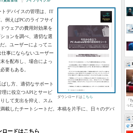
IT資産管理
|
ライフサイクル
トデバイスの管理は、IT
。例えばPCのライフサイ
ードウェアの費用対効果を
プションを調べ、適切な選
割だ。ユーザーによってニ
は仕事にならないユーザー
端末を配布し、場合によっ
る必要もある。
延ばし方、適切なサポート
ス管理に役立つAPIとサービ
ダウンロードは
こちら
くりして支出を抑え、スム
「T
っ
を満載したチートシートだ。本稿を片手に、日々のデバ
2
ンロードはこちら