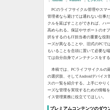
Android
|
Windows
|
ビジネスPC
|
PCのライフサイクル管理やスマー
管理者なら避けては通れない仕事だ
クルを延ばすことができれば、ハ
高められる。保証やサポートのオ
択をするのもIT担当者の重要な役
ーズが異なることや、旧式のPCで
もいることを念頭に置いて必要な
ては自分自身でメンテナンスをす
本稿では、PCライフサイクルの
の選択肢、そしてAndroidデバイ
スの一覧を紹介する。上手にやり
ーズな管理を実現するための情報
イス管理業務に役立ててほしい。
プレミアムコンテンツのダウ