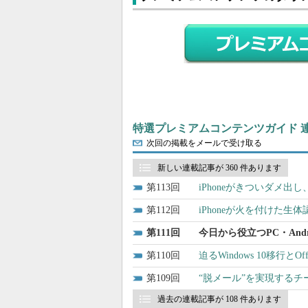
特選プレミアムコンテンツガイド 
次回の掲載をメールで受け取る
新しい連載記事が 360 件あります
113
iPhoneがきついダメ
112
iPhoneが火を付けた
111
今日から役立つPC・And
110
迫るWindows 10移行と
109
“脱メール”を実現するチー
過去の連載記事が 108 件あります