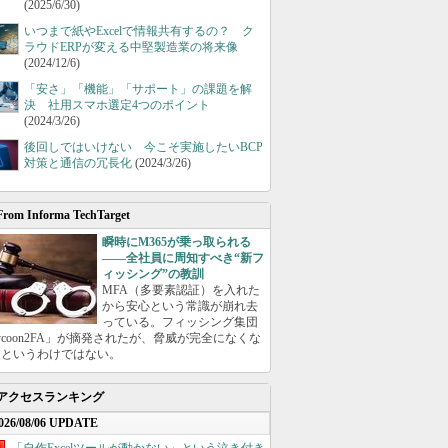
(2025/6/30)
いつまで紙やExcelで情報共有するの？ ク
ラウドERPが変える中堅製造業の将来像
(2024/12/6)
「安さ」「機能」「サポート」の課題を解
決 社用スマホ選定4つのポイント
(2024/3/26)
後回しではいけない 今こそ実施したいBCP
対策と通信の冗長化
(2024/3/26)
From Informa TechTarget
瞬時にM365が乗っ取られる
――全社員に周知すべき“新フ
ィッシング”の教訓
MFA（多要素認証）を入れた
から安心という常識が崩れ去
っている。フィッシング集団
ycoon2FA」が摘発されたが、脅威が完全になくな
たというわけではない。
アクセスランキング
026/08/06 UPDATE