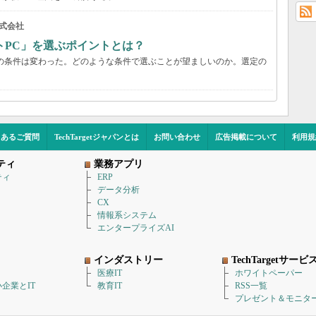
式会社
トPC」を選ぶポイントとは？
の条件は変わった。どのような条件で選ぶことが望ましいのか。選定の
くあるご質問
TechTargetジャパンとは
お問い合わせ
広告掲載について
利用規
ティ
業務アプリ
ティ
ERP
データ分析
CX
情報系システム
エンタープライズAI
インダストリー
TechTargetサービ
医療IT
ホワイトペーパー
企業とIT
教育IT
RSS一覧
プレゼント＆モニタ