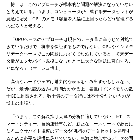
博士は、このアプローチが根本的な問題の解決になっていない
と考えている。つまり、コンピュータが生成するデータセットが
急激に増え、GPUのメモリ容量を大幅に上回ったらどう管理する
のだろうと考える。
「GPUベースのアプローチは現在のデータ量に辛うじて対処で
きているだけで、将来を保証するものではない。GPUやインメモ
リデータベースでこの問題に力ずくで対処していると、将来デー
タ量がエクサバイト規模になったときに大きな課題に直面するこ
とになる」（マーシュ博士）
高価なハードウェアは魅力的な表示を生み出すかもしれない。
だが、最初の読み込みに時間がかかる上、容量はインメモリの数
十GBに制限される。数十億のデータ行には不十分だというのが
博士の主張だ。
「つまり、この解決策は大量の分析に適していない。IoT、ス
マートシティー、自動運転車など、新たなユースケースで必要に
なるエクサバイト規模のデータや1兆行のデータセットを処理す
るために必要な規模に足りていない。急激に増加するデータの問