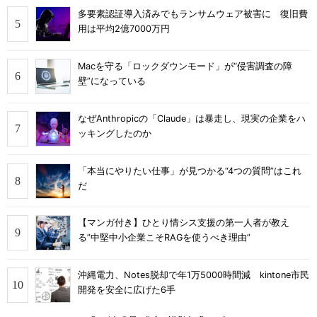
多要素認証導入済みでもランサムウェア被害に 復旧費
用は平均2億7000万円
Macを守る「ロックダウンモード」が“侵害調査の障
壁”になっている
なぜAnthropicの「Claude」は暴走し、現実の企業をハ
ッキングしたのか
「本当にやりたい仕事」が見つかる“4つの質問”はこれ
だ
【マンガ付き】ひとり情シス支援の第一人者が教え
る”中堅中小企業こそRAGを使うべき理由”
沖縄電力、Notes脱却で年1万5000時間減 kintone市民
開発を安全に広げた6手