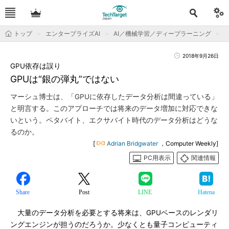
トップ
エンタープライズAI
AI／機械学習／ディープラーニング
2018年9月26日
GPU依存は誤り
GPUは“銀の弾丸”ではない
マーシュ博士は、「GPUに依存したデータ分析は間違っている」
と明言する。このアプローチでは将来のデータ増加に対応できな
いという。ペタバイト、エクサバイト時代のデータ分析はどうな
るのか。
[
Adrian Bridgwater
，Computer Weekly]
PC用表示
関連情報
Share
Post
LINE
Hatena
大量のデータ分析を必要とする将来は、GPUベースのレンダリ
ングエンジンが担うのだろうか。少なくとも量子コンピューティ