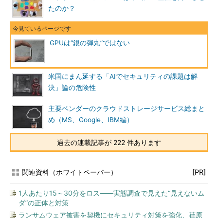
たのか？
GPUは“銀の弾丸”ではない
米国にまん延する「AIでセキュリティの課題は解
決」論の危険性
主要ベンダーのクラウドストレージサービス総まと
め（MS、Google、IBM編）
過去の連載記事が 222 件あります
関連資料（ホワイトペーパー）
[PR]
1人あたり15～30分をロス――実態調査で見えた“見えないム
ダ”の正体と対策
ランサムウェア被害を契機にセキュリティ対策を強化、荏原