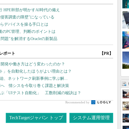
レポート
【PR】
プリ開発や働き方はどう変わったのか？
テスト」を自動化したほうがよい理由とは？
線が逼迫、ネットワーク刷新事例に学ぶ解...
運用へ 情シスを今取り巻く課題と解決策
ぶ「UIテスト自動化」 工数削減の秘訣は？
Recommended by
TechTargetジャパン トップ
システム運用管理