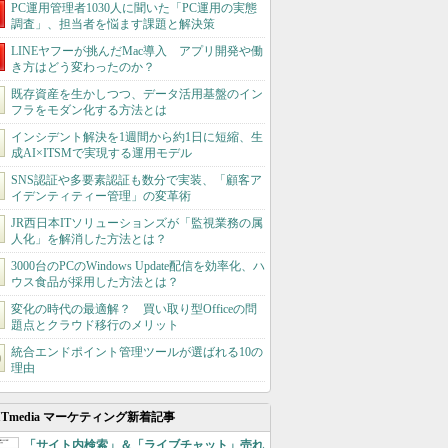
PC運用管理者1030人に聞いた「PC運用の実態
調査」、担当者を悩ます課題と解決策
LINEヤフーが挑んだMac導入 アプリ開発や働
き方はどう変わったのか？
既存資産を生かしつつ、データ活用基盤のイン
フラをモダン化する方法とは
インシデント解決を1週間から約1日に短縮、生
成AI×ITSMで実現する運用モデル
SNS認証や多要素認証も数分で実装、「顧客ア
イデンティティー管理」の変革術
JR西日本ITソリューションズが「監視業務の属
人化」を解消した方法とは？
3000台のPCのWindows Update配信を効率化、ハ
ウス食品が採用した方法とは？
変化の時代の最適解？ 買い取り型Officeの問
題点とクラウド移行のメリット
統合エンドポイント管理ツールが選ばれる10の
理由
ITmedia マーケティング新着記事
「サイト内検索」＆「ライブチャット」売れ