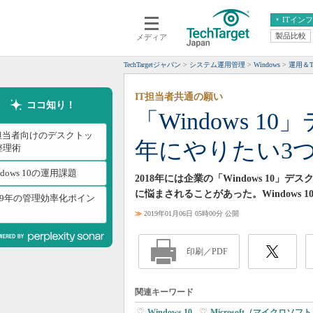
ITイン
製品比較
メディア
クラウド
エンタープライズ
ERP
仮想化
TechTargetジャパン
システム運用管理
Windows
運用＆Ti
データ分析
サーバ＆ストレージ
IT担当者共通の願い
CX
スマートモバイル
ココ知り！
「Windows 1
情報系システム
ネットワーク
T担当者向けのデスクトッ
年にやりたい3
システム運用管理
整理術
ndows 10の運用課題
2018年には企業の「Windows 1
に悩まされることがあった。Windows
019年の管理効率化ポイン
≫
2019年01月06日 05時00分 公開
印刷／PDF
関連キーワード
Windows 10
|
Microsoft（マイクロソフ