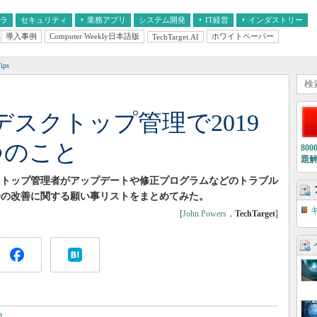
フラ
セキュリティ
業務アプリ
システム開発
IT経営
インダストリー
導入事例
Computer Weekly日本語版
ホワイトペーパー
TechTarget.AI
AI
経営とIT
医療IT
中堅・中小企業とIT
教育IT
ps
0」デスクトップ管理で2019
つのこと
80
題
0」デスクトップ管理者がアップデートや修正プログラムなどのトラブル
 10の改善に関する願い事リストをまとめてみた。
[
John Powers
，
TechTarget
]
ト）