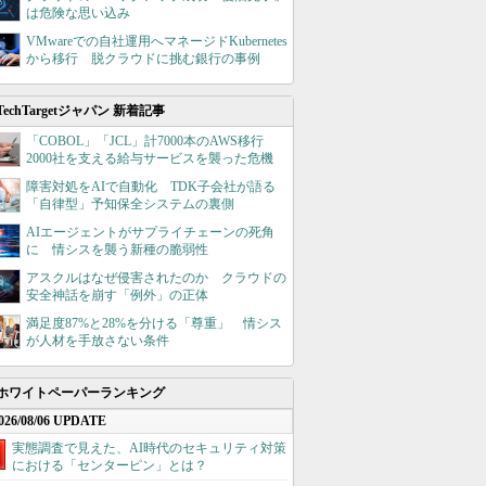
は危険な思い込み
VMwareでの自社運用へマネージドKubernetes
から移行 脱クラウドに挑む銀行の事例
TechTargetジャパン 新着記事
「COBOL」「JCL」計7000本のAWS移行
2000社を支える給与サービスを襲った危機
障害対処をAIで自動化 TDK子会社が語る
「自律型」予知保全システムの裏側
AIエージェントがサプライチェーンの死角
に 情シスを襲う新種の脆弱性
アスクルはなぜ侵害されたのか クラウドの
安全神話を崩す「例外」の正体
満足度87%と28%を分ける「尊重」 情シス
が人材を手放さない条件
ホワイトペーパーランキング
026/08/06 UPDATE
実態調査で見えた、AI時代のセキュリティ対策
における「センターピン」とは？