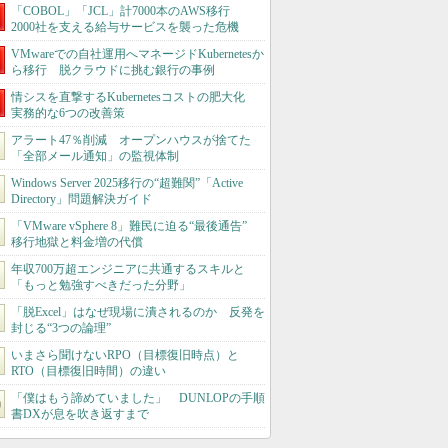
「COBOL」「JCL」計7000本のAWS移行
2000社を支える給与サービスを襲った危機
VMwareでの自社運用へマネージドKubernetesか
ら移行 脱クラウドに挑む銀行の事例
情シスを直撃するKubernetesコストの肥大化
実務的な6つの改善策
アラート47％削減 オープンハウスが捨てた
「全部メール通知」の監視体制
Windows Server 2025移行の“超難関”「Active
Directory」問題解決ガイド
「VMware vSphere 8」難民に迫る“最後通告”
移行地獄と料金増の代償
年収700万超エンジニアに共通するスキルと
「もっと勉強すべきだった分野」
「脱Excel」はなぜ現場に潰されるのか 反発を
封じる“3つの論理”
いまさら聞けないRPO（目標復旧時点）と
RTO（目標復旧時間）の違い
「僕はもう諦めていました」 DUNLOPの手順
書DXが息を吹き返すまで