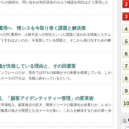
管理からの脱却や、問い合わせ対応状況のセルフ確認を同社はどう実現した
T運用へ 情シスを今取り巻く課題と解決策
日々のPC運用や、人材不足への対応といった課題に追われる情報システム
どうすればよいのか。今直面している課題と、そこから抜け出すための解
織が失敗している理由と、その回避策
ンフレームだが、現在では92％の組織がその刷新を模索している。しか
ケースの75％は、失敗に終わっているという。
装、「顧客アイデンティティー管理」の変革術
な市場投入、顧客接点の拡大、開発リソースの最適化が必要だが、レガシ
解像度の低さが障壁となるケースが多い。これらを解決するための第一歩