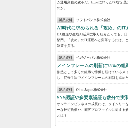
ム運用業務の変革だ。Excelに頼った構成
のか。
製品資料
ソフトバンク株式会社
AI時代に求められる「攻め」のI
DX推進や生成AI活用に取り組みたくても、
部門。「攻め」のIT運用へと変革するには、
決策を探る。
製品資料
ペガジャパン株式会社
メインフレームの刷新に75％の組
依然として多くの組織で稼働し続けているメイ
し、従来手法でメインフレームの刷新を進めた
製品資料
Okta Japan株式会社
SNS認証や多要素認証も数分で実
オンラインビジネスの成長には、タイムリー
ーな技術負債や、顧客プロファイルに対する
とは？