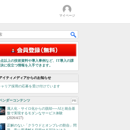
マイページ
00点以上の技術資料や導入事例など、IT導入の課
解決に役立つ情報を入手できます。
アイティメディアからのお知らせ
キャリア採用の応募を受け付けています
ベンダーコンテンツ
PR
属人化・サイロ化からの脱却──AIと統合基
盤で実現するモダンなサービス体験
(2026/4/27)
正解のない「クラウドとオンプレの割合」問