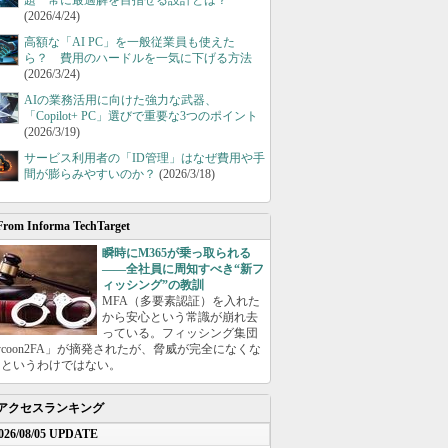
題 常に最適解を目指せる設計とは？
(2026/4/24)
高額な「AI PC」を一般従業員も使えた
ら？ 費用のハードルを一気に下げる方法
(2026/3/24)
AIの業務活用に向けた強力な武器、
「Copilot+ PC」選びで重要な3つのポイント
(2026/3/19)
サービス利用者の「ID管理」はなぜ費用や手
間が膨らみやすいのか？
(2026/3/18)
From Informa TechTarget
瞬時にM365が乗っ取られる
――全社員に周知すべき“新フ
ィッシング”の教訓
MFA（多要素認証）を入れた
から安心という常識が崩れ去
っている。フィッシング集団
ycoon2FA」が摘発されたが、脅威が完全になくな
たというわけではない。
アクセスランキング
026/08/05 UPDATE