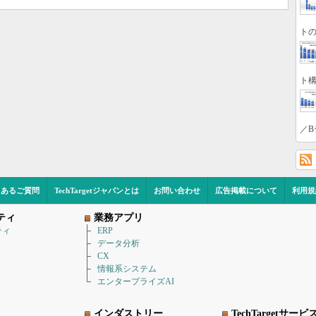
トの
ト構
／B
くあるご質問
TechTargetジャパンとは
お問い合わせ
広告掲載について
利用規
ティ
業務アプリ
ティ
ERP
データ分析
CX
情報系システム
エンタープライズAI
インダストリー
TechTargetサービ