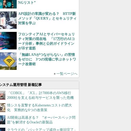
NGリスト”
API設計の常識が変わる？ HTTP新
メソッド「QUERY」とセキュリティ
対策を学ぶ
フロンティアAIとサイバーセキュリ
ティ対策の現在地 「17万行のAIコ
ード分析」事例と公的ガイドライン
が示す道筋
「無線LANがつながらない」の苦情
をゼロに 3つの現場に学ぶネットワ
ーク改善術
»
一覧ページへ
システム運用管理 新着記事
「COBOL」「JCL」計7000本のAWS移行
2000社を支える給与サービスを襲った危機
情シスを直撃するKubernetesコストの肥大
化 実務的な6つの改善策
AI開発は高過ぎる？ “オーバースペック問
題”を解消するOracleの新製品
クラウドの「バックアップ成功＝復旧完了」