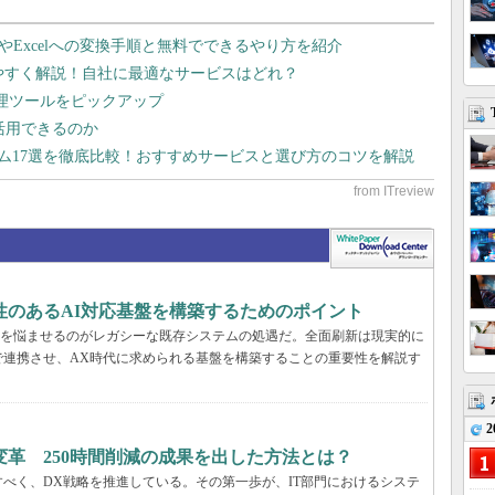
dやExcelへの変換手順と無料でできるやり方を紹介
りやすく解説！自社に最適なサービスはどれ？
管理ツールをピックアップ
で活用できるのか
テム17選を徹底比較！おすすめサービスと選び方のコツを解説
性のあるAI対応基盤を構築するためのポイント
T部門を悩ませるのがレガシーな既存システムの処遇だ。全面刷新は現実的に
で連携させ、AX時代に求められる基盤を構築することの重要性を解説す
2
革 250時間削減の成果を出した方法とは？
べく、DX戦略を推進している。その第一歩が、IT部門におけるシステ