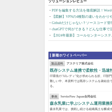
PDFを編集する方法を徹底解説！Wor
【図解】VPNの4種類の違いをわか
Githubだけじゃない？ソースコード
chatGPTで何ができる？どんな仕事
【2024年最新】コールセンターシス
新着ホワイトペーパー
製品資料
アステリア株式会社
既存システム連携で柔軟性・迅速
IT環境の“AIレディ”化が求められる折、I
難しい中、本資料では既存システムを疎結合
る。
事例
ServiceNow Japan合同会社
森永乳業に学ぶシステム運用業務変
森永乳業では、挑戦し続ける組織風土を醸成す