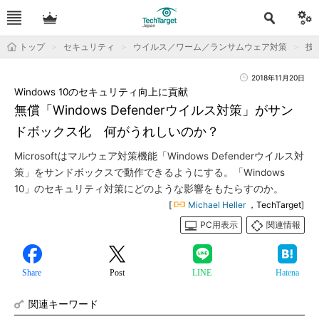
トップ
セキュリティ
ウイルス／ワーム／ランサムウェア対策
技
2018年11月20日
Windows 10のセキュリティ向上に貢献
無償「Windows Defenderウイルス対策」がサン
ドボックス化 何がうれしいのか？
Microsoftはマルウェア対策機能「Windows Defenderウイルス対
策」をサンドボックスで動作できるようにする。「Windows
10」のセキュリティ対策にどのような影響をもたらすのか。
[
Michael Heller
，TechTarget]
PC用表示
関連情報
Share
Post
LINE
Hatena
関連キーワード