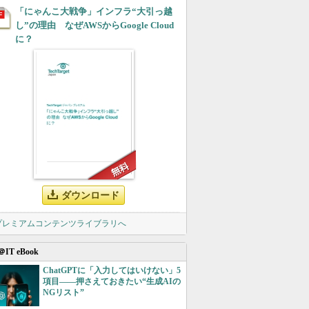
「にゃんこ大戦争」インフラ“大引っ越
し”の理由 なぜAWSからGoogle Cloud
に？
ダウンロード
 プレミアムコンテンツライブラリへ
＠IT eBook
ChatGPTに「入力してはいけない」5
項目――押さえておきたい“生成AIの
NGリスト”