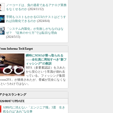
ノーコードは、負の遺産であるアナログ業務
をなくせるのか
(2024/11/12)
手間もコストもかかるGUIのテストはどうす
れば自動化できるのか
(2024/6/4)
「システム内製化」が失敗しがちなのはな
ぜ？ “従来のやり方”では駄目な理由
(2024/5/15)
From Informa TechTarget
瞬時にM365が乗っ取られる
――全社員に周知すべき“新フ
ィッシング”の教訓
MFA（多要素認証）を入れた
から安心という常識が崩れ去
っている。フィッシング集団
ycoon2FA」が摘発されたが、脅威が完全になくな
たというわけではない。
アクセスランキング
026/08/07 UPDATE
AI時代に消えない「エンジニア職」3選 生き
残るのは“あれ”な仕事