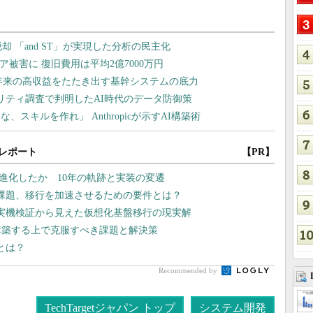
レポート
【PR】
どう進化したか 10年の軌跡と実装の変遷
課題、移行を加速させるための要件とは？
や実機検証から見えた仮想化基盤移行の現実解
構築する上で克服すべき課題と解決策
筋とは？
Recommended by
TechTargetジャパン トップ
システム開発