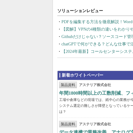
PDFを編集する方法を徹底解説！Wor
【図解】VPNの4種類の違いをわか
Githubだけじゃない？ソースコード
chatGPTで何ができる？どんな仕事
【2024年最新】コールセンターシス
新着ホワイトペーパー
製品資料
アステリア株式会社
年間1800時間以上の工数削減、
工場や倉庫などの現場では、紙中心の業務が
システム選定の難しさが障壁となっているケ
は？
製品資料
アステリア株式会社
データ連携で業務改善、アナログ