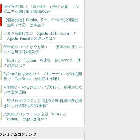
面接官の“勘”と「週3出社」が招く悲劇 エン
ジニアが逃げ出す職場の条件
【価格比較】Copilot、Kiro、Cursorなど6製品
「無料で十分」は本当？
いまさら聞けない「Apache HTTP Server」と
「Apache Tomcat」の違いとは？
60年前のコードが今も動く――英国の銀行シス
テムを縛る“技術負債”
「Rust」と「Python」を比較 使いやすさ、速
さの違いは？
Python信仰は終わり？ AIコーディング前提開
発で「TypeScript」が台頭する理由
AI戦略が「やる気だけ」で終わり、成果が出な
い本当の理由
「野良Excelマクロ」に悩むSMBC日興証券が導
き出した内製化の“現実解”
人気のプログラミング言語「Rust」と
「Python」の違いは何か？
プレミアムコンテンツ