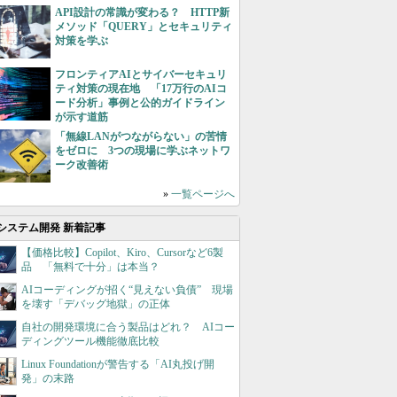
API設計の常識が変わる？ HTTP新
メソッド「QUERY」とセキュリティ
対策を学ぶ
フロンティアAIとサイバーセキュリ
ティ対策の現在地 「17万行のAIコ
ード分析」事例と公的ガイドライン
が示す道筋
「無線LANがつながらない」の苦情
をゼロに 3つの現場に学ぶネットワ
ーク改善術
»
一覧ページへ
システム開発 新着記事
【価格比較】Copilot、Kiro、Cursorなど6製
品 「無料で十分」は本当？
AIコーディングが招く“見えない負債” 現場
を壊す「デバッグ地獄」の正体
自社の開発環境に合う製品はどれ？ AIコー
ディングツール機能徹底比較
Linux Foundationが警告する「AI丸投げ開
発」の末路