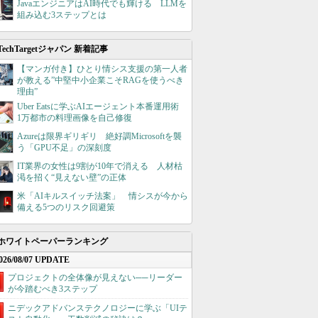
JavaエンジニアはAI時代でも輝ける LLMを
組み込む3ステップとは
TechTargetジャパン 新着記事
【マンガ付き】ひとり情シス支援の第一人者
が教える”中堅中小企業こそRAGを使うべき
理由”
Uber Eatsに学ぶAIエージェント本番運用術
1万都市の料理画像を自己修復
Azureは限界ギリギリ 絶好調Microsoftを襲
う「GPU不足」の深刻度
IT業界の女性は9割が10年で消える 人材枯
渇を招く“見えない壁”の正体
米「AIキルスイッチ法案」 情シスが今から
備える5つのリスク回避策
ホワイトペーパーランキング
026/08/07 UPDATE
プロジェクトの全体像が見えない──リーダー
が今踏むべき3ステップ
ニデックアドバンステクノロジーに学ぶ「UIテ