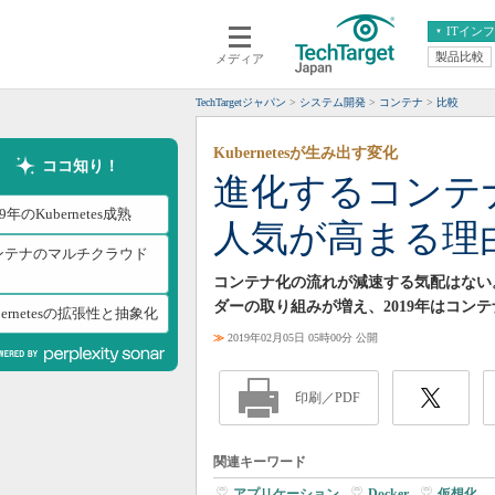
ITイン
製品比較
メディア
クラウド
エンタープライズ
ERP
仮想化
TechTargetジャパン
システム開発
コンテナ
比較
データ分析
サーバ＆ストレージ
Kubernetesが生み出す変化
CX
スマートモバイル
ココ知り！
進化するコンテナ
情報系システム
ネットワーク
19年のKubernetes成熟
人気が高まる理
システム運用管理
ンテナのマルチクラウド
コンテナ化の流れが減速する気配はない
ダーの取り組みが増え、2019年はコン
bernetesの拡張性と抽象化
≫
2019年02月05日 05時00分 公開
印刷／PDF
関連キーワード
アプリケーション
|
Docker
|
仮想化