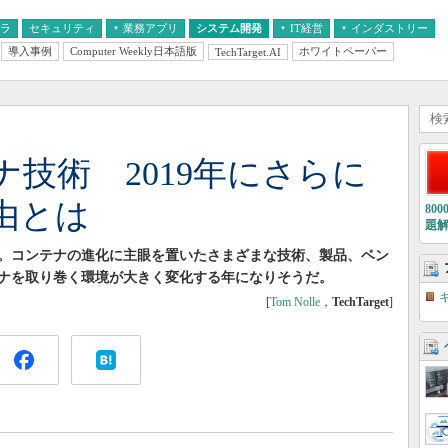
フラ
セキュリティ
業務アプリ
システム開発
IT経営
インダストリー
導入事例
Computer Weekly日本語版
ホワイトペーパー
TechTarget.AI
AI
経営とIT
医療IT
中堅・中小企業とIT
教育IT
技術 2019年にさらに
由とは
80
題
。コンテナの進化に主眼を置いたさまざまな技術、製品、ベン
テナを取り巻く環境が大きく変化する年になりそうだ。
[
Tom Nolle
，
TechTarget
]