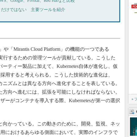
ogle、Pivotal、Red Hatなど比較
r」だけではない 主要ツールを紹介
Mirantis Cloud Platform」の機能の一つである
esでVMを実行するための管理ツールが貢献している。こうした
ドパーティー製品に加えて、Kubernetes自体が進化し、仮
を採用すると考えられる。こうした技術的な進化は、
したメカニズムとは異なる方向へ進化することを表している。
重視した方向へ進むには、拡張を可能にしなければならない。
»
がコンテナを導入する際、Kubernetesが第一の選択
象化へと向かっている。この動きのために、開発、監視、ネッ
運用におけるあらゆる側面において、実際のインフラで