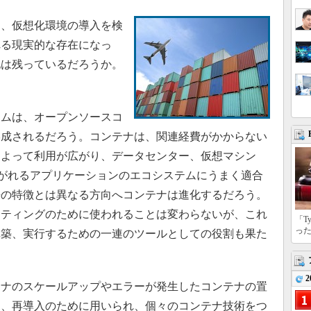
り、仮想化環境の導入を検
れる現実的な存在になっ
地は残っているだろうか。
。
ムは、オープンソースコ
形成されるだろう。コンテナは、関連経費がかからない
によって利用が広がり、データセンター、仮想マシン
がれるアプリケーションのエコシステムにうまく適合
従来の特徴とは異なる方向へコンテナは進化するだろう。
スティングのために使われることは変わらないが、これ
「T
っ
構築、実行するための一連のツールとしての役割も果た
2
ナのスケールアップやエラーが発生したコンテナの置
製、再導入のために用いられ、個々のコンテナ技術をつ