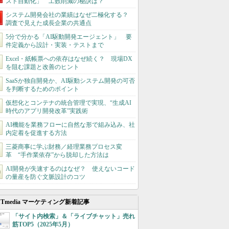
スト自動化」 工数削減の秘訣は？
システム開発会社の業績はなぜ二極化する？
調査で見えた成長企業の共通点
5分で分かる「AI駆動開発エージェント」 要
件定義から設計・実装・テストまで
Excel・紙帳票への依存はなぜ続く？ 現場DX
を阻む課題と改善のヒント
SaaSか独自開発か、AI駆動システム開発の可否
を判断するためのポイント
仮想化とコンテナの統合管理で実現、“生成AI
時代のアプリ開発改革”実践術
AI機能を業務フローに自然な形で組み込み、社
内定着を促進する方法
三菱商事に学ぶ財務／経理業務プロセス変
革 “手作業依存”から脱却した方法は
AI開発が失速するのはなぜ？ 使えないコード
の量産を防ぐ文脈設計のコツ
ITmedia マーケティング新着記事
「サイト内検索」＆「ライブチャット」売れ
筋TOP5（2025年5月）