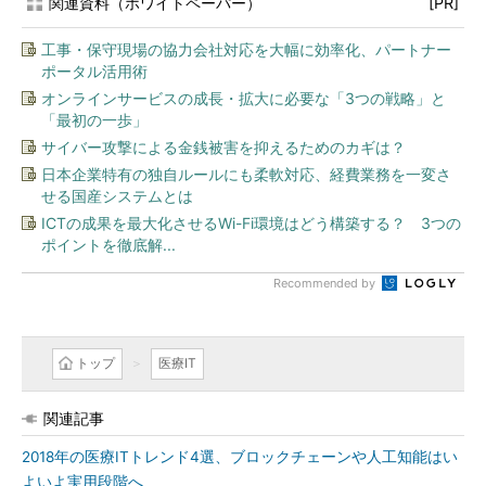
関連資料（ホワイトペーパー）
[PR]
工事・保守現場の協力会社対応を大幅に効率化、パートナー
ポータル活用術
オンラインサービスの成長・拡大に必要な「3つの戦略」と
「最初の一歩」
サイバー攻撃による金銭被害を抑えるためのカギは？
日本企業特有の独自ルールにも柔軟対応、経費業務を一変さ
せる国産システムとは
ICTの成果を最大化させるWi-Fi環境はどう構築する？ 3つの
ポイントを徹底解...
Recommended by
トップ
医療IT
関連記事
2018年の医療ITトレンド4選、ブロックチェーンや人工知能はい
よいよ実用段階へ