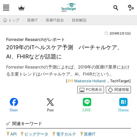
トップ
医療IT
医療IT総合
技術解説
2019年2月12日
Forrester Researchがレポート
2019年のITヘルスケア予測 バーチャルケア、
AI、FHIRなどが話題に
Forrester Researchの予測によれば、2019年の医療IT業界におけ
る主要トレンドはバーチャルケア、AI、FHIRだという。
[
Makenzie Holland
，TechTarget]
PC用表示
関連情報
Share
Post
LINE
Hatena
関連キーワード
API
|
ビッグデータ
|
電子カルテ
|
医療IT