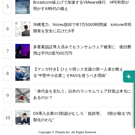
Broadcom値上げで加速するVMware移行 HPE幹部が
明かすAI時代の備え
沖縄電力、Notes脱却で年1万5000時間減 kintone市民
開発を安全に広げた6手
多要素認証導入済みでもランサムウェア被害に 復旧費
用は平均2億7000万円
【マンガ付き】ひとり情シス支援の第一人者が教え
る”中堅中小企業こそRAGを使うべき理由”
「身代金を支払う」以外のランサムウェア対策は本当に
あるのか？
DX導入企業の3割超がむしろ「負担増」 9割が陥る“内
製化のわな”
Copyright © ITmedia Inc. All Rights Reserved.