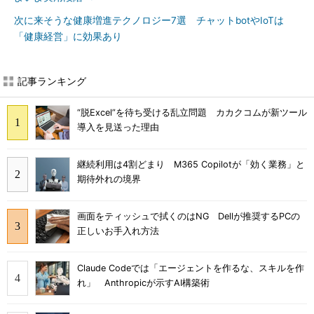
次に来そうな健康増進テクノロジー7選 チャットbotやIoTは
「健康経営」に効果あり
記事ランキング
“脱Excel”を待ち受ける乱立問題 カカクコムが新ツール
導入を見送った理由
継続利用は4割どまり M365 Copilotが「効く業務」と
期待外れの境界
画面をティッシュで拭くのはNG Dellが推奨するPCの
正しいお手入れ方法
Claude Codeでは「エージェントを作るな、スキルを作
れ」 Anthropicが示すAI構築術