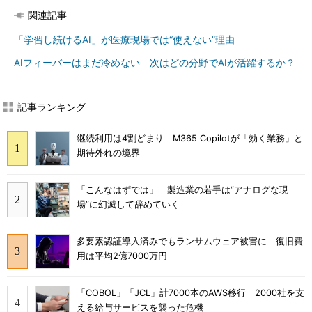
関連記事
「学習し続けるAI」が医療現場では“使えない”理由
AIフィーバーはまだ冷めない 次はどの分野でAIが活躍するか？
記事ランキング
継続利用は4割どまり M365 Copilotが「効く業務」と
期待外れの境界
「こんなはずでは」 製造業の若手は“アナログな現
場”に幻滅して辞めていく
多要素認証導入済みでもランサムウェア被害に 復旧費
用は平均2億7000万円
「COBOL」「JCL」計7000本のAWS移行 2000社を支
える給与サービスを襲った危機