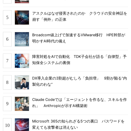
アスクルはなぜ侵害されたのか クラウドの安全神話を
崩す「例外」の正体
Broadcom値上げで加速するVMware移行 HPE幹部が
明かすAI時代の備え
障害対処をAIで自動化 TDK子会社が語る「自律型」予
知保全システムの裏側
DX導入企業の3割超がむしろ「負担増」 9割が陥る“内
製化のわな”
Claude Codeでは「エージェントを作るな、スキルを作
れ」 Anthropicが示すAI構築術
Microsoft 365の知られざる5つの裏口 パスワードを
変えても攻撃者は消えない