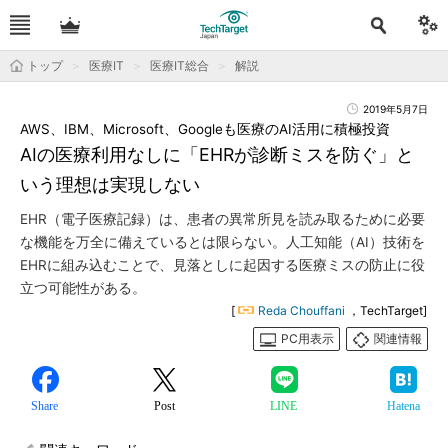
トップ
医療IT
医療IT総合
解説
2019年5月7日
AWS、IBM、Microsoft、Googleも医療のAI活用に積極投資
AIの医療利用なしに「EHRが診断ミスを防ぐ」と
いう理想は実現しない
EHR（電子医療記録）は、患者の異常所見を読み取るために必要
な機能を万全に備えているとは限らない。人工知能（AI）技術を
EHRに組み込むことで、見落としに起因する医療ミスの防止に役
立つ可能性がある。
[
Reda Chouffani
，TechTarget]
PC用表示
関連情報
Share
Post
LINE
Hatena