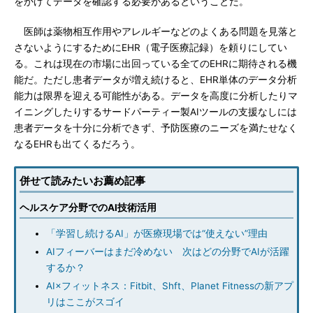
をかけてデータを確認する必要があるということだ。
医師は薬物相互作用やアレルギーなどのよくある問題を見落と
さないようにするためにEHR（電子医療記録）を頼りにしてい
る。これは現在の市場に出回っている全てのEHRに期待される機
能だ。ただし患者データが増え続けると、EHR単体のデータ分析
能力は限界を迎える可能性がある。データを高度に分析したりマ
イニングしたりするサードパーティー製AIツールの支援なしには
患者データを十分に分析できず、予防医療のニーズを満たせなく
なるEHRも出てくるだろう。
併せて読みたいお薦め記事
ヘルスケア分野でのAI技術活用
「学習し続けるAI」が医療現場では“使えない”理由
AIフィーバーはまだ冷めない 次はどの分野でAIが活躍
するか？
AI×フィットネス：Fitbit、Shft、Planet Fitnessの新アプ
リはここがスゴイ