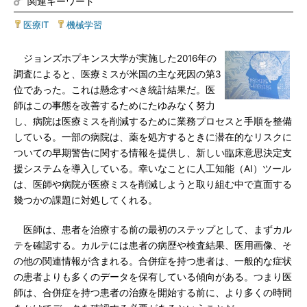
関連キーワード
医療IT
|
機械学習
ジョンズホプキンス大学が実施した2016年の
調査によると、医療ミスが米国の主な死因の第3
位であった。これは懸念すべき統計結果だ。医
師はこの事態を改善するためにたゆみなく努力
し、病院は医療ミスを削減するために業務プロセスと手順を整備
している。一部の病院は、薬を処方するときに潜在的なリスクに
ついての早期警告に関する情報を提供し、新しい臨床意思決定支
援システムを導入している。幸いなことに人工知能（AI）ツール
は、医師や病院が医療ミスを削減しようと取り組む中で直面する
幾つかの課題に対処してくれる。
医師は、患者を治療する前の最初のステップとして、まずカル
テを確認する。カルテには患者の病歴や検査結果、医用画像、そ
の他の関連情報が含まれる。合併症を持つ患者は、一般的な症状
の患者よりも多くのデータを保有している傾向がある。つまり医
師は、合併症を持つ患者の治療を開始する前に、より多くの時間