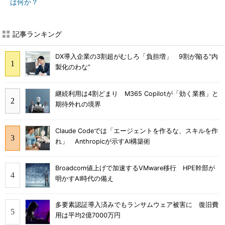
は何か？
記事ランキング
DX導入企業の3割超がむしろ「負担増」 9割が陥る“内
製化のわな”
継続利用は4割どまり M365 Copilotが「効く業務」と
期待外れの境界
Claude Codeでは「エージェントを作るな、スキルを作
れ」 Anthropicが示すAI構築術
Broadcom値上げで加速するVMware移行 HPE幹部が
明かすAI時代の備え
多要素認証導入済みでもランサムウェア被害に 復旧費
用は平均2億7000万円