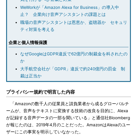
WeWorkが「Amazon Alexa for Business」の導入中
止？ 企業向け音声アシスタントの課題とは
職場の音声アシスタントは恩恵か、盗聴器か セキュリ
ティ対策を考える
企業と個人情報保護
なぜGoogleはGDPR違反で62億円の制裁金を科されたの
か
大手航空会社が「GDPR」違反で約240億円の罰金 制
裁は正当か
プライバシー規約で明言した内容
「Amazonの数千人の従業員と請負業者から成るグローバルチ
ームが、音声をテキストに変換する技術の改良を目的に、Alexa
が記録する音声データの一部を聞いている」と通信社Bloomberg
が報じたのは、2019年4月のことだった。AmazonはAlexaのユー
ザーにこの事実を明示していなかった。