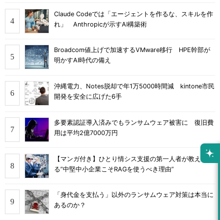
Claude Codeでは「エージェントを作るな、スキルを作
れ」 Anthropicが示すAI構築術
Broadcom値上げで加速するVMware移行 HPE幹部が
明かすAI時代の備え
沖縄電力、Notes脱却で年1万5000時間減 kintone市民
開発を安全に広げた6手
多要素認証導入済みでもランサムウェア被害に 復旧費
用は平均2億7000万円
【マンガ付き】ひとり情シス支援の第一人者が教え
る”中堅中小企業こそRAGを使うべき理由”
「身代金を支払う」以外のランサムウェア対策は本当に
あるのか？