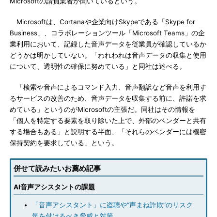
Microsoftの請負業者が聞いているという。
Microsoftは、Cortanaや企業向けSkypeである「Skype for
Business」、コラボレーションツール「Microsoft Teams」の企
業利用において、記録した音声データを従業員が確認しているか
どうかは明かしていない。「われわれは音声データの収集と使用
について、透明性の確保に努めている」と同社は述べる。
「検索や音声によるコマンド入力、音声翻訳など音声を利用す
るサービスの改善のため、音声データを収集する前に、許諾を求
めている」というのがMicrosoftの主張だ。同社はその情報を
「個人を特定する要素を取り除いた上で、外部のベンダーと共有
する場合もある」と説明する半面、「それらのベンダーには機密
保持契約を要求している」という。
併せて読みたいお薦め記事
AI音声アシスタントの課題
「音声アシスタント」に盗聴や“声まね詐欺”のリスク
気を付けるべき脅威と対策