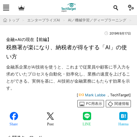
トップ
エンタープライズAI
AI／機械学習／ディープラーニング
2019年9月17日
金融×AIの現在【前編】
税務署が楽になり、納税者が得をする「AI」の使
い方
金融系企業がAI技術を使うと、これまで従業員や顧客に手入力を
求めていたプロセスを自動化・効率化し、業務の速度を上げるこ
とができる。実例を基に、AI技術が金融業務にもたらす効果を示
す。
[
Mark Labbe
，TechTarget]
PC用表示
関連情報
Share
Post
LINE
Hatena