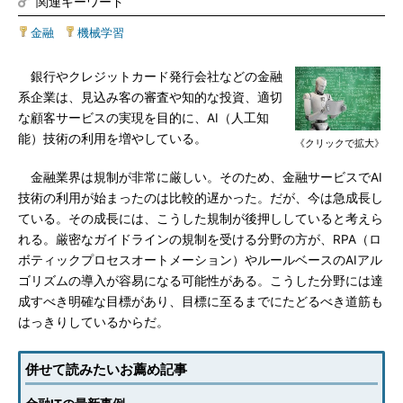
関連キーワード
金融
|
機械学習
銀行やクレジットカード発行会社などの金融
系企業は、見込み客の審査や知的な投資、適切
な顧客サービスの実現を目的に、AI（人工知
能）技術の利用を増やしている。
《クリックで拡大》
金融業界は規制が非常に厳しい。そのため、金融サービスでAI
技術の利用が始まったのは比較的遅かった。だが、今は急成長し
ている。その成長には、こうした規制が後押ししていると考えら
れる。厳密なガイドラインの規制を受ける分野の方が、RPA（ロ
ボティックプロセスオートメーション）やルールベースのAIアル
ゴリズムの導入が容易になる可能性がある。こうした分野には達
成すべき明確な目標があり、目標に至るまでにたどるべき道筋も
はっきりしているからだ。
併せて読みたいお薦め記事