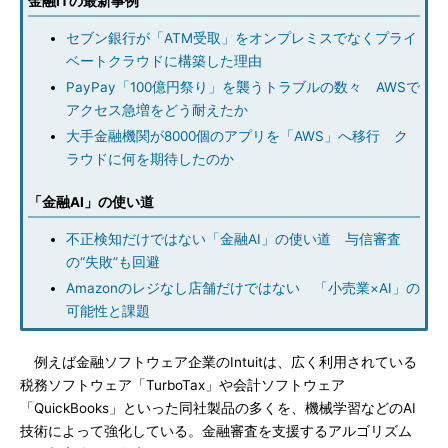
金融ITの最新事例
セブン銀行が「ATM受取」をオンプレミスでなくプライ
ベートクラウドに構築した理由
PayPay「100億円祭り」を襲うトラブルの数々 AWSで
アクセス急増をどう耐えたか
大手金融機関が8000個のアプリを「AWS」へ移行 ク
ラウドに何を期待したのか
「金融AI」の使い道
不正検知だけではない「金融AI」の使い道 与信審査
の“失敗”も回避
Amazonのレジなし店舗だけではない 「小売業×AI」の
可能性と課題
例えば金融ソフトウェア企業のIntuitは、広く利用されている
税務ソフトウェア「TurboTax」や会計ソフトウェア
「QuickBooks」といった同社製品の多くを、機械学習などのAI
技術によって強化している。金融審査を支援するアルゴリズム