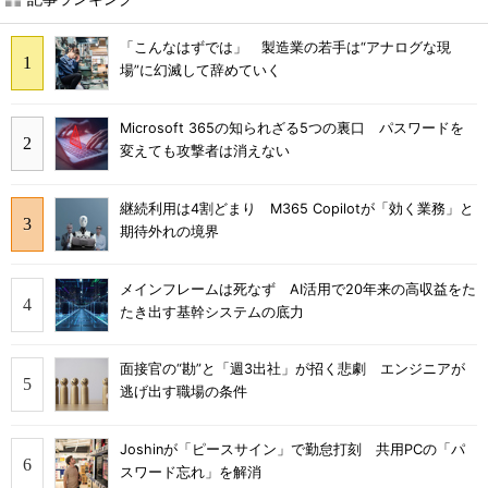
「こんなはずでは」 製造業の若手は“アナログな現
場”に幻滅して辞めていく
Microsoft 365の知られざる5つの裏口 パスワードを
変えても攻撃者は消えない
継続利用は4割どまり M365 Copilotが「効く業務」と
期待外れの境界
メインフレームは死なず AI活用で20年来の高収益をた
たき出す基幹システムの底力
面接官の“勘”と「週3出社」が招く悲劇 エンジニアが
逃げ出す職場の条件
Joshinが「ピースサイン」で勤怠打刻 共用PCの「パ
スワード忘れ」を解消