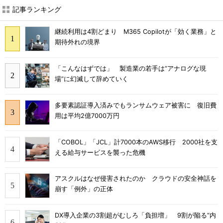
記事ランキング
継続利用は4割どまり M365 Copilotが「効く業務」と
期待外れの境界
「こんなはずでは」 製造業の若手は“アナログな現
場”に幻滅して辞めていく
多要素認証導入済みでもランサムウェア被害に 復旧費
用は平均2億7000万円
「COBOL」「JCL」計7000本のAWS移行 2000社を支
える給与サービスを襲った危機
アスクルはなぜ侵害されたのか クラウドの安全神話を
崩す「例外」の正体
DX導入企業の3割超がむしろ「負担増」 9割が陥る“内