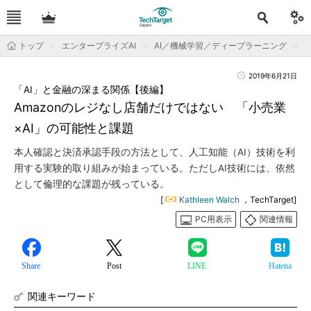
トップ
エンタープライズAI
AI／機械学習／ディープラーニング
2019年6月21日
「AI」と金融の深まる関係【後編】
Amazonのレジなし店舗だけではない 「小売業
×AI」の可能性と課題
本人確認と決済承認手段の方法として、人工知能（AI）技術を利
用する実験的取り組みが始まっている。ただしAI技術には、依然
として倫理的な課題が残っている。
[
Kathleen Walch
，TechTarget]
PC用表示
関連情報
Share
Post
LINE
Hatena
関連キーワード