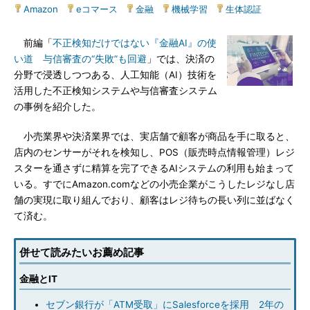
Amazon
|
eコマース
|
金融
|
機械学習
|
生体認証
前編「
不正検知だけではない『金融AI』の使
い道 与信審査の“失敗”も回避
」では、決済の
分野で浸透しつつある、人工知能（AI）技術を
活用した不正検知システムや与信審査システム
の事例を紹介した。
小売業界や決済業界では、実店舗で顧客が商品を手に取ると、
店内のセンサーがそれを検知し、POS（販売時点情報管理）レジ
スターを通さずに精算を完了できるAIシステムの利用も始まって
いる。すでにAmazon.comなどの小売企業がこうしたレジなし店
舗の実現に取り組んでおり、顧客はレジ待ちの長い列に並ばなく
て済む。
併せて読みたいお薦め記事
金融とIT
セブン銀行が「ATM受取」にSalesforceを採用 2年の