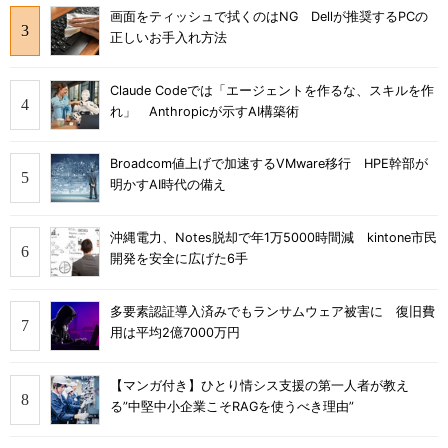
画面をティッシュで拭くのはNG Dellが推奨するPCの
正しいお手入れ方法
Claude Codeでは「エージェントを作るな、スキルを作
れ」 Anthropicが示すAI構築術
Broadcom値上げで加速するVMware移行 HPE幹部が
明かすAI時代の備え
沖縄電力、Notes脱却で年1万5000時間減 kintone市民
開発を安全に広げた6手
多要素認証導入済みでもランサムウェア被害に 復旧費
用は平均2億7000万円
【マンガ付き】ひとり情シス支援の第一人者が教え
る”中堅中小企業こそRAGを使うべき理由”