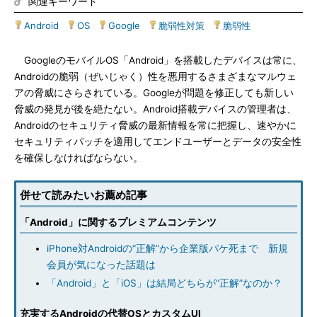
関連キーワード
Android
|
OS
|
Google
|
脆弱性対策
|
脆弱性
GoogleのモバイルOS「Android」を搭載したデバイスは常に、
Androidの脆弱（ぜいじゃく）性を悪用するさまざまなマルウェ
アの脅威にさらされている。Googleが問題を修正しても新しい
脅威の発見が後を絶たない。Android搭載デバイスの管理者は、
Androidのセキュリティ脅威の最新情報を常に把握し、速やかに
セキュリティパッチを適用してエンドユーザーとデータの安全性
を確保しなければならない。
併せて読みたいお薦め記事
「Android」に関するプレミアムコンテンツ
iPhone対Androidの“正解”から企業版パケ死まで 新規
会員が気になった話題は
「Android」と「iOS」は結局どちらが“正解”なのか？
充実するAndroidの代替OSとカスタムUI