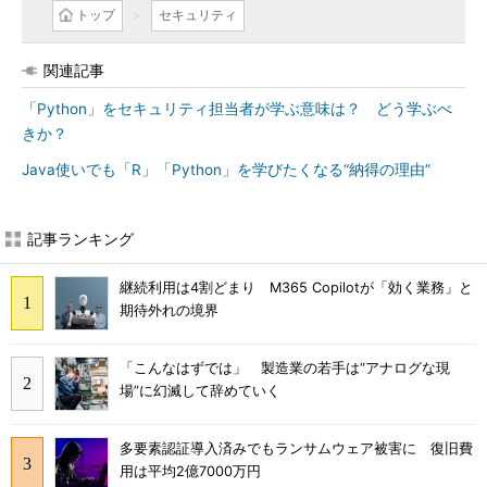
トップ
セキュリティ
関連記事
「Python」をセキュリティ担当者が学ぶ意味は？ どう学ぶべ
きか？
Java使いでも「R」「Python」を学びたくなる“納得の理由”
記事ランキング
継続利用は4割どまり M365 Copilotが「効く業務」と
期待外れの境界
「こんなはずでは」 製造業の若手は“アナログな現
場”に幻滅して辞めていく
多要素認証導入済みでもランサムウェア被害に 復旧費
用は平均2億7000万円