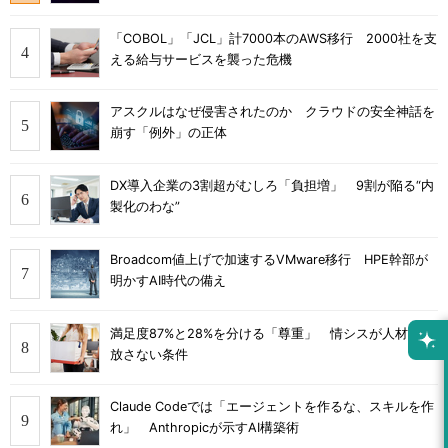
「COBOL」「JCL」計7000本のAWS移行 2000社を支
える給与サービスを襲った危機
アスクルはなぜ侵害されたのか クラウドの安全神話を
崩す「例外」の正体
DX導入企業の3割超がむしろ「負担増」 9割が陥る“内
製化のわな”
Broadcom値上げで加速するVMware移行 HPE幹部が
明かすAI時代の備え
満足度87%と28%を分ける「尊重」 情シスが人材を手
放さない条件
Claude Codeでは「エージェントを作るな、スキルを作
れ」 Anthropicが示すAI構築術