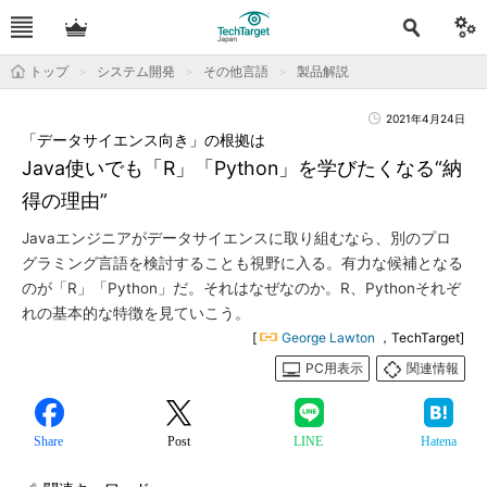
トップ
システム開発
その他言語
製品解説
2021年4月24日
「データサイエンス向き」の根拠は
Java使いでも「R」「Python」を学びたくなる“納
得の理由”
Javaエンジニアがデータサイエンスに取り組むなら、別のプロ
グラミング言語を検討することも視野に入る。有力な候補となる
のが「R」「Python」だ。それはなぜなのか。R、Pythonそれぞ
れの基本的な特徴を見ていこう。
[
George Lawton
，TechTarget]
PC用表示
関連情報
Share
Post
LINE
Hatena