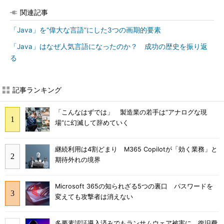
関連記事
「Java」を“偉大な言語”にした3つの画期的要素
「Java」はなぜ人気言語になったのか？ 成功の歴史を振り返
る
記事ランキング
「こんなはずでは」 製造業の若手は“アナログな現
場”に幻滅して辞めていく
継続利用は4割どまり M365 Copilotが「効く業務」と
期待外れの境界
Microsoft 365の知られざる5つの裏口 パスワードを
変えても攻撃者は消えない
多要素認証導入済みでもランサムウェア被害に 復旧費