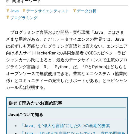
関連キーワード
Java
|
データサイエンティスト
|
データ分析
|
プログラミング
プログラミング言語および開発・実行環境「Java」にはさま
ざまな用途がある。ただしデータサイエンスの世界では、Java
は必ずしも万能なプログラミング言語とは言えない。エンジニア
向け求人サイトHackerRankの共同創業者でCEOのビベク・ラビ
シャンカール氏によると、最近のデータサイエンスで主流のプロ
グラミング言語は「R」「Python」だ。「RとPythonはどちらも
オープンソースで無償使用できる。豊富なエコシステム（協業関
係）とコミュニティーの充実したサポートがある」とラビシャン
カール氏は説明する。
併せて読みたいお薦め記事
Javaについて知る
「Java」を“偉大な言語”にした3つの画期的要素
「Java」はなぜ人気言語になったのか？ 成功の歴史を