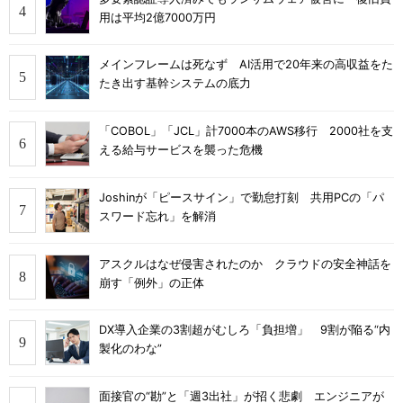
用は平均2億7000万円
メインフレームは死なず AI活用で20年来の高収益をた
たき出す基幹システムの底力
「COBOL」「JCL」計7000本のAWS移行 2000社を支
える給与サービスを襲った危機
Joshinが「ピースサイン」で勤怠打刻 共用PCの「パ
スワード忘れ」を解消
アスクルはなぜ侵害されたのか クラウドの安全神話を
崩す「例外」の正体
DX導入企業の3割超がむしろ「負担増」 9割が陥る“内
製化のわな”
面接官の“勘”と「週3出社」が招く悲劇 エンジニアが