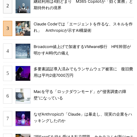
継続利用は4割どまり M365 Copilotが「効く業務」と
期待外れの境界
Claude Codeでは「エージェントを作るな、スキルを作
れ」 Anthropicが示すAI構築術
Broadcom値上げで加速するVMware移行 HPE幹部が
明かすAI時代の備え
多要素認証導入済みでもランサムウェア被害に 復旧費
用は平均2億7000万円
Macを守る「ロックダウンモード」が“侵害調査の障
壁”になっている
なぜAnthropicの「Claude」は暴走し、現実の企業をハ
ッキングしたのか
“脱Excel”を待ち受ける乱立問題 カカクコムが新ツール