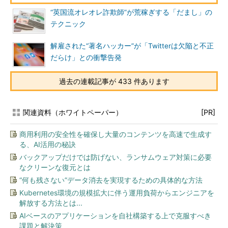
“英国流オレオレ詐欺師”が荒稼ぎする「だまし」の
テクニック
解雇された“著名ハッカー”が「Twitterは欠陥と不正
だらけ」との衝撃告発
過去の連載記事が 433 件あります
関連資料（ホワイトペーパー）
[PR]
商用利用の安全性を確保し大量のコンテンツを高速で生成す
る、AI活用の秘訣
バックアップだけでは防げない、ランサムウェア対策に必要
なクリーンな復元とは
“何も残さない”データ消去を実現するための具体的な方法
Kubernetes環境の規模拡大に伴う運用負荷からエンジニアを
解放する方法とは...
AIベースのアプリケーションを自社構築する上で克服すべき
課題と解決策