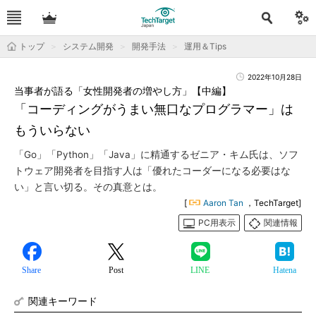
トップ
システム開発
開発手法
運用＆Tips
2022年10月28日
当事者が語る「女性開発者の増やし方」【中編】
「コーディングがうまい無口なプログラマー」は
もういらない
「Go」「Python」「Java」に精通するゼニア・キム氏は、ソフ
トウェア開発者を目指す人は「優れたコーダーになる必要はな
い」と言い切る。その真意とは。
[
Aaron Tan
，TechTarget]
PC用表示
関連情報
Share
Post
LINE
Hatena
関連キーワード