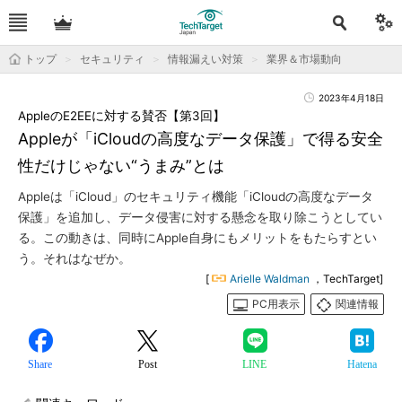
トップ
セキュリティ
情報漏えい対策
業界＆市場動向
2023年4月18日
AppleのE2EEに対する賛否【第3回】
Appleが「iCloudの高度なデータ保護」で得る安全
性だけじゃない“うまみ”とは
Appleは「iCloud」のセキュリティ機能「iCloudの高度なデータ
保護」を追加し、データ侵害に対する懸念を取り除こうとしてい
る。この動きは、同時にApple自身にもメリットをもたらすとい
う。それはなぜか。
[
Arielle Waldman
，TechTarget]
PC用表示
関連情報
Share
Post
LINE
Hatena