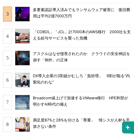
多要素認証導入済みでもランサムウェア被害に 復旧費
用は平均2億7000万円
「COBOL」「JCL」計7000本のAWS移行 2000社を支
える給与サービスを襲った危機
アスクルはなぜ侵害されたのか クラウドの安全神話を
崩す「例外」の正体
DX導入企業の3割超がむしろ「負担増」 9割が陥る“内
製化のわな”
Broadcom値上げで加速するVMware移行 HPE幹部が
明かすAI時代の備え
満足度87%と28%を分ける「尊重」 情シスが人材を手
放さない条件