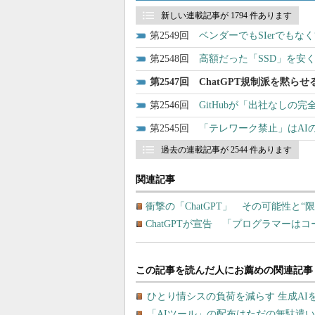
新しい連載記事が 1794 件あります
2549
ベンダーでもSIerでもな
2548
高額だった「SSD」を安
2547
ChatGPT規制派を黙ら
2546
GitHubが「出社なし
2545
「テレワーク禁止」はAI
過去の連載記事が 2544 件あります
関連記事
衝撃の「ChatGPT」 その可能性と“
ChatGPTが宣告 「プログラマー