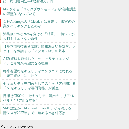
に 復旧費用は平均2億7000万円
Macを守る「ロックダウンモード」が“侵害調査
の障壁”になっている
なぜAnthropicの「Claude」は暴走し、現実の企
業をハッキングしたのか
満足度87%と28%を分ける「尊重」 情シスが
人材を手放さない条件
【基本情報技術者試験】情報漏えいを防ぎ、フ
ァイルを保護する「アクセス権」の基本
AI系資格を取得した「セキュリティエンジニ
ア」こそ将来有望になる理由
将来有望なセキュリティエンジニアになれる
「認定資格」はこれだ
セキュリティ専門家としてのキャリアが開ける
「AIセキュリティ専門資格」が誕生
目指せCISO？ セキュリティ職のキャリア4レ
ベルと“リアルな年収”
SMS認証が「Microsoft Entra ID」から消える
情シスが2027年までに進めるべき対応は
プレミアムコンテンツ