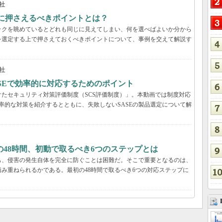
社
際に押さえるべきポイントとは？
ックを眺めているとどれも同じに見えてしまい、何を選べばよいか分から
を選定する上で押さえておくべきポイントについて、事例を交えて解説す
社
ASEで効率的に対応するためのポイント
たセキュリティ対策評価制度（SCS評価制度）」。本動画では制度対応
効率的な対策を紹介するとともに、失敗しないSASEの製品選定について解
48時間、初動で取るべき6つのステップとは
も、侵害の発生自体を完全に防ぐことは困難だ。そこで重要となるのは、
み重ねられるかである。最初の48時間で取るべき6つの対応ステップに