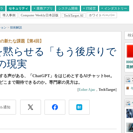
フラ
セキュリティ
業務アプリ
システム開発
IT経営
インダストリー
導入事例
Computer Weekly日本語版
ホワイトペーパー
TechTarget.AI
AI
経営とIT
医療IT
中堅・中小企業とIT
教育IT
ション
技術解説
ィの新たな課題【第4回】
制派を黙らせる「もう後戻りで
の現実
80
題
声がある、「ChatGPT」をはじめとするAIチャットbot。
どこまで期待できるのか。専門家の見方は。
[
Esther Ajao
，
TechTarget
]
ル通知