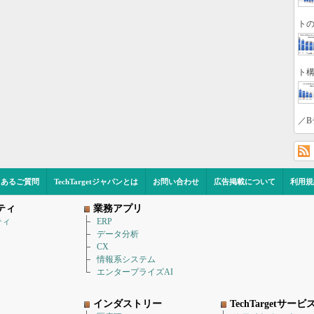
トの
ト構
／B
くあるご質問
TechTargetジャパンとは
お問い合わせ
広告掲載について
利用規
ティ
業務アプリ
ティ
ERP
データ分析
CX
情報系システム
エンタープライズAI
インダストリー
TechTargetサービ