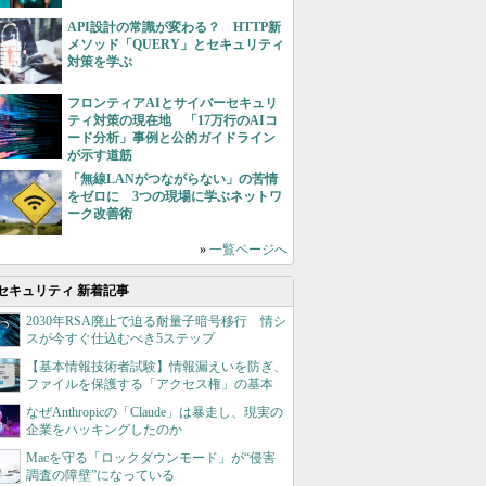
API設計の常識が変わる？ HTTP新
メソッド「QUERY」とセキュリティ
対策を学ぶ
フロンティアAIとサイバーセキュリ
ティ対策の現在地 「17万行のAIコ
ード分析」事例と公的ガイドライン
が示す道筋
「無線LANがつながらない」の苦情
をゼロに 3つの現場に学ぶネットワ
ーク改善術
»
一覧ページへ
セキュリティ 新着記事
2030年RSA廃止で迫る耐量子暗号移行 情シ
スが今すぐ仕込むべき5ステップ
【基本情報技術者試験】情報漏えいを防ぎ、
ファイルを保護する「アクセス権」の基本
なぜAnthropicの「Claude」は暴走し、現実の
企業をハッキングしたのか
Macを守る「ロックダウンモード」が“侵害
調査の障壁”になっている