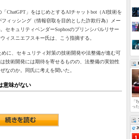
「ChatGPT」をはじめとするAIチャットbot（AI技術を
者がフィッシング（情報窃取を目的とした詐欺行為）メー
セキュリティベンダーSophosのプリンシパルリサー
・ウィスニエフスキー氏は、こう指摘する。
るために、セキュリティ対策の技術開発や法整備が進む可
氏は技術開発には期待を寄せるものの、法整備の実効性
なぜなのか。同氏に考えを聞いた。
”は意味がない
「T
っ
2