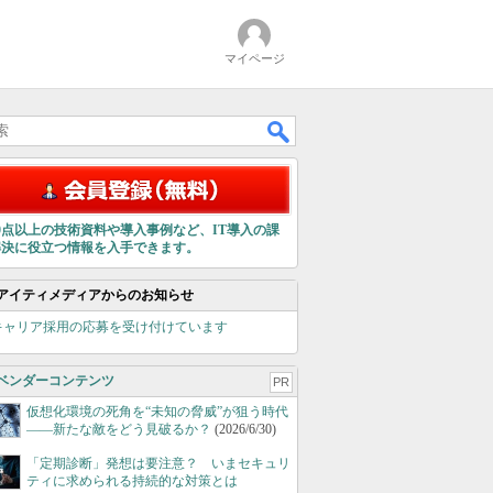
マイページ
00点以上の技術資料や導入事例など、IT導入の課
解決に役立つ情報を入手できます。
アイティメディアからのお知らせ
キャリア採用の応募を受け付けています
ベンダーコンテンツ
PR
仮想化環境の死角を“未知の脅威”が狙う時代
――新たな敵をどう見破るか？
(2026/6/30)
「定期診断」発想は要注意？ いまセキュリ
ティに求められる持続的な対策とは