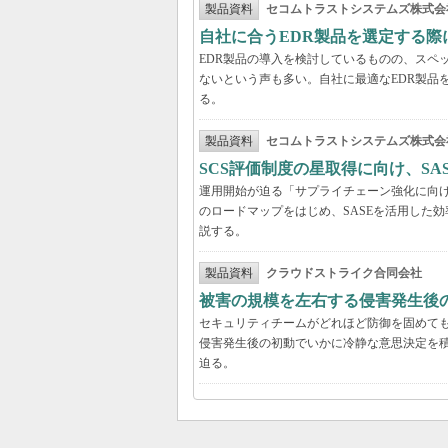
製品資料
セコムトラストシステムズ株式会
自社に合うEDR製品を選定する
EDR製品の導入を検討しているものの、スペ
ないという声も多い。自社に最適なEDR製品
る。
製品資料
セコムトラストシステムズ株式会
SCS評価制度の星取得に向け、S
運用開始が迫る「サプライチェーン強化に向け
のロードマップをはじめ、SASEを活用した
説する。
製品資料
クラウドストライク合同会社
被害の規模を左右する侵害発生後の
セキュリティチームがどれほど防御を固めて
侵害発生後の初動でいかに冷静な意思決定を積
迫る。