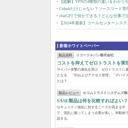
【図解】VPNの4種類の違いをわか
Githubだけじゃない？ソースコード
chatGPTで何ができる？どんな仕事
【2024年最新】コールセンターシス
新着ホワイトペーパー
製品資料
リコージャパン株式会社
コストを抑えてゼロトラストを実現する
サイバー攻撃の激化を受け、ゼロトラストに
となる、「IDおよびアクセス管理」「デバイ
とは？
製品レビュー
セコムトラストシステムズ株
SASE製品は何を比較すればよい
セキュリティ強化に対するニーズが高まる中、
で、混乱に陥ってしまう企業が多い。本動画
説する。