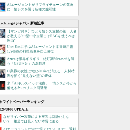
AIエージェントがサプライチェーンの死角
に 情シスを襲う新種の脆弱性
TechTargetジャパン 新着記事
【マンガ付き】ひとり情シス支援の第一人者
が教える”中堅中小企業こそRAGを使うべき
理由”
Uber Eatsに学ぶAIエージェント本番運用術
1万都市の料理画像を自己修復
Azureは限界ギリギリ 絶好調Microsoftを襲
う「GPU不足」の深刻度
IT業界の女性は9割が10年で消える 人材枯
渇を招く“見えない壁”の正体
米「AIキルスイッチ法案」 情シスが今から
備える5つのリスク回避策
ホワイトペーパーランキング
026/08/08 UPDATE
なぜサイバー攻撃による被害は沈静化しな
い？ 報道では見えない本質に迫る
AIエージェントに潜む“見えないリスク”、過剰