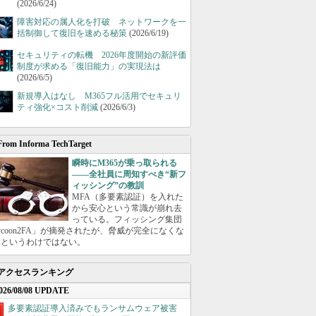
(2026/6/24)
障害対応の属人化を打破 ネットワークを一
括制御して復旧を速める秘策
(2026/6/19)
セキュリティの転機 2026年度開始の新評価
制度が求める「復旧能力」の実現法は
(2026/6/5)
新規導入はなし M365フル活用でセキュリ
ティ強化×コスト削減
(2026/6/3)
From Informa TechTarget
瞬時にM365が乗っ取られる
――全社員に周知すべき“新フ
ィッシング”の教訓
MFA（多要素認証）を入れた
から安心という常識が崩れ去
っている。フィッシング集団
ycoon2FA」が摘発されたが、脅威が完全になくな
たというわけではない。
アクセスランキング
026/08/08 UPDATE
多要素認証導入済みでもランサムウェア被害