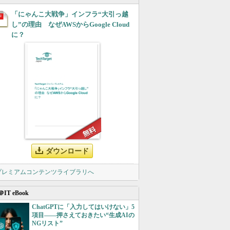
「にゃんこ大戦争」インフラ“大引っ越
し”の理由 なぜAWSからGoogle Cloud
に？
ダウンロード
 プレミアムコンテンツライブラリへ
＠IT eBook
ChatGPTに「入力してはいけない」5
項目――押さえておきたい“生成AIの
NGリスト”