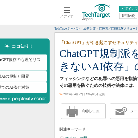
ITイン
製品比較
メディア
クラウド
エンタープライズ
ERP
仮想化
TechTargetジャパン
経営とIT
IT経営／IT戦略系ソリュー
データ分析
サーバ＆ストレージ
「ChatGPT」が引き起こすセキュリテ
CX
スマートモバイル
ココ知り！
ChatGPT規
情報系システム
ネットワーク
atGPT依存の心理的リス
きないAI依存」
システム運用管理
成AIの規制と限界
フィッシングなどの犯罪への悪用を指摘する
その悪用を防ぐための技術や法律には、
場でのAI依存対策
≫
2023年04月22日 13時00分 公開
印刷／PDF
メー
関連キーワード