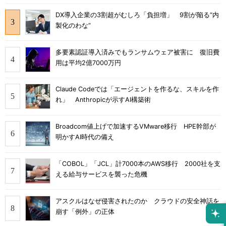
DX導入企業の3割超がむしろ「負担増」 9割が陥る“内
製化のわな”
多要素認証導入済みでもランサムウェア被害に 復旧費
用は平均2億7000万円
Claude Codeでは「エージェントを作るな、スキルを作
れ」 Anthropicが示すAI構築術
Broadcom値上げで加速するVMware移行 HPE幹部が
明かすAI時代の備え
「COBOL」「JCL」計7000本のAWS移行 2000社を支
える給与サービスを襲った危機
アスクルはなぜ侵害されたのか クラウドの安全神話を
崩す「例外」の正体