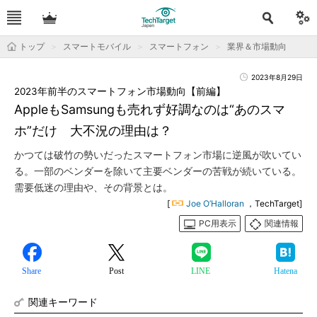
トップ
スマートモバイル
スマートフォン
業界＆市場動向
2023年8月29日
2023年前半のスマートフォン市場動向【前編】
AppleもSamsungも売れず好調なのは“あのスマ
ホ”だけ 大不況の理由は？
かつては破竹の勢いだったスマートフォン市場に逆風が吹いてい
る。一部のベンダーを除いて主要ベンダーの苦戦が続いている。
需要低迷の理由や、その背景とは。
[
Joe O’Halloran
，TechTarget]
PC用表示
関連情報
Share
Post
LINE
Hatena
関連キーワード