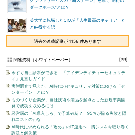
クラウドサービスの「新ステージ」を導く“期待の
ダークホース”とは？
英大学に転職したCIOが「人生最高のキャリア」だ
と納得する訳
過去の連載記事が 1158 件あります
関連資料（ホワイトペーパー）
[PR]
今すぐ自己診断ができる 「アイデンティティーセキュリテ
ィ」見直しガイド
実態調査で見えた、AI時代のセキュリティ対策における「セ
ンターピン」とは？
ものづくり企業が、自社技術や製品を起点とした新規事業開
発で成功を収めるには
経営層の「AI導入しろ」で予算破綻？ 95％が陥る失敗と隠
れコストのわな
AI時代に求められる「攻め」のIT運用へ 情シスを今取り巻く
課題と解決策