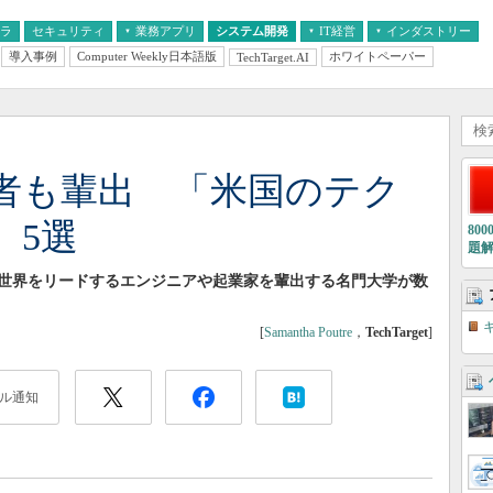
フラ
セキュリティ
業務アプリ
システム開発
IT経営
インダストリー
導入事例
Computer Weekly日本語版
ホワイトペーパー
TechTarget.AI
AI
経営とIT
医療IT
中堅・中小企業とIT
教育IT
者も輩出 「米国のテク
」5選
80
題
世界をリードするエンジニアや起業家を輩出する名門大学が数
。
[
Samantha Poutre
，
TechTarget
]
ル通知