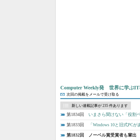
Computer Weekly発 世界に学
次回の掲載をメールで受け取る
新しい連載記事が 235 件あります
1834
いまさら聞けない「役割ベ
1833
「Windows 10と旧式PC
1832
ノーベル賞受賞者も輩出 