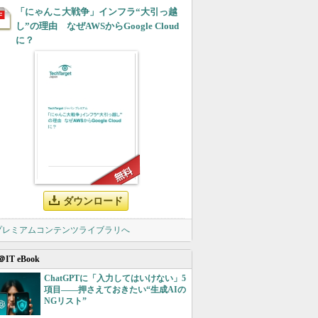
「にゃんこ大戦争」インフラ“大引っ越
し”の理由 なぜAWSからGoogle Cloud
に？
ダウンロード
 プレミアムコンテンツライブラリへ
＠IT eBook
ChatGPTに「入力してはいけない」5
項目――押さえておきたい“生成AIの
NGリスト”