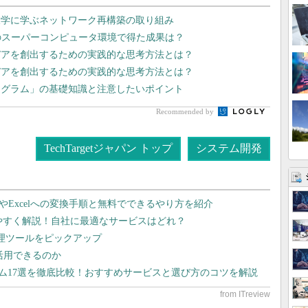
大学に学ぶネットワーク再構築の取り組み
のスーパーコンピュータ環境で得た成果は？
デアを創出するための実践的な思考方法とは？
デアを創出するための実践的な思考方法とは？
ログラム」の基礎知識と注意したいポイント
Recommended by
TechTargetジャパン トップ
システム開発
dやExcelへの変換手順と無料でできるやり方を紹介
りやすく解説！自社に最適なサービスはどれ？
管理ツールをピックアップ
で活用できるのか
テム17選を徹底比較！おすすめサービスと選び方のコツを解説