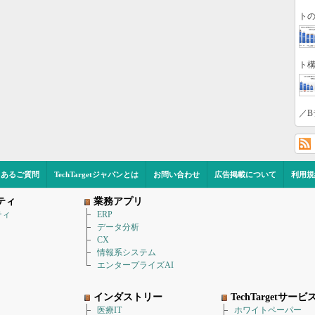
トの
ト構
／B
くあるご質問
TechTargetジャパンとは
お問い合わせ
広告掲載について
利用規
ティ
業務アプリ
ティ
ERP
データ分析
CX
情報系システム
エンタープライズAI
インダストリー
TechTargetサービ
医療IT
ホワイトペーパー