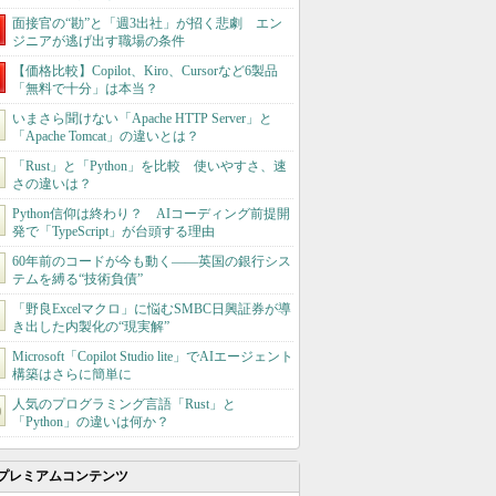
面接官の“勘”と「週3出社」が招く悲劇 エン
ジニアが逃げ出す職場の条件
【価格比較】Copilot、Kiro、Cursorなど6製品
「無料で十分」は本当？
いまさら聞けない「Apache HTTP Server」と
「Apache Tomcat」の違いとは？
「Rust」と「Python」を比較 使いやすさ、速
さの違いは？
Python信仰は終わり？ AIコーディング前提開
発で「TypeScript」が台頭する理由
60年前のコードが今も動く――英国の銀行シス
テムを縛る“技術負債”
「野良Excelマクロ」に悩むSMBC日興証券が導
き出した内製化の“現実解”
Microsoft「Copilot Studio lite」でAIエージェント
構築はさらに簡単に
人気のプログラミング言語「Rust」と
「Python」の違いは何か？
プレミアムコンテンツ