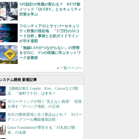
API設計の常識が変わる？ HTTP新
メソッド「QUERY」とセキュリティ
対策を学ぶ
フロンティアAIとサイバーセキュリ
ティ対策の現在地 「17万行のAIコ
ード分析」事例と公的ガイドライン
が示す道筋
「無線LANがつながらない」の苦情
をゼロに 3つの現場に学ぶネットワ
ーク改善術
»
一覧ページへ
システム開発 新着記事
【価格比較】Copilot、Kiro、Cursorなど6製
品 「無料で十分」は本当？
AIコーディングが招く“見えない負債” 現場
を壊す「デバッグ地獄」の正体
自社の開発環境に合う製品はどれ？ AIコー
ディングツール機能徹底比較
Linux Foundationが警告する「AI丸投げ開
発」の末路