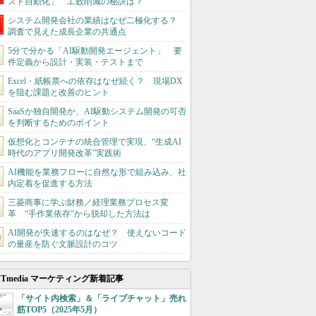
スト自動化」 工数削減の秘訣は？
システム開発会社の業績はなぜ二極化する？
調査で見えた成長企業の共通点
5分で分かる「AI駆動開発エージェント」 要
件定義から設計・実装・テストまで
Excel・紙帳票への依存はなぜ続く？ 現場DX
を阻む課題と改善のヒント
SaaSか独自開発か、AI駆動システム開発の可否
を判断するためのポイント
仮想化とコンテナの統合管理で実現、“生成AI
時代のアプリ開発改革”実践術
AI機能を業務フローに自然な形で組み込み、社
内定着を促進する方法
三菱商事に学ぶ財務／経理業務プロセス変
革 “手作業依存”から脱却した方法は
AI開発が失速するのはなぜ？ 使えないコード
の量産を防ぐ文脈設計のコツ
ITmedia マーケティング新着記事
「サイト内検索」＆「ライブチャット」売れ
筋TOP5（2025年5月）