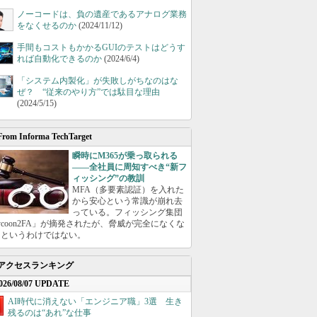
ノーコードは、負の遺産であるアナログ業務
をなくせるのか
(2024/11/12)
手間もコストもかかるGUIのテストはどうす
れば自動化できるのか
(2024/6/4)
「システム内製化」が失敗しがちなのはな
ぜ？ “従来のやり方”では駄目な理由
(2024/5/15)
From Informa TechTarget
瞬時にM365が乗っ取られる
――全社員に周知すべき“新フ
ィッシング”の教訓
MFA（多要素認証）を入れた
から安心という常識が崩れ去
っている。フィッシング集団
ycoon2FA」が摘発されたが、脅威が完全になくな
たというわけではない。
アクセスランキング
026/08/07 UPDATE
AI時代に消えない「エンジニア職」3選 生き
残るのは“あれ”な仕事