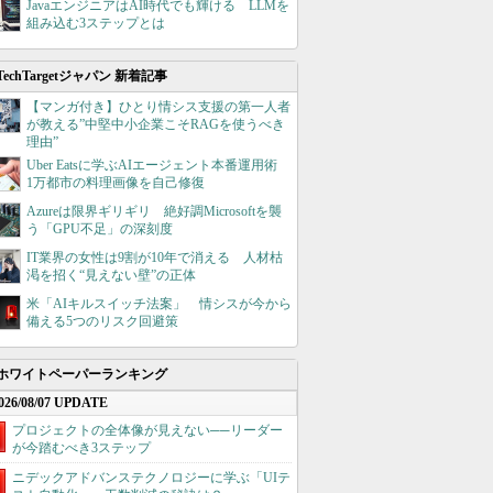
JavaエンジニアはAI時代でも輝ける LLMを
組み込む3ステップとは
TechTargetジャパン 新着記事
【マンガ付き】ひとり情シス支援の第一人者
が教える”中堅中小企業こそRAGを使うべき
理由”
Uber Eatsに学ぶAIエージェント本番運用術
1万都市の料理画像を自己修復
Azureは限界ギリギリ 絶好調Microsoftを襲
う「GPU不足」の深刻度
IT業界の女性は9割が10年で消える 人材枯
渇を招く“見えない壁”の正体
米「AIキルスイッチ法案」 情シスが今から
備える5つのリスク回避策
ホワイトペーパーランキング
026/08/07 UPDATE
プロジェクトの全体像が見えない──リーダー
が今踏むべき3ステップ
ニデックアドバンステクノロジーに学ぶ「UIテ