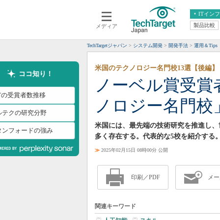
ITイン
製品比較
メディア
クラウド
エンタープライズ
ERP
仮想化
TechTargetジャパン
システム開発
開発手法
運用＆Tips
データ分析
サーバ＆ストレージ
米国のテクノロジー名門校13選【後編】
CX
スマートモバイル
ココ知り！
ノーベル賞受賞
情報系システム
ネットワーク
ITの受賞者数推移
ノロジー名門校
システム運用管理
ルテクの研究分野
米国には、最先端の技術研究を推進し、
タンフォードの強み
多く存在する。代表的な5校を紹介する
≫
2025年02月15日 08時00分 公開
印刷／PDF
メー
関連キーワード