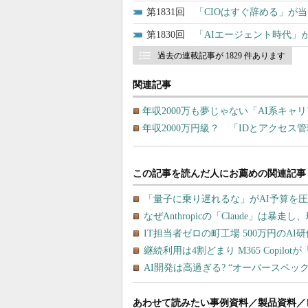
1831
「CIOはすぐ辞める」が
1830
「AIエージェント時代」
過去の連載記事が 1829 件あります
関連記事
年収2000万も夢じゃない「AI系キャ
年収2000万円級？ 「IDとアクセ
あわせて読みたい事例資料／製品資料／