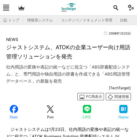
トップ
情報系システム
コンテンツ／ドキュメント管理
比較
2008年1月23日
NEWS
ジャストシステム、ATOKの企業ユーザー向け用語
管理ソリューションを発売
社内用語の変換や表記の統一などに役立つ「ABS辞書配信システ
ム」と、専門用語や独自用語の辞書を作成できる「ABS用語管理
データベース」の新版を発売
[TechTarget]
PC用表示
関連情報
Share
Post
LINE
Hatena
ジャストシステムは1月23日、社内用語の変換や表記の統一な
どに役立つ「ATOK Business Solution 辞書配信システム IV