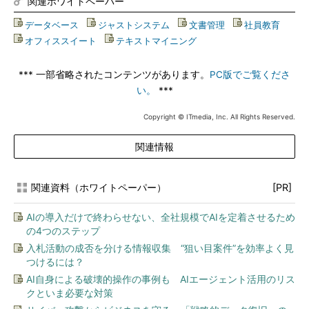
関連ホワイトペーパー
データベース
|
ジャストシステム
|
文書管理
|
社員教育
|
オフィススイート
|
テキストマイニング
*** 一部省略されたコンテンツがあります。
PC版でご覧くださ
い。
***
Copyright © ITmedia, Inc. All Rights Reserved.
関連情報
関連資料（ホワイトペーパー）
[PR]
AIの導入だけで終わらせない、全社規模でAIを定着させるため
の4つのステップ
入札活動の成否を分ける情報収集 “狙い目案件”を効率よく見
つけるには？
AI自身による破壊的操作の事例も AIエージェント活用のリス
クといま必要な対策