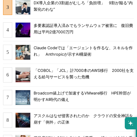
DX導入企業の3割超がむしろ「負担増」 9割が陥る“内
製化のわな”
多要素認証導入済みでもランサムウェア被害に 復旧費
用は平均2億7000万円
Claude Codeでは「エージェントを作るな、スキルを作
れ」 Anthropicが示すAI構築術
「COBOL」「JCL」計7000本のAWS移行 2000社を支
える給与サービスを襲った危機
Broadcom値上げで加速するVMware移行 HPE幹部が
明かすAI時代の備え
アスクルはなぜ侵害されたのか クラウドの安全神話を
崩す「例外」の正体