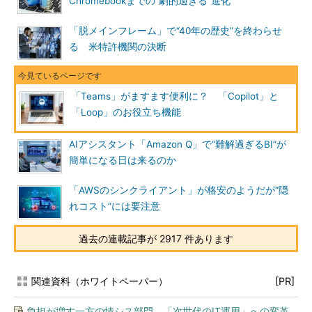
Chromebookまでの“劇的過ぎる”進化
「脱メインフレーム」で“40年の歴史”を終わらせ
る 米特許機関の決断
「Teams」がますます便利に？ 「Copilot」と
「Loop」のお役立ち機能
AIアシスタント「Amazon Q」で“難解過ぎるBI”が
簡単になる日は来るのか
「AWSのシンクライアント」が格安のようだが“隠
れコスト”には要注意
過去の連載記事が 2917 件あります
関連資料（ホワイトペーパー）
[PR]
負担が増す一方の情シス部門 「次世代のIT運用」への変革