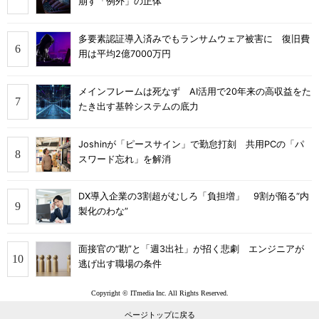
崩す「例外」の正体
多要素認証導入済みでもランサムウェア被害に 復旧費
用は平均2億7000万円
メインフレームは死なず AI活用で20年来の高収益をた
たき出す基幹システムの底力
Joshinが「ピースサイン」で勤怠打刻 共用PCの「パ
スワード忘れ」を解消
DX導入企業の3割超がむしろ「負担増」 9割が陥る“内
製化のわな”
面接官の“勘”と「週3出社」が招く悲劇 エンジニアが
逃げ出す職場の条件
Copyright © ITmedia Inc. All Rights Reserved.
ページトップに戻る