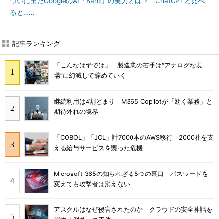
ついに出たGoogleのAI「Bard」の実力とは？ ChatGPTと比べ
ると……
記事ランキング
「こんなはずでは」 製造業の若手は“アナログな現
場”に幻滅して辞めていく
継続利用は4割どまり M365 Copilotが「効く業務」と
期待外れの境界
「COBOL」「JCL」計7000本のAWS移行 2000社を支
える給与サービスを襲った危機
Microsoft 365の知られざる5つの裏口 パスワードを
変えても攻撃者は消えない
アスクルはなぜ侵害されたのか クラウドの安全神話を