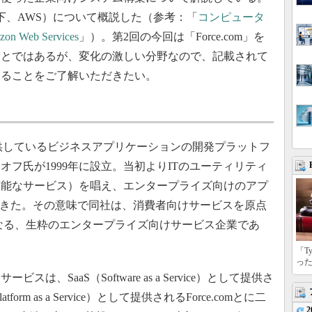
ces（以下、AWS）について概説した（参考：「
コンピュータ
eb Services
」）。第2回の今回は「Force.com」を
ことではあるが、変化の激しい分野なので、記載されて
あることをご了解いただきたい。
供しているビジネスアプリケーションの開発プラットフ
フ氏が1999年に設立。当初よりITのユーティリティ
可能なサービス）を唱え、エンタープライズ向けのアプ
てきた。その意味で同社は、消費者向けサービスを原点
mとは異なる、生粋のエンタープライズ向けサービス企業であ
「T
っ
ービスは、SaaS（Software as a Service）として提供さ
atform as a Service）として提供されるForce.comとに二
2