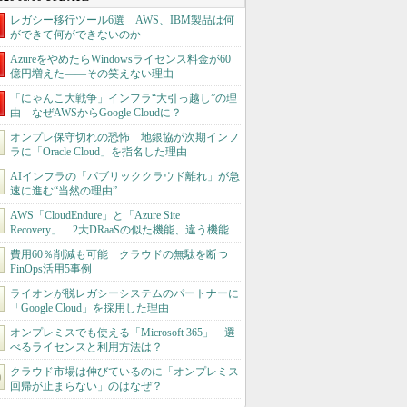
レガシー移行ツール6選 AWS、IBM製品は何
ができて何ができないのか
AzureをやめたらWindowsライセンス料金が60
億円増えた――その笑えない理由
「にゃんこ大戦争」インフラ“大引っ越し”の理
由 なぜAWSからGoogle Cloudに？
オンプレ保守切れの恐怖 地銀協が次期インフ
ラに「Oracle Cloud」を指名した理由
AIインフラの「パブリッククラウド離れ」が急
速に進む“当然の理由”
AWS「CloudEndure」と「Azure Site
Recovery」 2大DRaaSの似た機能、違う機能
費用60％削減も可能 クラウドの無駄を断つ
FinOps活用5事例
ライオンが脱レガシーシステムのパートナーに
「Google Cloud」を採用した理由
オンプレミスでも使える「Microsoft 365」 選
べるライセンスと利用方法は？
クラウド市場は伸びているのに「オンプレミス
回帰が止まらない」のはなぜ？