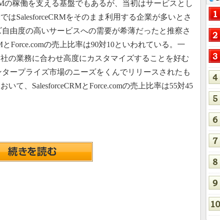
forceCRMの稼働を支える基盤でもあるが、当初はサービスとし
SalesforceCRMをそのまま利用する企業が多いとさ
タマイズ自由度の高いサービスへの需要が希薄だったと推察さ
RMとForce.comの売上比率は90対10といわれている。一
自社の業務に合わせ高度にカスタマイズすることを好む
本のエンタープライズ市場のニーズをくんでリリースされたも
alesforceCRMとForce.comの売上比率は55対45