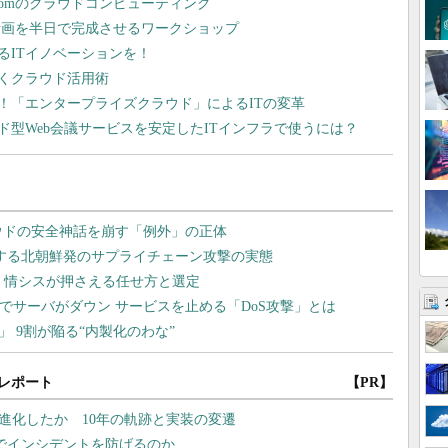
n.comのクラウドコンピューティング
計画を半日で完成させるワークショップ
るITイノベーションを！
行くクラウド活用術
！「エンタープライズクラウド」によるITの変革
型Web会議サービスを安定したITインフラで使うには？
レポート
【PR】
どう進化したか 10年の軌跡と実装の変遷
監視でインシデントを防げるのか