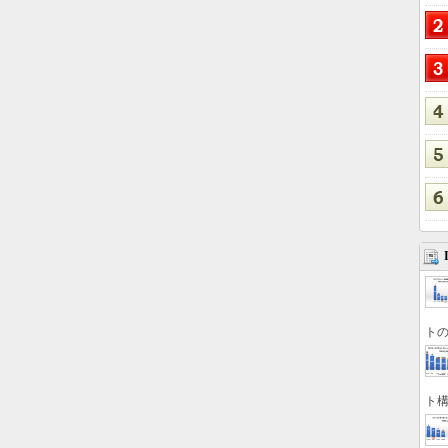
トの
ト構