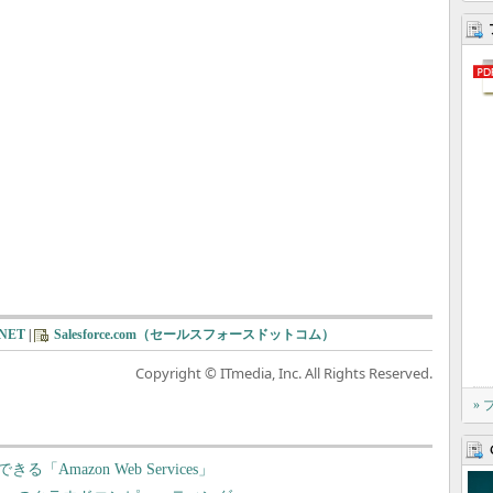
.NET
|
Salesforce.com（セールスフォースドットコム）
Copyright © ITmedia, Inc. All Rights Reserved.
»
mazon Web Services」