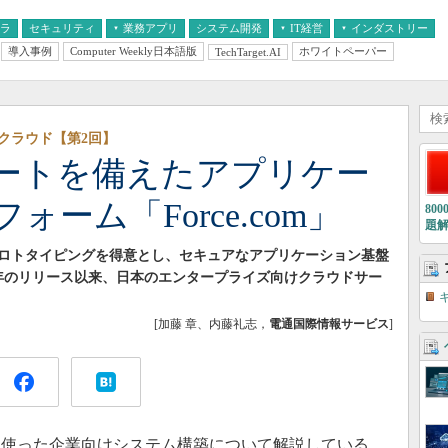
フラ
セキュリティ
業務アプリ
システム開発
IT経営
インダストリー
導入事例
Computer Weekly日本語版
ホワイトペーパー
TechTarget.AI
AI
経営とIT
医療IT
中堅・中小企業とIT
教育IT
クラウド【第2回】
ートを備えたアプリケー
ーム「Force.com」
80
題
ロトタイピングを得意とし、セキュアなアプリケーション基盤
2007年のリリース以来、日本のエンタープライズ向けクラウドサー
[加藤 章、内藤礼志，
電通国際情報サービス
]
を使った企業向けシステム構築について解説している。