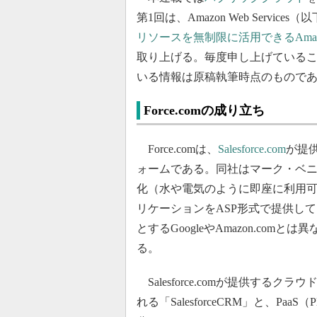
第1回は、Amazon Web Servi
リソースを無制限に活用できるAmazon W
取り上げる。毎度申し上げている
いる情報は原稿執筆時点のもので
Force.comの成り立ち
Force.comは、
Salesforce.com
が提
ォームである。同社はマーク・ベニオ
化（水や電気のように即座に利用
リケーションをASP形式で提供し
とするGoogleやAmazon.co
る。
Salesforce.comが提供するクラウドサ
れる「SalesforceCRM」と、PaaS（Pl