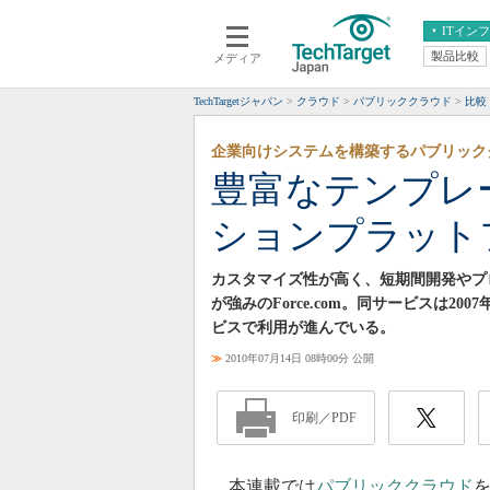
ITイン
製品比較
メディア
クラウド
エンタープライズ
ERP
仮想化
TechTargetジャパン
クラウド
パブリッククラウド
比較
データ分析
サーバ＆ストレージ
企業向けシステムを構築するパブリック
CX
スマートモバイル
豊富なテンプレ
情報系システム
ネットワーク
ションプラットフォ
システム運用管理
カスタマイズ性が高く、短期間開発やプ
が強みのForce.com。同サービスは
ビスで利用が進んでいる。
≫
2010年07月14日 08時00分 公開
印刷／PDF
本連載では
パブリッククラウド