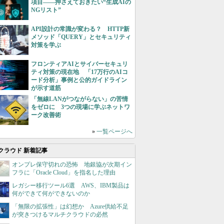
項目――押さえておきたい“生成AIの
NGリスト”
API設計の常識が変わる？ HTTP新
メソッド「QUERY」とセキュリティ
対策を学ぶ
フロンティアAIとサイバーセキュリ
ティ対策の現在地 「17万行のAIコ
ード分析」事例と公的ガイドライン
が示す道筋
「無線LANがつながらない」の苦情
をゼロに 3つの現場に学ぶネットワ
ーク改善術
»
一覧ページへ
クラウド 新着記事
オンプレ保守切れの恐怖 地銀協が次期イン
フラに「Oracle Cloud」を指名した理由
レガシー移行ツール6選 AWS、IBM製品は
何ができて何ができないのか
「無限の拡張性」は幻想か Azure供給不足
が突きつけるマルチクラウドの必然