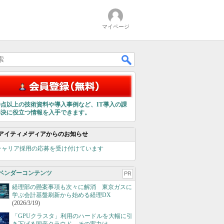
マイページ
00点以上の技術資料や導入事例など、IT導入の課
解決に役立つ情報を入手できます。
アイティメディアからのお知らせ
キャリア採用の応募を受け付けています
ベンダーコンテンツ
PR
経理部の懸案事項も次々に解消 東京ガスに
学ぶ会計基盤刷新から始める経理DX
(2026/3/19)
「GPUクラスタ」利用のハードルを大幅に引