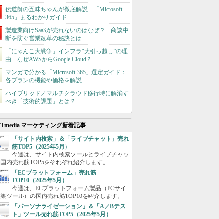
伝道師の五味ちゃんが徹底解説 「Microsoft
365」まるわかりガイド
製造業向けSaaSが売れないのはなぜ？ 商談中
断を防ぐ営業改革の秘訣とは
「にゃんこ大戦争」インフラ“大引っ越し”の理
由 なぜAWSからGoogle Cloud？
マンガで分かる「Microsoft 365」選定ガイド：
各プランの機能や価格を解説
ハイブリッド／マルチクラウド移行時に解消す
べき「技術的課題」とは？
ITmedia マーケティング新着記事
「サイト内検索」＆「ライブチャット」売れ
筋TOP5（2025年5月）
今週は、サイト内検索ツールとライブチャッ
国内売れ筋TOP5をそれぞれ紹介します。
「ECプラットフォーム」売れ筋
TOP10（2025年5月）
今週は、ECプラットフォーム製品（ECサイ
築ツール）の国内売れ筋TOP10を紹介します。
「パーソナライゼーション」＆「A／Bテス
ト」ツール売れ筋TOP5（2025年5月）