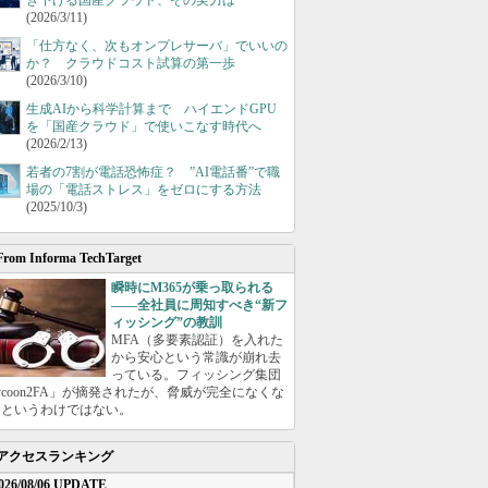
き下げる国産クラウド、その実力は
(2026/3/11)
「仕方なく、次もオンプレサーバ」でいいの
か？ クラウドコスト試算の第一歩
(2026/3/10)
生成AIから科学計算まで ハイエンドGPU
を「国産クラウド」で使いこなす時代へ
(2026/2/13)
若者の7割が電話恐怖症？ ”AI電話番”で職
場の「電話ストレス」をゼロにする方法
(2025/10/3)
From Informa TechTarget
瞬時にM365が乗っ取られる
――全社員に周知すべき“新フ
ィッシング”の教訓
MFA（多要素認証）を入れた
から安心という常識が崩れ去
っている。フィッシング集団
ycoon2FA」が摘発されたが、脅威が完全になくな
たというわけではない。
アクセスランキング
026/08/06 UPDATE