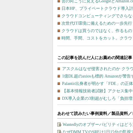
雲の向こうに見えるGoogleとAmazo
日本HP、プライベートクラウド導入
クラウドコンピューティングでさらな
次世代IT環境に備えるための一歩先
クラウドは買うのではなく、作るもの
時間、手間、コストをカット。クラウド
あわせて読みたい事例資料／製品資料／
Wantedlyのオブザーバビリティは
なぜDMM TVのSREは1日15分の