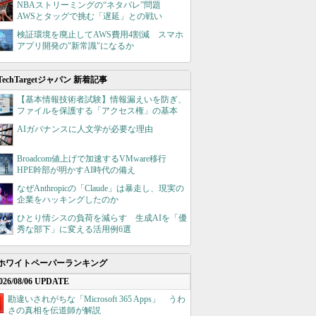
NBAストリーミングの“ネタバレ”問題
AWSとタッグで挑む「遅延」との戦い
検証環境を廃止してAWS費用4割減 スマホ
アプリ開発の"新常識"になるか
TechTargetジャパン 新着記事
【基本情報技術者試験】情報漏えいを防ぎ、
ファイルを保護する「アクセス権」の基本
AIガバナンスに人文学が必要な理由
Broadcom値上げで加速するVMware移行
HPE幹部が明かすAI時代の備え
なぜAnthropicの「Claude」は暴走し、現実の
企業をハッキングしたのか
ひとり情シスの負荷を減らす 生成AIを「優
秀な部下」に変える活用例6選
ホワイトペーパーランキング
026/08/06 UPDATE
勘違いされがちな「Microsoft 365 Apps」 うわ
さの真相を伝道師が解説