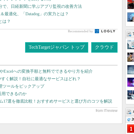
分で、日経新聞に学ぶアプリ監視の改善方法
最適化、「Datadog」の実力とは？
筋とは？
Recommended by
TechTargetジャパン トップ
クラウド
dやExcelへの変換手順と無料でできるやり方を紹介
りやすく解説！自社に最適なサービスはどれ？
管理ツールをピックアップ
で活用できるのか
テム17選を徹底比較！おすすめサービスと選び方のコツを解説
2