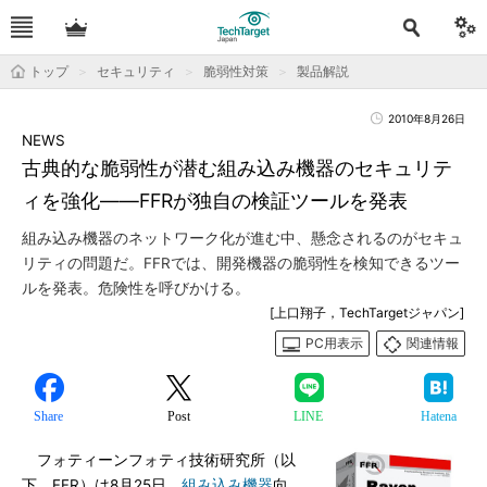
トップ
セキュリティ
脆弱性対策
製品解説
2010年8月26日
NEWS
古典的な脆弱性が潜む組み込み機器のセキュリテ
ィを強化――FFRが独自の検証ツールを発表
組み込み機器のネットワーク化が進む中、懸念されるのがセキュ
リティの問題だ。FFRでは、開発機器の脆弱性を検知できるツー
ルを発表。危険性を呼びかける。
[上口翔子，TechTargetジャパン]
PC用表示
関連情報
Share
Post
LINE
Hatena
フォティーンフォティ技術研究所（以
下、FFR）は8月25日、
組み込み機器
向