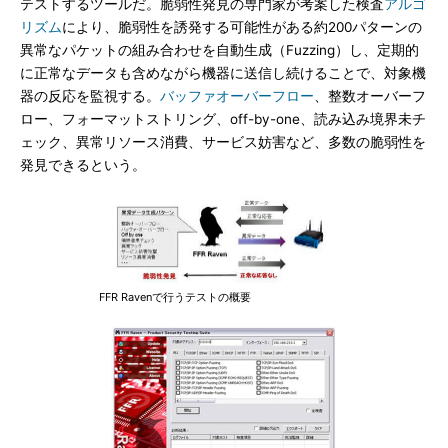
テストするツールだ。脆弱性発見の専門家が考案した検査
アルゴ
リズム
により、脆弱性を誘発する可能性がある約200パターンの
異常なパケットの組み合わせを自動生成（Fuzzing）し、定期的
に正常なデータも含めながら機器に送信し続けることで、対象機
器の反応を監視する。
バッファオーバーフロー
、整数オーバーフ
ロー、フォーマットストリング、off-by-one、読み込み境界未チ
ェック、異常リソース消費、サービス妨害など、多数の脆弱性を
発見できるという。
FFR Ravenで行うテストの概要