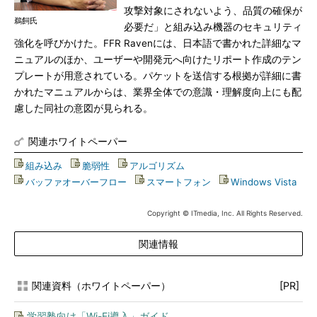
攻撃対象にされないよう、品質の確保が
鵜飼氏
必要だ」と組み込み機器のセキュリティ
強化を呼びかけた。FFR Ravenには、日本語で書かれた詳細なマ
ニュアルのほか、ユーザーや開発元へ向けたリポート作成のテン
プレートが用意されている。パケットを送信する根拠が詳細に書
かれたマニュアルからは、業界全体での意識・理解度向上にも配
慮した同社の意図が見られる。
関連ホワイトペーパー
組み込み
|
脆弱性
|
アルゴリズム
|
バッファオーバーフロー
|
スマートフォン
|
Windows Vista
Copyright © ITmedia, Inc. All Rights Reserved.
関連情報
関連資料（ホワイトペーパー）
[PR]
学習塾向け「Wi-Fi導入」ガイド