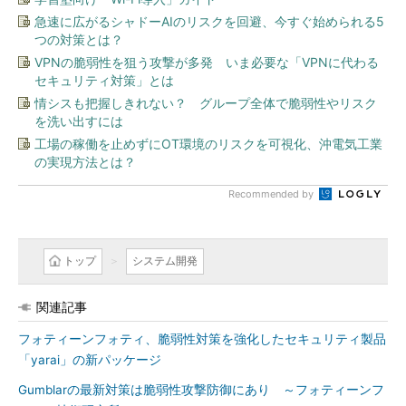
急速に広がるシャドーAIのリスクを回避、今すぐ始められる5
つの対策とは？
VPNの脆弱性を狙う攻撃が多発 いま必要な「VPNに代わる
セキュリティ対策」とは
情シスも把握しきれない？ グループ全体で脆弱性やリスク
を洗い出すには
工場の稼働を止めずにOT環境のリスクを可視化、沖電気工業
の実現方法とは？
Recommended by
トップ
システム開発
関連記事
フォティーンフォティ、脆弱性対策を強化したセキュリティ製品
「yarai」の新パッケージ
Gumblarの最新対策は脆弱性攻撃防御にあり ～フォティーンフ