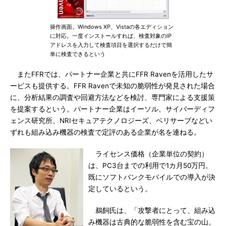
操作画面。Windows XP、Vistaの各エディション
に対応。一度インストールすれば、検査対象のIP
アドレスを入力して検査項目を選択するだけで簡
単に検査できるという
またFFRでは、パートナー企業と共にFFR Ravenを活用したサ
ービスも提供する。FFR Ravenで未知の脆弱性が発見された場合
に、分析結果の調査や回避方法などを検討、専門家による支援策
を提案するという。パートナー企業はイーソル、サイバーディフ
ェンス研究所、NRIセキュアテクノロジーズ、ベリサーブなどい
ずれも組み込み機器の検査で定評のある企業が名を連ねる。
ライセンス価格（企業単位の契約）
は、PC3台までの利用で1カ月50万円。
既にソフトバンクモバイルでの導入が決
定しているという。
鵜飼氏は、「攻撃者にとって、組み込
み機器は古典的な脆弱性を含む宝の山。