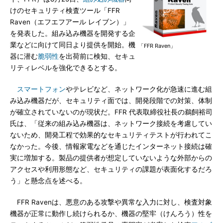
けのセキュリティ検査ツール「FFR
Raven（エフエフアール レイブン）」
を発表した。組み込み機器を開発する企
業などに向けて同日より提供を開始。機
「FFR Raven」
器に潜む
脆弱性
を出荷前に検知、セキュ
リティレベルを強化できるとする。
スマートフォン
やテレビなど、ネットワーク化が急速に進む組
み込み機器だが、セキュリティ面では、開発段階での対策、体制
が確立されていないのが現状だ。FFR 代表取締役社長の鵜飼裕司
氏は、「従来の組み込み機器は、ネットワーク接続を考慮してい
ないため、開発工程で効果的なセキュリティテストが行われてこ
なかった。今後、情報家電などを通じたインターネット接続は確
実に増加する。製品の提供者が想定していないような外部からの
アクセスや利用形態など、セキュリティの課題が表面化するだろ
う」と懸念点を述べる。
FFR Ravenは、悪意のある攻撃や異常な入力に対し、検査対象
機器が正常に動作し続けられるか、機器の堅牢（けんろう）性を