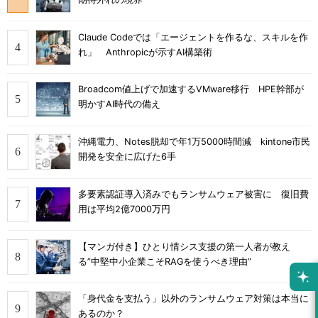
Claude Codeでは「エージェントを作るな、スキルを作
れ」 Anthropicが示すAI構築術
Broadcom値上げで加速するVMware移行 HPE幹部が
明かすAI時代の備え
沖縄電力、Notes脱却で年1万5000時間減 kintone市民
開発を安全に広げた6手
多要素認証導入済みでもランサムウェア被害に 復旧費
用は平均2億7000万円
【マンガ付き】ひとり情シス支援の第一人者が教え
る”中堅中小企業こそRAGを使うべき理由”
「身代金を支払う」以外のランサムウェア対策は本当に
あるのか？