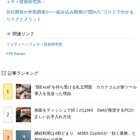
ォティ技術研究所～
自社開発か外部調達か──組み込み開発の“隠れた”コストで分かる
リスクとメリット
関連リンク
フォティーンフォティ技術研究所
FFR Raven
記事ランキング
“脱Excel”を待ち受ける乱立問題 カカクコムが新ツール
導入を見送った理由
画面をティッシュで拭くのはNG Dellが推奨するPCの
正しいお手入れ方法
継続利用は4割どまり M365 Copilotが「効く業務」と
期待外れの境界