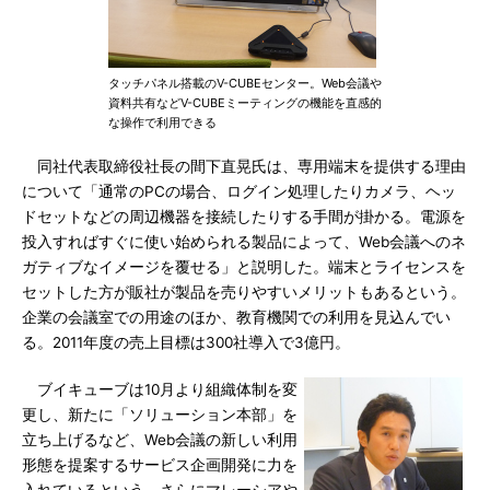
タッチパネル搭載のV-CUBEセンター。Web会議や
資料共有などV-CUBEミーティングの機能を直感的
な操作で利用できる
同社代表取締役社長の間下直晃氏は、専用端末を提供する理由
について「通常のPCの場合、ログイン処理したりカメラ、ヘッ
ドセットなどの周辺機器を接続したりする手間が掛かる。電源を
投入すればすぐに使い始められる製品によって、Web会議へのネ
ガティブなイメージを覆せる」と説明した。端末とライセンスを
セットした方が販社が製品を売りやすいメリットもあるという。
企業の会議室での用途のほか、教育機関での利用を見込んでい
る。2011年度の売上目標は300社導入で3億円。
ブイキューブは10月より組織体制を変
更し、新たに「ソリューション本部」を
立ち上げるなど、Web会議の新しい利用
形態を提案するサービス企画開発に力を