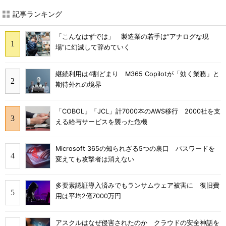
記事ランキング
「こんなはずでは」 製造業の若手は“アナログな現
場”に幻滅して辞めていく
継続利用は4割どまり M365 Copilotが「効く業務」と
期待外れの境界
「COBOL」「JCL」計7000本のAWS移行 2000社を支
える給与サービスを襲った危機
Microsoft 365の知られざる5つの裏口 パスワードを
変えても攻撃者は消えない
多要素認証導入済みでもランサムウェア被害に 復旧費
用は平均2億7000万円
アスクルはなぜ侵害されたのか クラウドの安全神話を