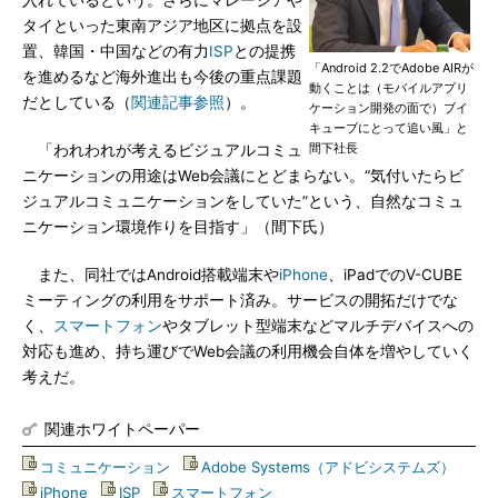
入れているという。さらにマレーシアや
タイといった東南アジア地区に拠点を設
置、韓国・中国などの有力
ISP
との提携
「Android 2.2でAdobe AIRが
を進めるなど海外進出も今後の重点課題
動くことは（モバイルアプリ
だとしている（
関連記事参照
）。
ケーション開発の面で）ブイ
キューブにとって追い風」と
間下社長
「われわれが考えるビジュアルコミュ
ニケーションの用途はWeb会議にとどまらない。“気付いたらビ
ジュアルコミュニケーションをしていた”という、自然なコミュ
ニケーション環境作りを目指す」（間下氏）
また、同社ではAndroid搭載端末や
iPhone
、iPadでのV-CUBE
ミーティングの利用をサポート済み。サービスの開拓だけでな
く、
スマートフォン
やタブレット型端末などマルチデバイスへの
対応も進め、持ち運びでWeb会議の利用機会自体を増やしていく
考えだ。
関連ホワイトペーパー
コミュニケーション
|
Adobe Systems（アドビシステムズ）
|
iPhone
|
ISP
|
スマートフォン