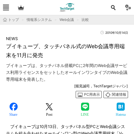
トップ
情報系システム
Web会議
比較
2010年10月14日
NEWS
ブイキューブ、タッチパネル式のWeb会議専用端
末を11月に発売
ブイキューブは、タッチパネル搭載PCに2年間のWeb会議サービ
ス利用ライセンスをセットしたオールインワンタイプのWeb会議
専用端末を発表した。
[堀見誠司，TechTargetジャパン]
PC用表示
関連情報
Share
Post
LINE
Hatena
ブイキューブは10月13日、タッチパネル型PCとWeb会議シス
テムを組み合わせたオールインワン型のWeb会議専用端末「V-