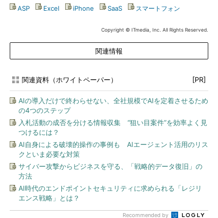
ASP
|
Excel
|
iPhone
|
SaaS
|
スマートフォン
Copyright © ITmedia, Inc. All Rights Reserved.
関連情報
関連資料（ホワイトペーパー）
[PR]
AIの導入だけで終わらせない、全社規模でAIを定着させるため
の4つのステップ
入札活動の成否を分ける情報収集 “狙い目案件”を効率よく見
つけるには？
AI自身による破壊的操作の事例も AIエージェント活用のリス
クといま必要な対策
サイバー攻撃からビジネスを守る、「戦略的データ復旧」の
方法
AI時代のエンドポイントセキュリティに求められる「レジリ
エンス戦略」とは？
Recommended by