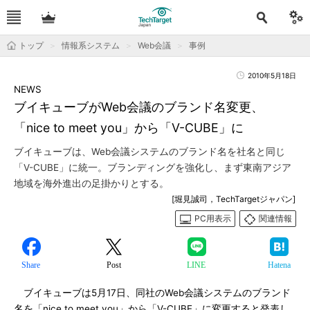
トップ
情報系システム
Web会議
事例
2010年5月18日
NEWS
ブイキューブがWeb会議のブランド名変更、
「nice to meet you」から「V-CUBE」に
ブイキューブは、Web会議システムのブランド名を社名と同じ
「V-CUBE」に統一。ブランディングを強化し、まず東南アジア
地域を海外進出の足掛かりとする。
[堀見誠司，TechTargetジャパン]
PC用表示
関連情報
Share
Post
LINE
Hatena
ブイキューブは5月17日、同社のWeb会議システムのブランド
名を「nice to meet you」から「V-CUBE」に変更すると発表し