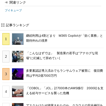
関連リンク
ブイキューブ
記事ランキング
継続利用は4割どまり M365 Copilotが「効く業務」と
期待外れの境界
「こんなはずでは」 製造業の若手は“アナログな現
場”に幻滅して辞めていく
多要素認証導入済みでもランサムウェア被害に 復旧費
用は平均2億7000万円
「COBOL」「JCL」計7000本のAWS移行 2000社を支
える給与サービスを襲った危機
アスクルはなぜ侵害されたのか クラウドの安全神話を