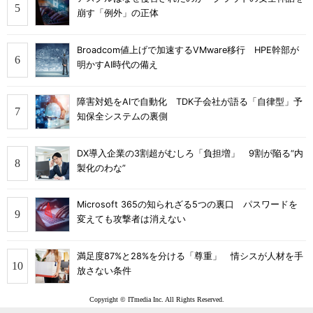
崩す「例外」の正体
Broadcom値上げで加速するVMware移行 HPE幹部が
明かすAI時代の備え
障害対処をAIで自動化 TDK子会社が語る「自律型」予
知保全システムの裏側
DX導入企業の3割超がむしろ「負担増」 9割が陥る“内
製化のわな”
Microsoft 365の知られざる5つの裏口 パスワードを
変えても攻撃者は消えない
満足度87%と28%を分ける「尊重」 情シスが人材を手
放さない条件
Copyright © ITmedia Inc. All Rights Reserved.