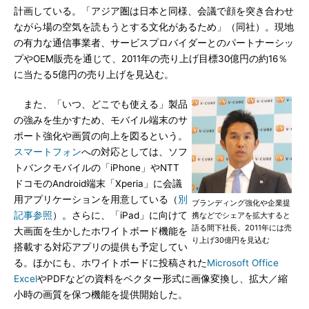
計画している。「アジア圏は日本と同様、会議で顔を突き合わせ
ながら場の空気を読もうとする文化があるため」（同社）。現地
の有力な通信事業者、サービスプロバイダーとのパートナーシッ
プやOEM販売を通じて、2011年の売り上げ目標30億円の約16％
に当たる5億円の売り上げを見込む。
また、「いつ、どこでも使える」製品
の強みを生かすため、モバイル端末のサ
ポート強化や画質の向上を図るという。
スマートフォン
への対応としては、ソフ
トバンクモバイルの「iPhone」やNTT
ドコモのAndroid端末「Xperia」に会議
用アプリケーションを用意している（
別
ブランディング強化や企業提
記事参照
）。さらに、「iPad」に向けて
携などでシェアを拡大すると
語る間下社長。2011年には売
大画面を生かしたホワイトボード機能を
り上げ30億円を見込む
搭載する対応アプリの提供も予定してい
る。ほかにも、ホワイトボードに投稿された
Microsoft Office
Excel
やPDFなどの資料をベクター形式に画像変換し、拡大／縮
小時の画質を保つ機能を提供開始した。