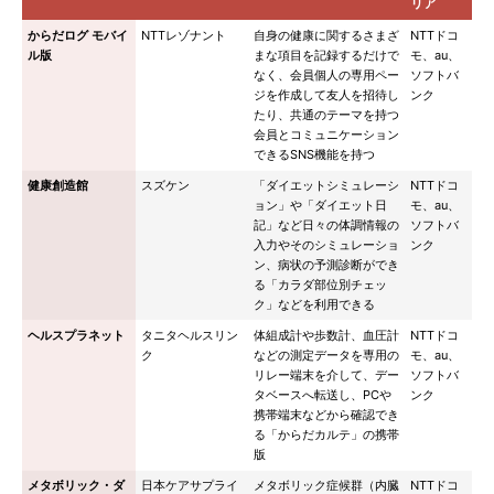
リア
からだログ モバイ
NTTレゾナント
自身の健康に関するさまざ
NTTドコ
ル版
まな項目を記録するだけで
モ、au、
なく、会員個人の専用ペー
ソフトバ
ジを作成して友人を招待し
ンク
たり、共通のテーマを持つ
会員とコミュニケーション
できるSNS機能を持つ
健康創造館
スズケン
「ダイエットシミュレーシ
NTTドコ
ョン」や「ダイエット日
モ、au、
記」など日々の体調情報の
ソフトバ
入力やそのシミュレーショ
ンク
ン、病状の予測診断ができ
る「カラダ部位別チェッ
ク」などを利用できる
ヘルスプラネット
タニタヘルスリン
体組成計や歩数計、血圧計
NTTドコ
ク
などの測定データを専用の
モ、au、
リレー端末を介して、デー
ソフトバ
タベースへ転送し、PCや
ンク
携帯端末などから確認でき
る「からだカルテ」の携帯
版
メタボリック・ダ
日本ケアサプライ
メタボリック症候群（内臓
NTTドコ