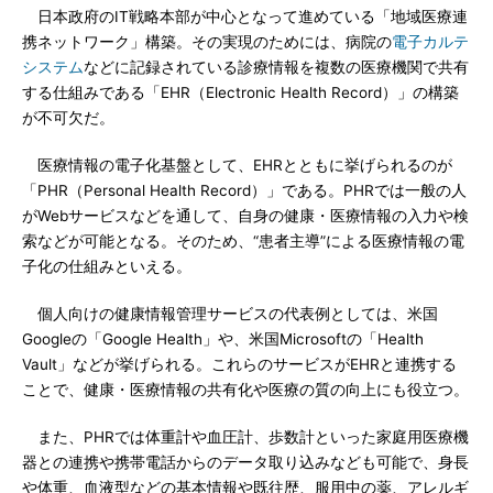
日本政府のIT戦略本部が中心となって進めている「地域医療連
携ネットワーク」構築。その実現のためには、病院の
電子カルテ
システム
などに記録されている診療情報を複数の医療機関で共有
する仕組みである「EHR（Electronic Health Record）」の構築
が不可欠だ。
医療情報の電子化基盤として、EHRとともに挙げられるのが
「PHR（Personal Health Record）」である。PHRでは一般の人
がWebサービスなどを通して、自身の健康・医療情報の入力や検
索などが可能となる。そのため、“患者主導”による医療情報の電
子化の仕組みといえる。
個人向けの健康情報管理サービスの代表例としては、米国
Googleの「Google Health」や、米国Microsoftの「Health
Vault」などが挙げられる。これらのサービスがEHRと連携する
ことで、健康・医療情報の共有化や医療の質の向上にも役立つ。
また、PHRでは体重計や血圧計、歩数計といった家庭用医療機
器との連携や携帯電話からのデータ取り込みなども可能で、身長
や体重、血液型などの基本情報や既往歴、服用中の薬、アレルギ