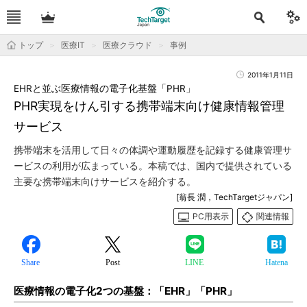
トップ
医療IT
医療クラウド
事例
2011年1月11日
EHRと並ぶ医療情報の電子化基盤「PHR」
PHR実現をけん引する携帯端末向け健康情報管理
サービス
携帯端末を活用して日々の体調や運動履歴を記録する健康管理サ
ービスの利用が広まっている。本稿では、国内で提供されている
主要な携帯端末向けサービスを紹介する。
[翁長 潤，TechTargetジャパン]
PC用表示
関連情報
Share
Post
LINE
Hatena
医療情報の電子化2つの基盤：「EHR」「PHR」