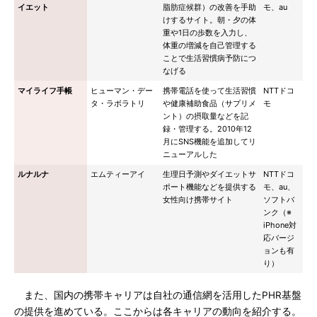
イエット
脂肪症候群）の改善を手助
モ、au
けするサイト。朝・夕の体
重や1日の歩数を入力し、
体重の増減を自己管理する
ことで生活習慣病予防につ
なげる
マイライフ手帳
ヒューマン・デー
携帯電話を使って生活習慣
NTTドコ
タ・ラボラトリ
や健康補助食品（サプリメ
モ
ント）の摂取量などを記
録・管理する。2010年12
月にSNS機能を追加してリ
ニューアルした
ルナルナ
エムティーアイ
生理日予測やダイエットサ
NTTドコ
ポート機能などを提供する
モ、au、
女性向け携帯サイト
ソフトバ
ンク（※
iPhone対
応バージ
ョンも有
り）
また、国内の携帯キャリアは自社の通信網を活用したPHR基盤
の提供を進めている。ここからは各キャリアの動向を紹介する。