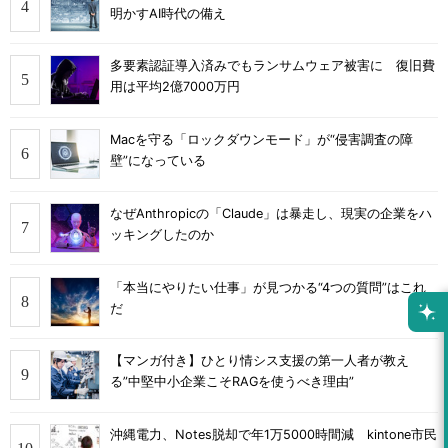
明かすAI時代の備え
多要素認証導入済みでもランサムウェア被害に 復旧費
用は平均2億7000万円
Macを守る「ロックダウンモード」が“侵害調査の障
壁”になっている
なぜAnthropicの「Claude」は暴走し、現実の企業をハ
ッキングしたのか
「本当にやりたい仕事」が見つかる“4つの質問”はこれ
だ
【マンガ付き】ひとり情シス支援の第一人者が教え
る”中堅中小企業こそRAGを使うべき理由”
沖縄電力、Notes脱却で年1万5000時間減 kintone市民