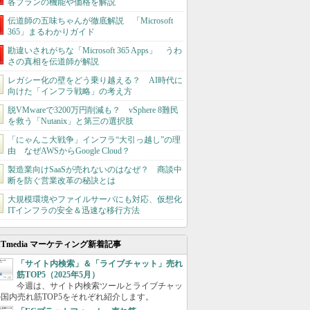
各プランの機能や価格を解説
伝道師の五味ちゃんが徹底解説 「Microsoft
365」まるわかりガイド
勘違いされがちな「Microsoft 365 Apps」 うわ
さの真相を伝道師が解説
レガシー化の壁をどう乗り越える？ AI時代に
向けた「インフラ戦略」の考え方
脱VMwareで3200万円削減も？ vSphere 8難民
を救う「Nutanix」と第三の選択肢
「にゃんこ大戦争」インフラ“大引っ越し”の理
由 なぜAWSからGoogle Cloud？
製造業向けSaaSが売れないのはなぜ？ 商談中
断を防ぐ営業改革の秘訣とは
大規模環境やファイルサーバにも対応、仮想化
ITインフラの安全＆迅速な移行方法
ITmedia マーケティング新着記事
「サイト内検索」＆「ライブチャット」売れ
筋TOP5（2025年5月）
今週は、サイト内検索ツールとライブチャッ
国内売れ筋TOP5をそれぞれ紹介します。