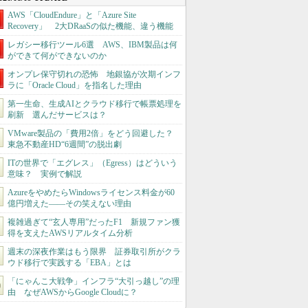
AWS「CloudEndure」と「Azure Site
Recovery」 2大DRaaSの似た機能、違う機能
レガシー移行ツール6選 AWS、IBM製品は何
ができて何ができないのか
オンプレ保守切れの恐怖 地銀協が次期インフ
ラに「Oracle Cloud」を指名した理由
第一生命、生成AIとクラウド移行で帳票処理を
刷新 選んだサービスは？
VMware製品の「費用2倍」をどう回避した？
東急不動産HD“6週間”の脱出劇
ITの世界で「エグレス」（Egress）はどういう
意味？ 実例で解説
AzureをやめたらWindowsライセンス料金が60
億円増えた――その笑えない理由
複雑過ぎて“玄人専用”だったF1 新規ファン獲
得を支えたAWSリアルタイム分析
週末の深夜作業はもう限界 証券取引所がクラ
ウド移行で実践する「EBA」とは
「にゃんこ大戦争」インフラ“大引っ越し”の理
由 なぜAWSからGoogle Cloudに？