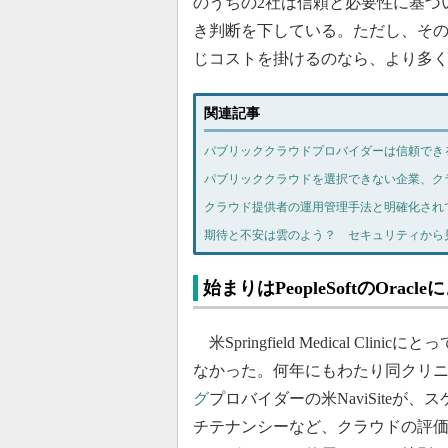
のうちの2社は信頼と必要性に基づ
き判断を下している。ただし、その
じコストを掛けるのなら、より多
関連記事
パブリッククラウドプロバイダーは信頼でき
パブリッククラウドを選択できない企業、ク
クラウド提供者の運用管理手法と明確化され
期待と不安は雲のよう？ セキュリティから
始まりはPeopleSoftのOrac
米Springfield Medical 
なかった。何年にもわたり同クリ
グ
プロバイダーの米NaviSiteが
チテナンシーなど、クラウドの評