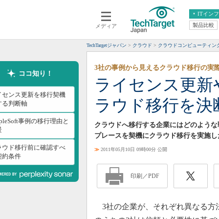
ITイン
製品比較
メディア
クラウド
エンタープライズ
ERP
仮想化
TechTargetジャパン
クラウド
クラウドコンピューティン
データ分析
サーバ＆ストレージ
3社の事例から見えるクラウド移行の実
CX
スマートモバイル
ココ知り！
ライセンス更新
情報系システム
ネットワーク
イセンス更新を移行契機
ラウド移行を決
システム運用管理
する判断軸
opleSoft事例の移行理由と
クラウドへ移行する企業にはどのような
景
プレースを契機にクラウド移行を実施し
ラウド移行前に確認すべ
≫
2011年05月10日 09時00分 公開
契約条件
印刷／PDF
3社の企業が、それぞれ異なる方