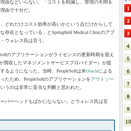
な理由などいらない。「コストを削減し、管理の手間を
た理由で十分だ。
、どれだけコスト効率が高いかという点だけからして
ている」とSpringfield Medical Clinicのアプ
ド・ウォレス氏は言う。
leSoftのアプリケーションがライセンスの更新時期を迎え
viSiteが買収したマネジメントサービスプロバイダー）が提
ようになった。当時、PeopleSoftは米
Oracle
による
ため、PeopleSoftのアプリケーションを
アウトソー
というのは非常に妥当な判断と思われた。
オーバーヘッドもばかにならない」とウォレス氏は言