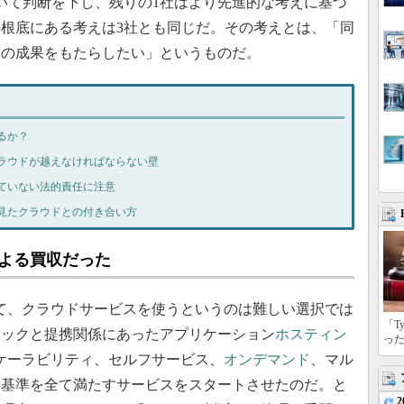
いて判断を下し、残りの1社はより先進的な考えに基づ
根底にある考えは3社とも同じだ。その考えとは、「同
くの成果をもたらしたい」というものだ。
るか？
ラウドが越えなければならない壁
ていない法的責任に注意
見たクラウドとの付き合い方
leによる買収だった
Clinicにとって、クラウドサービスを使うというのは難しい選択では
「T
ニックと提携関係にあったアプリケーション
ホスティン
っ
、スケーラビリティ、セルフサービス、
オンデマンド
、マル
価基準を全て満たすサービスをスタートさせたのだ。と
2