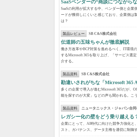
SaaSベンダーの“商談につなが
SaaSの利用が拡大する中、ベンダー側と企
ードが獲得しにくいと感じており、企業側は
は？
製品レビュー
SB C&S株式会社
伝道師の五味ちゃんが徹底解説 「Mic
働き方改革やBCP対策を進めるべく、IT環
するMicrosoft 365を取り上げ、「サ
介する。
製品資料
SB C&S株式会社
勘違いされがちな「Microsoft 3
多くの企業で導入が進むMicrosoft 365だ
能を探すのが大変」などの声も聞かれる。こうしたよ
製品資料
ニュータニックス・ジャパン合同
レガシー化の壁をどう乗り越える
企業にとって、AI時代に向けた競争力強化と
スト、ガバナンス、データ主権を適切に制御