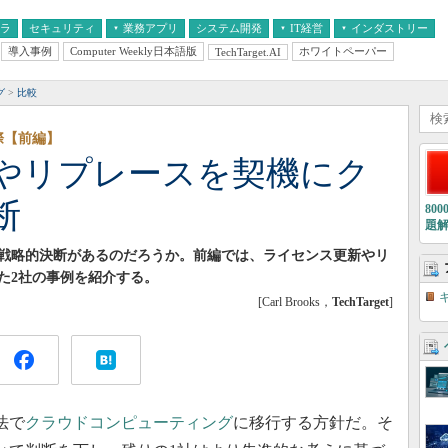
フラ
セキュリティ
業務アプリ
システム開発
IT経営
インダストリー
導入事例
Computer Weekly日本語版
ホワイトペーパー
TechTarget.AI
AI
経営とIT
医療IT
中堅・中小企業とIT
教育IT
グ
比較
際【前編】
やリプレースを契機にク
断
80
題
戦略的決断があるのだろうか。前編では、ライセンス更新やリ
た2社の事例を紹介する。
[Carl Brooks，
TechTarget
]
法で
クラウドコンピューティング
に移行する方針だ。そ