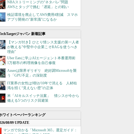
NBAストリーミングの“ネタバレ”問題
AWSとタッグで挑む「遅延」との戦い
検証環境を廃止してAWS費用4割減 スマホ
アプリ開発の"新常識"になるか
TechTargetジャパン 新着記事
【マンガ付き】ひとり情シス支援の第一人者
が教える”中堅中小企業こそRAGを使うべき
理由”
Uber Eatsに学ぶAIエージェント本番運用術
1万都市の料理画像を自己修復
Azureは限界ギリギリ 絶好調Microsoftを襲
う「GPU不足」の深刻度
IT業界の女性は9割が10年で消える 人材枯
渇を招く“見えない壁”の正体
米「AIキルスイッチ法案」 情シスが今から
備える5つのリスク回避策
ホワイトペーパーランキング
026/08/09 UPDATE
マンガで分かる「Microsoft 365」選定ガイド：