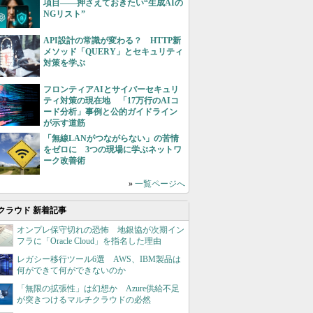
項目――押さえておきたい“生成AIの
NGリスト”
API設計の常識が変わる？ HTTP新
メソッド「QUERY」とセキュリティ
対策を学ぶ
フロンティアAIとサイバーセキュリ
ティ対策の現在地 「17万行のAIコ
ード分析」事例と公的ガイドライン
が示す道筋
「無線LANがつながらない」の苦情
をゼロに 3つの現場に学ぶネットワ
ーク改善術
»
一覧ページへ
クラウド 新着記事
オンプレ保守切れの恐怖 地銀協が次期イン
フラに「Oracle Cloud」を指名した理由
レガシー移行ツール6選 AWS、IBM製品は
何ができて何ができないのか
「無限の拡張性」は幻想か Azure供給不足
が突きつけるマルチクラウドの必然