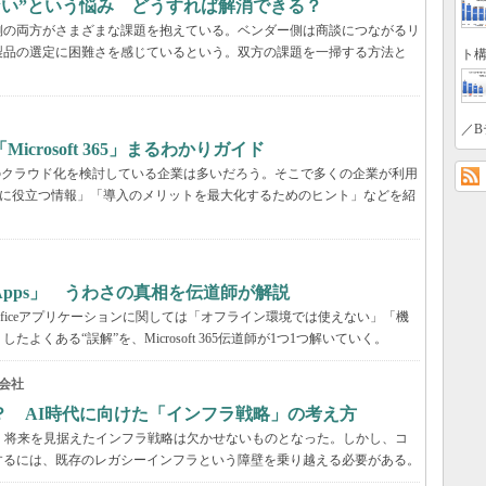
らない”という悩み どうすれば解消できる？
業側の両方がさまざまな課題を抱えている。ベンダー側は商談につながるリ
製品の選定に困難さを感じているという。双方の課題を一掃する方法と
ト構
／B
rosoft 365」まるわかりガイド
境のクラウド化を検討している企業は多いだろう。そこで多くの企業が利用
ービス選定に役立つ情報」「導入のメリットを最大化するためのヒント」などを紹
65 Apps」 うわさの真相を伝道師が解説
が、Officeアプリケーションに関しては「オフライン環境では使えない」「機
くある“誤解”を、Microsoft 365伝道師が1つ1つ解いていく。
会社
？ AI時代に向けた「インフラ戦略」の考え方
、将来を見据えたインフラ戦略は欠かせないものとなった。しかし、コ
するには、既存のレガシーインフラという障壁を乗り越える必要がある。