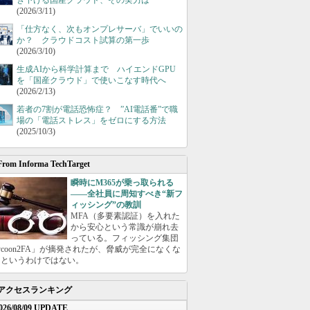
き下げる国産クラウド、その実力は
(2026/3/11)
「仕方なく、次もオンプレサーバ」でいいの
か？ クラウドコスト試算の第一歩
(2026/3/10)
生成AIから科学計算まで ハイエンドGPU
を「国産クラウド」で使いこなす時代へ
(2026/2/13)
若者の7割が電話恐怖症？ ”AI電話番”で職
場の「電話ストレス」をゼロにする方法
(2025/10/3)
From Informa TechTarget
瞬時にM365が乗っ取られる
――全社員に周知すべき“新フ
ィッシング”の教訓
MFA（多要素認証）を入れた
から安心という常識が崩れ去
っている。フィッシング集団
ycoon2FA」が摘発されたが、脅威が完全になくな
たというわけではない。
アクセスランキング
026/08/09 UPDATE