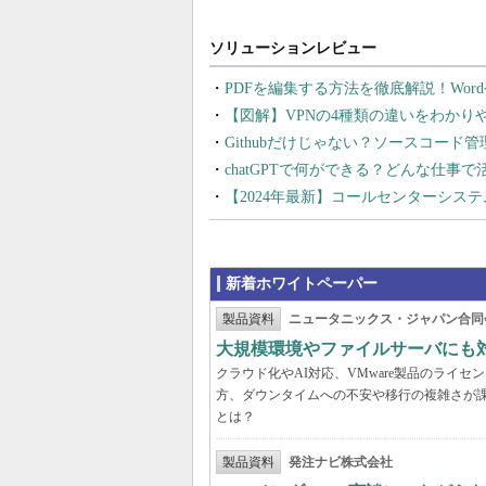
PDFを編集する方法を徹底解説！Wor
【図解】VPNの4種類の違いをわか
Githubだけじゃない？ソースコード
chatGPTで何ができる？どんな仕事
【2024年最新】コールセンターシス
新着ホワイトペーパー
製品資料
ニュータニックス・ジャパン合同
大規模環境やファイルサーバにも
クラウド化やAI対応、VMware製品のライ
方、ダウンタイムへの不安や移行の複雑さが
とは？
製品資料
発注ナビ株式会社