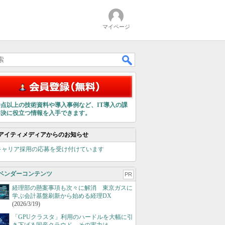
マイページ
00点以上の技術資料や導入事例など、IT導入の課
解決に役立つ情報を入手できます。
アイティメディアからのお知らせ
キャリア採用の応募を受け付けています
ベンダーコンテンツ
PR
経理部の懸案事項も次々に解消 東京ガスに
学ぶ会計基盤刷新から始める経理DX
(2026/3/19)
「GPUクラスタ」利用のハードルを大幅に引