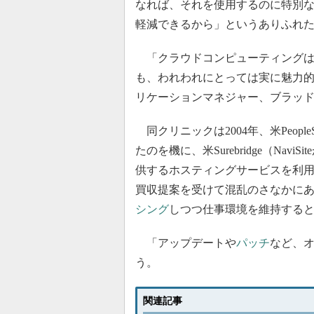
なれば、それを使用するのに特別
軽減できるから」というありふれ
「クラウドコンピューティングは
も、われわれにとっては実に魅力的な存在となっ
リケーションマネジャー、ブラッ
同クリニックは2004年、米Peop
たのを機に、米Surebridge（Na
供するホスティングサービスを利用する
買収提案を受けて混乱のさなかにあった
シング
しつつ仕事環境を維持する
「アップデートや
パッチ
など、
う。
関連記事