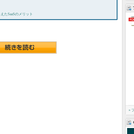
たSaaSのメリット
»