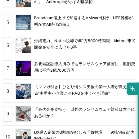
れ」 Anthropicが示すAI構築術
Broadcom値上げで加速するVMware移行 HPE幹部が
明かすAI時代の備え
沖縄電力、Notes脱却で年1万5000時間減 kintone市民
開発を安全に広げた6手
多要素認証導入済みでもランサムウェア被害に 復旧費
用は平均2億7000万円
【マンガ付き】ひとり情シス支援の第一人者が教え
る”中堅中小企業こそRAGを使うべき理由”
「身代金を支払う」以外のランサムウェア対策は本当に
あるのか？
DX導入企業の3割超がむしろ「負担増」 9割が陥る“内
製化のわな”