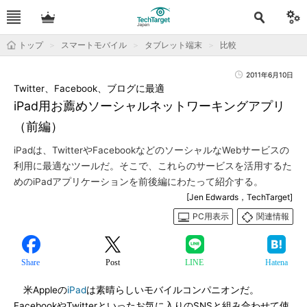
トップ
スマートモバイル
タブレット端末
比較
2011年6月10日
Twitter、Facebook、ブログに最適
iPad用お薦めソーシャルネットワーキングアプリ
（前編）
iPadは、TwitterやFacebookなどのソーシャルなWebサービスの
利用に最適なツールだ。そこで、これらのサービスを活用するた
めのiPadアプリケーションを前後編にわたって紹介する。
[Jen Edwards，TechTarget]
PC用表示
関連情報
Share
Post
LINE
Hatena
米Appleの
iPad
は素晴らしいモバイルコンパニオンだ。
FacebookやTwitterといったお気に入りのSNSと組み合わせて使