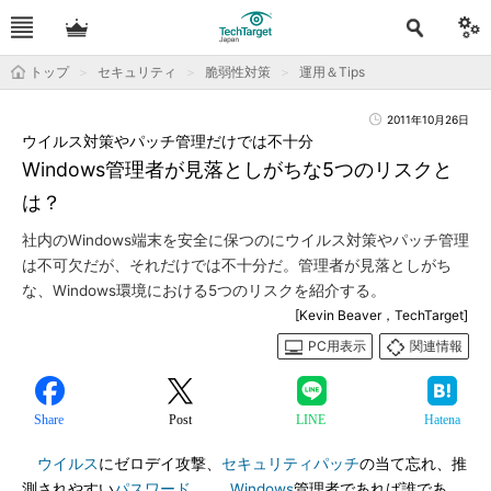
トップ
セキュリティ
脆弱性対策
運用＆Tips
2011年10月26日
ウイルス対策やパッチ管理だけでは不十分
Windows管理者が見落としがちな5つのリスクと
は？
社内のWindows端末を安全に保つのにウイルス対策やパッチ管理
は不可欠だが、それだけでは不十分だ。管理者が見落としがち
な、Windows環境における5つのリスクを紹介する。
[Kevin Beaver，TechTarget]
PC用表示
関連情報
Share
Post
LINE
Hatena
ウイルス
にゼロデイ攻撃、
セキュリティパッチ
の当て忘れ、推
測されやすい
パスワード
……。
Windows
管理者であれば誰であ