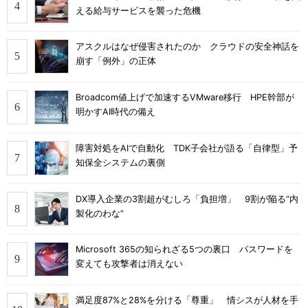
える給与サービスを襲った危機
アスクルはなぜ侵害されたのか クラウドの安全神話を
崩す「例外」の正体
Broadcom値上げで加速するVMware移行 HPE幹部が
明かすAI時代の備え
障害対処をAIで自動化 TDK子会社が語る「自律型」予
知保全システムの裏側
DX導入企業の3割超がむしろ「負担増」 9割が陥る“内
製化のわな”
Microsoft 365の知られざる5つの裏口 パスワードを
変えても攻撃者は消えない
満足度87%と28%を分ける「尊重」 情シスが人材を手