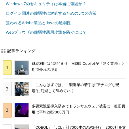
Windows 7のセキュリティは本当に強固か？
ログイン関連の脆弱性に対処するための5つの方策
狙われるAdobe製品とJavaの脆弱性
Webブラウザの脆弱性悪用攻撃を防ぐには？
記事ランキング
継続利用は4割どまり M365 Copilotが「効く業務」と
期待外れの境界
「こんなはずでは」 製造業の若手は“アナログな現
場”に幻滅して辞めていく
多要素認証導入済みでもランサムウェア被害に 復旧費
用は平均2億7000万円
「COBOL」「JCL」計7000本のAWS移行 2000社を支