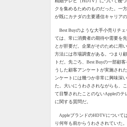
精細テレビ（HDTV）について幾
クを集めるためのものだった。一方、
が既にカナダの主要通信キャリア
Best Buyのような大手小売りチ
ては、常に消費者の期待や需要を
とが肝要だ。企業がそのために用
方法には市場調査がある。つまり
トだ。先ごろ、Best Buyの一部顧
うした顧客アンケートが実施され
ンケートには幾つか非常に興味深
た。大いにうわさされながらも、
て目撃されたことのないAppleの
に関する質問だ。
AppleブランドのHDTVについて
り何年も前からうわさされていた。だ