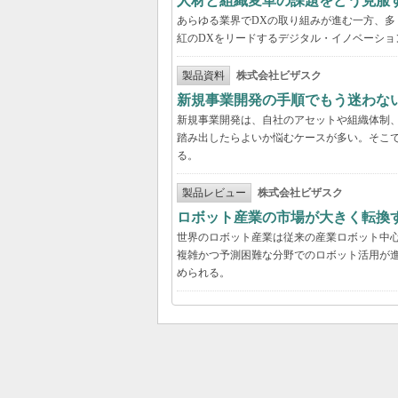
人材と組織変革の課題をどう克服
あらゆる業界でDXの取り組みが進む一方、
紅のDXをリードするデジタル・イノベーショ
製品資料
株式会社ビザスク
新規事業開発の手順でもう迷わな
新規事業開発は、自社のアセットや組織体制
踏み出したらよいか悩むケースが多い。そこで
る。
製品レビュー
株式会社ビザスク
ロボット産業の市場が大きく転換
世界のロボット産業は従来の産業ロボット中
複雑かつ予測困難な分野でのロボット活用が進
められる。