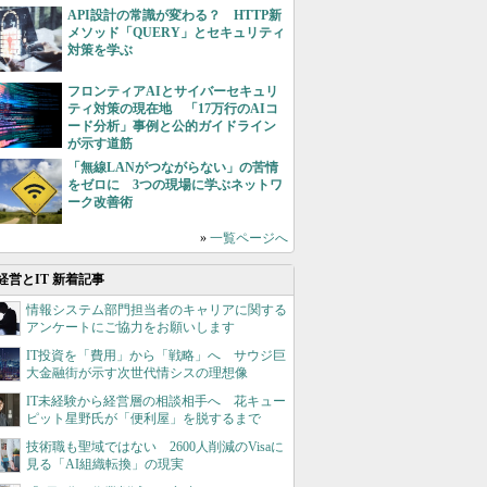
API設計の常識が変わる？ HTTP新
メソッド「QUERY」とセキュリティ
対策を学ぶ
フロンティアAIとサイバーセキュリ
ティ対策の現在地 「17万行のAIコ
ード分析」事例と公的ガイドライン
が示す道筋
「無線LANがつながらない」の苦情
をゼロに 3つの現場に学ぶネットワ
ーク改善術
»
一覧ページへ
経営とIT 新着記事
情報システム部門担当者のキャリアに関する
アンケートにご協力をお願いします
IT投資を「費用」から「戦略」へ サウジ巨
大金融街が示す次世代情シスの理想像
IT未経験から経営層の相談相手へ 花キュー
ピット星野氏が「便利屋」を脱するまで
技術職も聖域ではない 2600人削減のVisaに
見る「AI組織転換」の現実