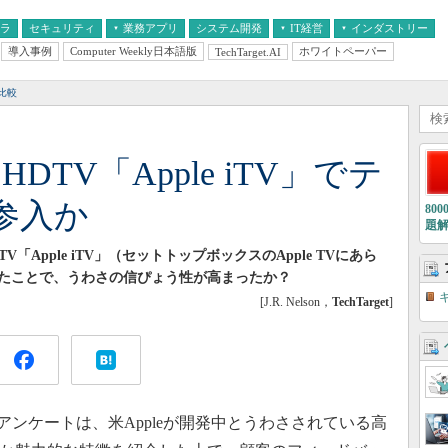
フラ
セキュリティ
業務アプリ
システム開発
IT経営
インダストリー
導入事例
Computer Weekly日本語版
ホワイトペーパー
TechTarget.AI
AI
経営とIT
医療IT
中堅・中小企業とIT
教育IT
比較
HDTV「Apple iTV」でテ
参入か
80
題
V「Apple iTV」（セットトップボックスのApple TVにあら
たことで、うわさの信ぴょう性が高まったか？
[J.R. Nelson，
TechTarget
]
客アンケートは、米Appleが開発中とうわさされている高