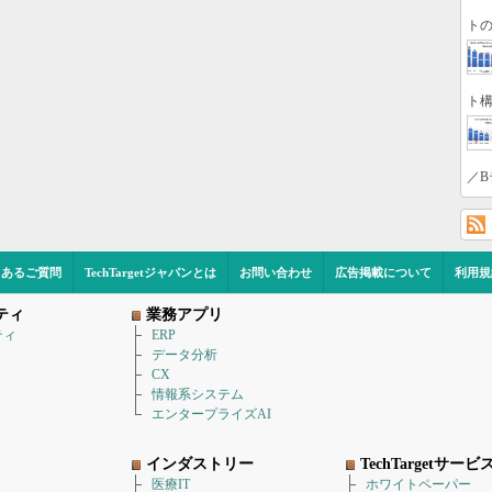
トの
ト構
／B
くあるご質問
TechTargetジャパンとは
お問い合わせ
広告掲載について
利用規
ティ
業務アプリ
ティ
ERP
データ分析
CX
情報系システム
エンタープライズAI
インダストリー
TechTargetサービ
医療IT
ホワイトペーパー