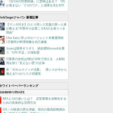
「1日1分の作業削減」に意味はある？ DX
が進まない「2つのワナ」と成果を生むKPI
TechTargetジャパン 新着記事
【マンガ付き】ひとり情シス支援の第一人者
が教える”中堅中小企業こそRAGを使うべき
理由”
Uber Eatsに学ぶAIエージェント本番運用術
1万都市の料理画像を自己修復
Azureは限界ギリギリ 絶好調Microsoftを襲
う「GPU不足」の深刻度
IT業界の女性は9割が10年で消える 人材枯
渇を招く“見えない壁”の正体
米「AIキルスイッチ法案」 情シスが今から
備える5つのリスク回避策
ホワイトペーパーランキング
026/08/09 UPDATE
RPAとAIの違いとは？ 定型業務を自動化する
ための具体的な活用方法
DX／AI投資の壁を突破、現代の最高財務責任