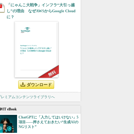
「にゃんこ大戦争」インフラ“大引っ越
し”の理由 なぜAWSからGoogle Cloud
に？
ダウンロード
 プレミアムコンテンツライブラリへ
＠IT eBook
ChatGPTに「入力してはいけない」5
項目――押さえておきたい“生成AIの
NGリスト”