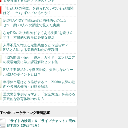
者が直面する課題と克服のヒント
「行政DXの利益」を得られていない行政機関
はどこでつまずいているのか？
約5割の企業が“脱Excel”に消極的なのはな
ぜ？ 約300人への調査で見えた実態
なぜDXの取り組みは“よくある失敗”を繰り返
す？ 本質的な改革に必要な視点
人手不足で増える定型業務をどう減らす？
RPAとAIによる業務自動化の実践例
「RPA開発・保守・運用」ガイド：エンジニア
の現場知見に学ぶ課題解決ヒント集
RPA主要製品5つを徹底比較、失敗しないツー
ル選びのポイントとは？
半導体市場はどう推移する？ 2026年以降の動
向や各国の傾向・戦略を解説
重大労災事例から学ぶ、「安全意識」を高める
実践的な教育体制の作り方
ITmedia マーケティング新着記事
「サイト内検索」＆「ライブチャット」売れ
筋TOP5（2025年5月）