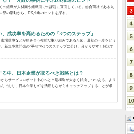
する？ 丸紅の事例に学ぶDX推進のヒント
多くの組織が人材面や組織面での課題に直面している。総合商社である丸
ン部の活動から、DX推進のヒントを探る。
い、成功率を高めるための「3つのステップ」
、市場環境などが絡み合う複雑な取り組みであるため、最初の一歩をどう
、新規事業開発の“手順”を3つのステップに分け、分かりやすく解説す
する中、日本企業が取るべき戦略とは？
心からサービスロボット中心へと市場構造が大きく転換しつつある。より
んでおり、日本企業もAIを活用しながらキャッチアップすることが求