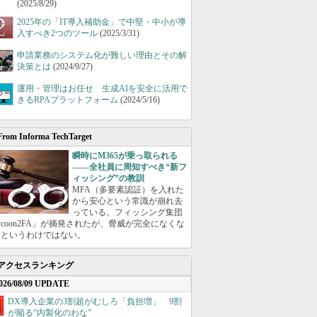
(2025/8/29)
2025年の「IT導入補助金」で中堅・中小が導
入すべき2つのツール
(2025/3/31)
申請業務のシステム化が難しい理由とその解
決策とは
(2024/9/27)
運用・管理はお任せ 生成AIを安全に活用で
きるRPAプラットフォーム
(2024/5/16)
From Informa TechTarget
瞬時にM365が乗っ取られる
――全社員に周知すべき“新フ
ィッシング”の教訓
MFA（多要素認証）を入れた
から安心という常識が崩れ去
っている。フィッシング集団
ycoon2FA」が摘発されたが、脅威が完全になくな
たというわけではない。
アクセスランキング
026/08/09 UPDATE
DX導入企業の3割超がむしろ「負担増」 9割
が陥る“内製化のわな”