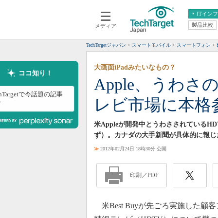
ITイン
製品比較
メディア
クラウド
エンタープライズ
ERP
仮想化
TechTargetジャパン
スマートモバイル
スマートフォン
データ分析
サーバ＆ストレージ
大画面iPadみたいなもの？
CX
スマートモバイル
ココ知り！
Apple、うわさの
情報系システム
ネットワーク
chTargetで今話題の記事
レビ市場に本格
システム運用管理
？
米Appleが開発中とうわさされているHDT
ず）。カナダの大手新聞が具体的に報じ
≫
2012年02月24日 18時30分 公開
印刷／PDF
米Best Buyが先ごろ実施した顧