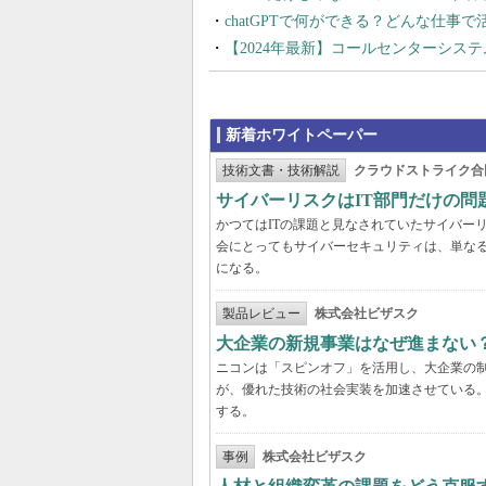
chatGPTで何ができる？どんな仕事
【2024年最新】コールセンターシス
新着ホワイトペーパー
技術文書・技術解説
クラウドストライク合
サイバーリスクはIT部門だけの
かつてはITの課題と見なされていたサイバー
会にとってもサイバーセキュリティは、単な
になる。
製品レビュー
株式会社ビザスク
大企業の新規事業はなぜ進まない
ニコンは「スピンオフ」を活用し、大企業の
が、優れた技術の社会実装を加速させている
する。
事例
株式会社ビザスク