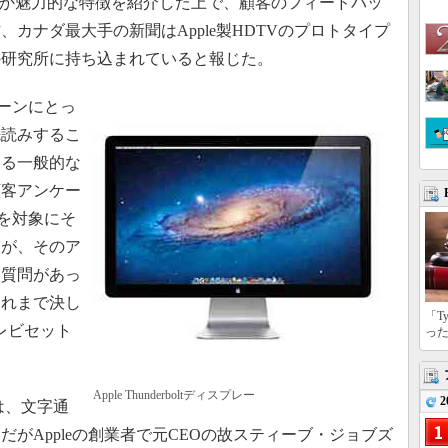
つか魅力的な特徴を紹介した上で、顧客のフィードバッ
カナダ最大手の新聞はApple製HDTVのプロトタイプ
の研究所に持ち込まれていると報じた。
ェーンにとっ
先読みするこ
いる一般的な
顧客アンケー
客を対象にそ
たが、そのア
い質問があっ
これまで決し
「T
テレビセット
っ
Apple Thunderboltディスプレー
2
は、文字通
がAppleの創業者で元CEOの故スティーブ・ジョブズ