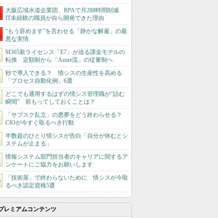
大阪広域水道企業団、RPAで月288時間削減
IT未経験の職員が自ら開発できた理由
“もう辞めます”を言わせる「静かな解雇」の最
悪な実情
M365新ライセンス「E7」が迫る課金モデルの
転換 定額制から「Azure流」の従量制へ
秒で導入できる？ 情シスの生産性を高める
「プロセス自動化例」6選
どこでも通用するはずの情シス管理職が“詰む
瞬間” 前もってしておくことは？
「サブスク乱立」の悪夢をどう終わらせる？
CIOが今すぐ取るべき行動
半数超のひとり情シスが告白「自分が休むとシ
ステムが止まる」
情報システム部門担当者のキャリアに関するア
ンケートにご協力をお願いします
「技術屋」で終わらないために 情シスが今取
るべき認定資格5選
プレミアムコンテンツ