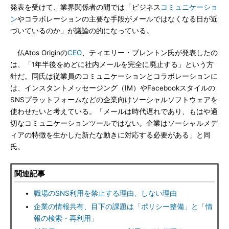
発表を受けて、業界関係者の間では「ビジネス
コミュニケーショ
ン
やコラボレーションの主要な手段がメールではなくなる日が近
づいているのか」が議論の的になっている。
仏Atos Originの
CEO
、ティエリー・ブレントン氏が発表したの
は、「1年半後をめどに社内メールを完全に廃止する」という方
針だ。同氏は従業員のコミュニケーションとコラボレーションに
は、インスタントメッセージング（IM）やFacebookスタイルの
SNSプラットフォームなどの企業向けソーシャルソフトウェアを
使わせたいと考えている。「メールは時代遅れであり、もはや適
切なコミュニケーションツールではない。企業はソーシャルメデ
ィアの特徴を生かした新たな動きに対応する必要がある」と同
氏。
関連記事
職場のSNS利用を禁止する理由、しない理由
企業の情報共有、目下の課題は「ポリシー整備」と「情
報の検索・再利用」