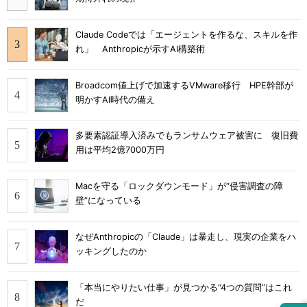
Claude Codeでは「エージェントを作るな、スキルを作
れ」 Anthropicが示すAI構築術
Broadcom値上げで加速するVMware移行 HPE幹部が
明かすAI時代の備え
多要素認証導入済みでもランサムウェア被害に 復旧費
用は平均2億7000万円
Macを守る「ロックダウンモード」が“侵害調査の障
壁”になっている
なぜAnthropicの「Claude」は暴走し、現実の企業をハ
ッキングしたのか
「本当にやりたい仕事」が見つかる“4つの質問”はこれ
だ