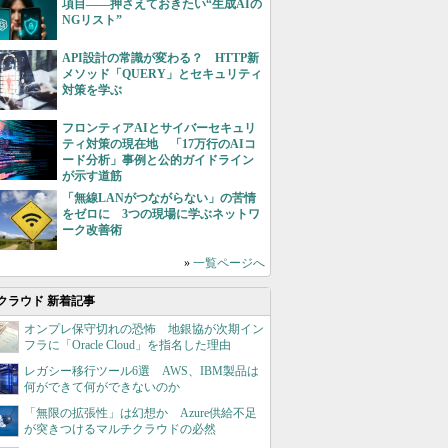
項目――押さえておきたい“生成AIの
NGリスト”
API設計の常識が変わる？ HTTP新
メソッド「QUERY」とセキュリティ
対策を学ぶ
フロンティアAIとサイバーセキュリ
ティ対策の現在地 「17万行のAIコ
ード分析」事例と公的ガイドライン
が示す道筋
「無線LANがつながらない」の苦情
をゼロに 3つの現場に学ぶネットワ
ーク改善術
»
一覧ページへ
クラウド 新着記事
オンプレ保守切れの恐怖 地銀協が次期イン
フラに「Oracle Cloud」を指名した理由
レガシー移行ツール6選 AWS、IBM製品は
何ができて何ができないのか
「無限の拡張性」は幻想か Azure供給不足
が突きつけるマルチクラウドの必然