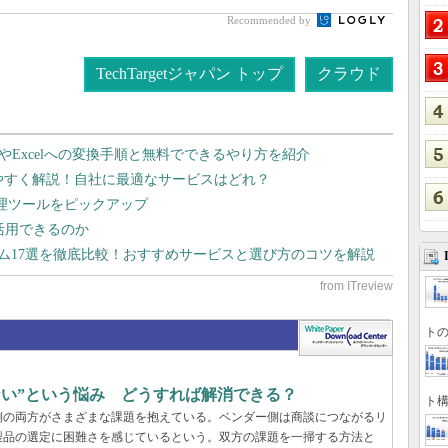
Recommended by
TechTargetジャパン トップ
クラウド
dやExcelへの変換手順と無料でできるやり方を紹介
りやすく解説！自社に最適なサービスはどれ？
管理ツールをピックアップ
で活用できるのか
テム17選を徹底比較！おすすめサービスと選び方のコツを解説
トの
らない”という悩み どうすれば解消できる？
ト構
業側の両方がさまざまな課題を抱えている。ベンダー側は商談につながるリ
製品の選定に困難さを感じているという。双方の課題を一掃する方法と