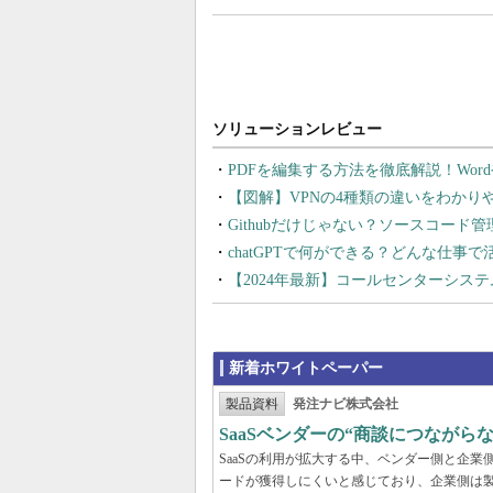
PDFを編集する方法を徹底解説！Wor
【図解】VPNの4種類の違いをわか
Githubだけじゃない？ソースコード
chatGPTで何ができる？どんな仕事
【2024年最新】コールセンターシス
新着ホワイトペーパー
製品資料
発注ナビ株式会社
SaaSベンダーの“商談につなが
SaaSの利用が拡大する中、ベンダー側と企
ードが獲得しにくいと感じており、企業側は