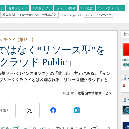
フラ
セキュリティ
業務アプリ
システム開発
IT経営
インダストリー
導入事例
Computer Weekly日本語版
ホワイトペーパー
TechTarget.AI
AI
経営とIT
医療IT
中堅・中小企業とIT
教育IT
クラウド【第12回】
ではなく“リソース型”を
ラウド Public」
80
題
徴は、仮想サーバ（インスタンス）の「貸し出し方」にある。「イン
ブリッククラウドとは区別される「リソース型クラウド」と
[加藤 章，
電通国際情報サービス
]
ル通知
築するパブリッククラウド
」ではさまざまなパブリック