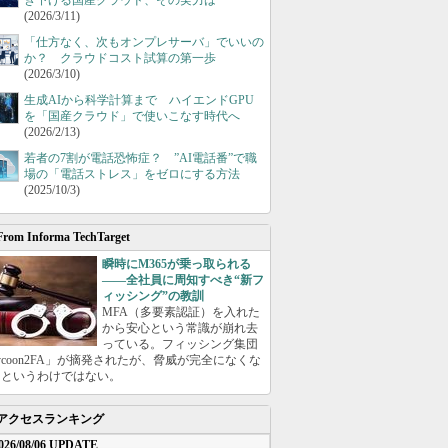
き下げる国産クラウド、その実力は
(2026/3/11)
「仕方なく、次もオンプレサーバ」でいいの
か？ クラウドコスト試算の第一歩
(2026/3/10)
生成AIから科学計算まで ハイエンドGPU
を「国産クラウド」で使いこなす時代へ
(2026/2/13)
若者の7割が電話恐怖症？ ”AI電話番”で職
場の「電話ストレス」をゼロにする方法
(2025/10/3)
From Informa TechTarget
瞬時にM365が乗っ取られる
――全社員に周知すべき“新フ
ィッシング”の教訓
MFA（多要素認証）を入れた
から安心という常識が崩れ去
っている。フィッシング集団
ycoon2FA」が摘発されたが、脅威が完全になくな
たというわけではない。
アクセスランキング
026/08/06 UPDATE