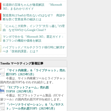
伝道師の五味ちゃんが徹底解説 「Microsoft
365」まるわかりガイド
製造業向けSaaSが売れないのはなぜ？ 商談中
断を防ぐ営業改革の秘訣とは
「にゃんこ大戦争」インフラ“大引っ越し”の理
由 なぜAWSからGoogle Cloud？
マンガで分かる「Microsoft 365」選定ガイド：
各プランの機能や価格を解説
ハイブリッド／マルチクラウド移行時に解消す
べき「技術的課題」とは？
ITmedia マーケティング新着記事
「サイト内検索」＆「ライブチャット」売れ
筋TOP5（2025年5月）
今週は、サイト内検索ツールとライブチャッ
国内売れ筋TOP5をそれぞれ紹介します。
「ECプラットフォーム」売れ筋
TOP10（2025年5月）
今週は、ECプラットフォーム製品（ECサイ
築ツール）の国内売れ筋TOP10を紹介します。
「パーソナライゼーション」＆「A／Bテス
ト」ツール売れ筋TOP5（2025年5月）