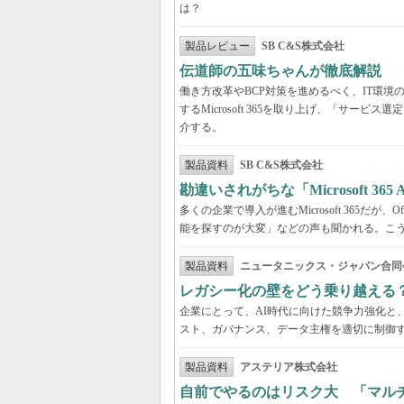
は？
製品レビュー
SB C&S株式会社
伝道師の五味ちゃんが徹底解説 「Mic
働き方改革やBCP対策を進めるべく、IT環
するMicrosoft 365を取り上げ、「サ
介する。
製品資料
SB C&S株式会社
勘違いされがちな「Microsoft 3
多くの企業で導入が進むMicrosoft 365だ
能を探すのが大変」などの声も聞かれる。こうしたよ
製品資料
ニュータニックス・ジャパン合同
レガシー化の壁をどう乗り越える
企業にとって、AI時代に向けた競争力強化と
スト、ガバナンス、データ主権を適切に制御
製品資料
アステリア株式会社
自前でやるのはリスク大 「マル