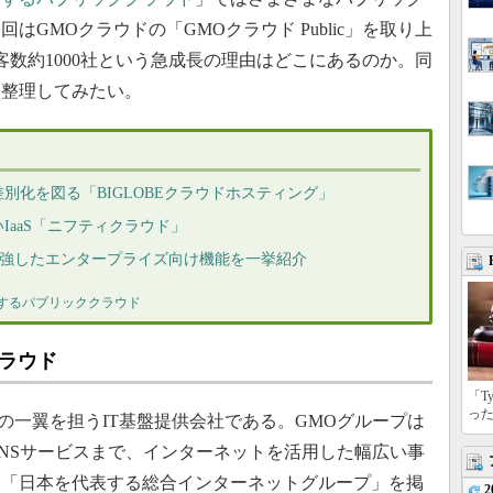
GMOクラウドの「GMOクラウド Public」を取り上
客数約1000社という急成長の理由はどこにあるのか。同
を整理してみたい。
別化を図る「BIGLOBEクラウドホスティング」
IaaS「ニフティクラウド」
2年に増強したエンタープライズ向け機能を一挙紹介
するパブリッククラウド
ラウド
「T
っ
の一翼を担うIT基盤提供会社である。GMOグループは
NSサービスまで、インターネットを活用した幅広い事
。「日本を代表する総合インターネットグループ」を掲
2