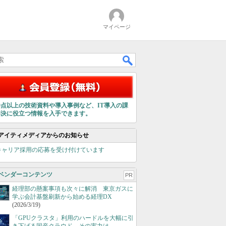
マイページ
00点以上の技術資料や導入事例など、IT導入の課
解決に役立つ情報を入手できます。
アイティメディアからのお知らせ
キャリア採用の応募を受け付けています
ベンダーコンテンツ
PR
経理部の懸案事項も次々に解消 東京ガスに
学ぶ会計基盤刷新から始める経理DX
(2026/3/19)
「GPUクラスタ」利用のハードルを大幅に引