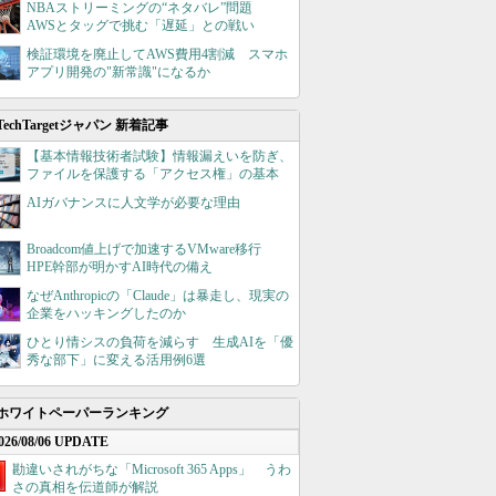
NBAストリーミングの“ネタバレ”問題
AWSとタッグで挑む「遅延」との戦い
検証環境を廃止してAWS費用4割減 スマホ
アプリ開発の"新常識"になるか
TechTargetジャパン 新着記事
【基本情報技術者試験】情報漏えいを防ぎ、
ファイルを保護する「アクセス権」の基本
AIガバナンスに人文学が必要な理由
Broadcom値上げで加速するVMware移行
HPE幹部が明かすAI時代の備え
なぜAnthropicの「Claude」は暴走し、現実の
企業をハッキングしたのか
ひとり情シスの負荷を減らす 生成AIを「優
秀な部下」に変える活用例6選
ホワイトペーパーランキング
026/08/06 UPDATE
勘違いされがちな「Microsoft 365 Apps」 うわ
さの真相を伝道師が解説