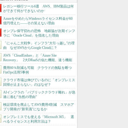
レガシー移行ツール6選 AWS、IBM製品は何
ができて何ができないのか
AzureをやめたらWindowsライセンス料金が60
億円増えた――その笑えない理由
オンプレ保守切れの恐怖 地銀協が次期インフ
ラに「Oracle Cloud」を指名した理由
「にゃんこ大戦争」インフラ“大引っ越し”の理
由 なぜAWSからGoogle Cloudに？
AWS「CloudEndure」と「Azure Site
Recovery」 2大DRaaSの似た機能、違う機能
費用60％削減も可能 クラウドの無駄を断つ
FinOps活用5事例
クラウド市場は伸びているのに「オンプレミス
回帰が止まらない」のはなぜ？
AIインフラの「パブリッククラウド離れ」が急
速に進む“当然の理由”
検証環境を廃止してAWS費用4割減 スマホア
プリ開発の"新常識"になるか
オンプレミスでも使える「Microsoft 365」 選
べるライセンスと利用方法は？