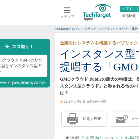
ITイン
製品比較
メディア
クラウド
エンタープライズ
ERP
仮想化
TechTargetジャパン
クラウド
パブリッククラウド
比較
データ分析
サーバ＆ストレージ
企業向けシステムを構築するパブリック
CX
スマートモバイル
ココ知り！
インスタンス型
情報系システム
ネットワーク
Oクラウド Publicのリソ
提唱する「GMOク
システム運用管理
ス型とインスタンス型の
い
GMOクラウド Publicの最大の特
スタンス型クラウド」と称される他のパ
は？
≫
2012年10月04日 08時00分 公開
印刷／PDF
メー
本連載「
企業向けシステムを構