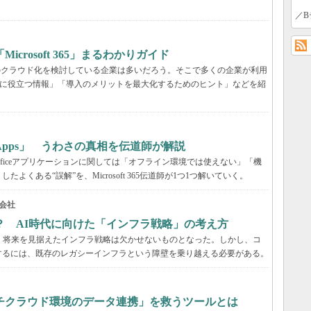
／B
rosoft 365」まるわかりガイド
境のクラウド化を検討している企業は多いだろう。そこで多くの企業が利用
ービス選定に役立つ情報」「導入のメリットを最大化するためのヒント」などを紹
65 Apps」 うわさの真相を伝道師が解説
が、Officeアプリケーションに関しては「オフライン環境では使えない」「機
くある“誤解”を、Microsoft 365伝道師が1つ1つ解いていく。
会社
？ AI時代に向けた「インフラ戦略」の考え方
、将来を見据えたインフラ戦略は欠かせないものとなった。しかし、コ
するには、既存のレガシーインフラという障壁を乗り越える必要がある。
チクラウド環境のデータ連携」を救うツールとは