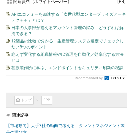
関連資料（ホワイトペーパー）
[PR]
APIエコノミーを加速する「次世代型エンタープライズアーキ
テクチャ」とは？
日本の人事部が抱えるアカウント管理の悩み どうすれば解
消できる？
12製品の比較で分かる、生産管理システム選定でチェックし
たい8つのポイント
絶えず変化する組織情報やID管理を自動化／効率化する方法
とは
荏原製作所に学ぶ、エンドポイントセキュリティ刷新の秘訣
Recommended by
トップ
ERP
関連記事
【市場動向】大手7社の動向で考える、タレントマネジメント製
品の選び方