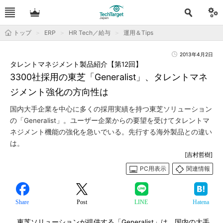
トップ
ERP
HR Tech／給与
運用＆Tips
2013年4月2日
タレントマネジメント製品紹介【第12回】
3300社採用の東芝「Generalist」、タレントマネ
ジメント強化の方向性は
国内大手企業を中心に多くの採用実績を持つ東芝ソリューション
の「Generalist」。ユーザー企業からの要望を受けてタレントマ
ネジメント機能の強化を急いでいる。先行する海外製品との違い
は。
[吉村哲樹]
PC用表示
関連情報
Share
Post
LINE
Hatena
東芝ソリューションが提供する「Generalist」は、国内の大手