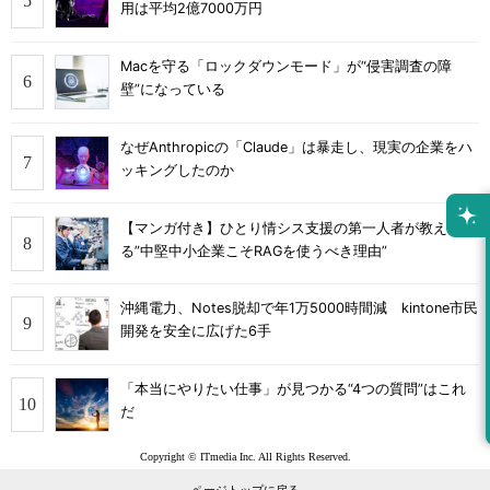
用は平均2億7000万円
Macを守る「ロックダウンモード」が“侵害調査の障
壁”になっている
なぜAnthropicの「Claude」は暴走し、現実の企業をハ
ッキングしたのか
【マンガ付き】ひとり情シス支援の第一人者が教え
る”中堅中小企業こそRAGを使うべき理由”
沖縄電力、Notes脱却で年1万5000時間減 kintone市民
開発を安全に広げた6手
「本当にやりたい仕事」が見つかる“4つの質問”はこれ
だ
Copyright © ITmedia Inc. All Rights Reserved.
ページトップに戻る