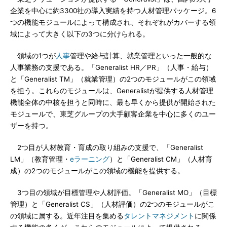
企業を中心に約3300社の導入実績を持つ人材管理パッケージ。6
つの機能モジュールによって構成され、それぞれがカバーする領
域によって大きく以下の3つに分けられる。
領域の1つが
人事
管理や給与計算、就業管理といった一般的な
人事業務の支援である。「Generalist HR／PR」（人事・給与）
と「Generalist TM」（就業管理）の2つのモジュールがこの領域
を担う。これらのモジュールは、Generalistが提供する人材管理
機能全体の中核を担うと同時に、最も早くから提供が開始された
モジュールで、東芝グループの大手顧客企業を中心に多くのユー
ザーを持つ。
2つ目が人材教育・育成の取り組みの支援で、「Generalist
LM」（教育管理・
eラーニング
）と「Generalist CM」（人材育
成）の2つのモジュールがこの領域の機能を提供する。
3つ目の領域が目標管理や人材評価。「Generalist MO」（目標
管理）と「Generalist CS」（人材評価）の2つのモジュールがこ
の領域に属する。近年注目を集める
タレントマネジメント
に関係