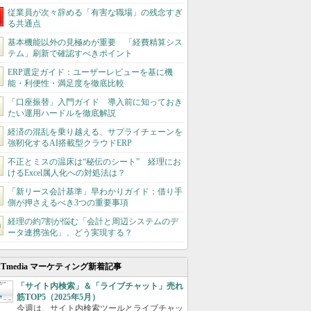
従業員が次々辞める「有害な職場」の残念すぎ
る共通点
基本機能以外の見極めが重要 「経費精算シス
テム」刷新で確認すべきポイント
ERP選定ガイド：ユーザーレビューを基に機
能・利便性・満足度を徹底比較
「口座振替」入門ガイド 導入前に知っておき
たい運用ハードルを徹底解説
経済の混乱を乗り越える、サプライチェーンを
強靭化するAI搭載型クラウドERP
不正とミスの温床は“秘伝のシート” 経理にお
けるExcel属人化への対処法は？
「新リース会計基準」早わかりガイド：借り手
側が押さえるべき3つの重要事項
経理の約7割が悩む「会計と周辺システムのデ
ータ連携強化」、どう実現する？
ITmedia マーケティング新着記事
「サイト内検索」＆「ライブチャット」売れ
筋TOP5（2025年5月）
今週は、サイト内検索ツールとライブチャッ