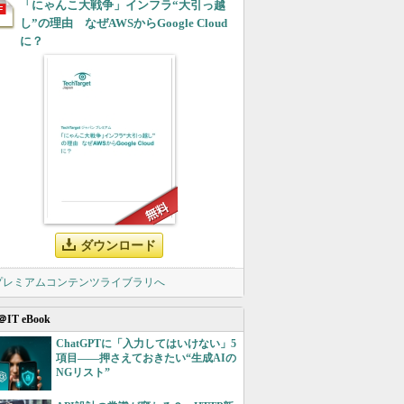
「にゃんこ大戦争」インフラ“大引っ越
し”の理由 なぜAWSからGoogle Cloud
に？
ダウンロード
 プレミアムコンテンツライブラリへ
＠IT eBook
ChatGPTに「入力してはいけない」5
項目――押さえておきたい“生成AIの
NGリスト”