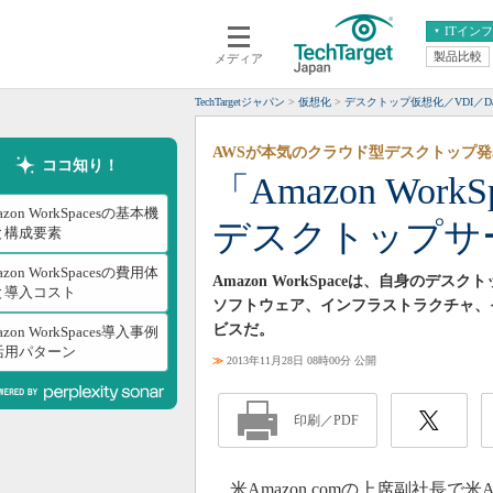
ITイン
製品比較
メディア
クラウド
エンタープライズ
ERP
仮想化
TechTargetジャパン
仮想化
デスクトップ仮想化／VDI／Da
データ分析
サーバ＆ストレージ
AWSが本気のクラウド型デスクトップ発
CX
スマートモバイル
ココ知り！
「Amazon Wor
情報系システム
ネットワーク
azon WorkSpacesの基本機
デスクトップサ
システム運用管理
と構成要素
azon WorkSpacesの費用体
Amazon WorkSpaceは、自身の
と導入コスト
ソフトウェア、インフラストラクチャ、
ビスだ。
azon WorkSpaces導入事例
活用パターン
≫
2013年11月28日 08時00分 公開
印刷／PDF
米Amazon.comの上席副社長で米Ama