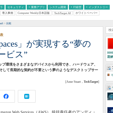
フラ
セキュリティ
業務アプリ
システム開発
IT経営
インダストリー
導入事例
Computer Weekly日本語版
ホワイトペーパー
TechTarget.AI
AI
経営とIT
医療IT
中堅・中小企業とIT
教育IT
aS
比較
表
kSpaces」が実現する“夢の
ービス”
80
題
デスクトップ環境をさまざまなデバイスから利用でき、ハードウェア、
そして長期的な契約が不要という夢のようなデスクトップサー
[Anne Stuart，
TechTarget
]
zon Web Services（AWS） 統括責任者のアンディ・