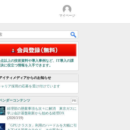
マイページ
00点以上の技術資料や導入事例など、IT導入の課
解決に役立つ情報を入手できます。
アイティメディアからのお知らせ
キャリア採用の応募を受け付けています
ベンダーコンテンツ
PR
経理部の懸案事項も次々に解消 東京ガスに
学ぶ会計基盤刷新から始める経理DX
(2026/3/19)
「GPUクラスタ」利用のハードルを大幅に引