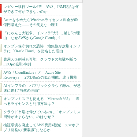
レガシー移行ツール6選 AWS、IBM製品は何
ができて何ができないのか
AzureをやめたらWindowsライセンス料金が60
億円増えた――その笑えない理由
「にゃんこ大戦争」インフラ“大引っ越し”の理
由 なぜAWSからGoogle Cloudに？
オンプレ保守切れの恐怖 地銀協が次期インフ
ラに「Oracle Cloud」を指名した理由
費用60％削減も可能 クラウドの無駄を断つ
FinOps活用5事例
AWS「CloudEndure」と「Azure Site
Recovery」 2大DRaaSの似た機能、違う機能
AIインフラの「パブリッククラウド離れ」が急
速に進む“当然の理由”
オンプレミスでも使える「Microsoft 365」 選
べるライセンスと利用方法は？
クラウド市場は伸びているのに「オンプレミス
回帰が止まらない」のはなぜ？
検証環境を廃止してAWS費用4割減 スマホア
プリ開発の"新常識"になるか