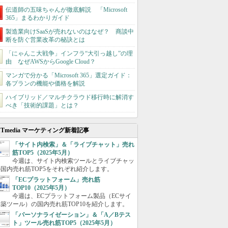
伝道師の五味ちゃんが徹底解説 「Microsoft
365」まるわかりガイド
製造業向けSaaSが売れないのはなぜ？ 商談中
断を防ぐ営業改革の秘訣とは
「にゃんこ大戦争」インフラ“大引っ越し”の理
由 なぜAWSからGoogle Cloud？
マンガで分かる「Microsoft 365」選定ガイド：
各プランの機能や価格を解説
ハイブリッド／マルチクラウド移行時に解消す
べき「技術的課題」とは？
ITmedia マーケティング新着記事
「サイト内検索」＆「ライブチャット」売れ
筋TOP5（2025年5月）
今週は、サイト内検索ツールとライブチャッ
国内売れ筋TOP5をそれぞれ紹介します。
「ECプラットフォーム」売れ筋
TOP10（2025年5月）
今週は、ECプラットフォーム製品（ECサイ
築ツール）の国内売れ筋TOP10を紹介します。
「パーソナライゼーション」＆「A／Bテス
ト」ツール売れ筋TOP5（2025年5月）