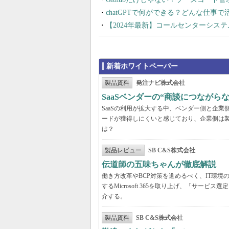
chatGPTで何ができる？どんな仕事
【2024年最新】コールセンターシス
新着ホワイトペーパー
製品資料
発注ナビ株式会社
SaaSベンダーの“商談につなが
SaaSの利用が拡大する中、ベンダー側と企
ードが獲得しにくいと感じており、企業側は
は？
製品レビュー
SB C&S株式会社
伝道師の五味ちゃんが徹底解説 「Mic
働き方改革やBCP対策を進めるべく、IT環
するMicrosoft 365を取り上げ、「サ
介する。
製品資料
SB C&S株式会社