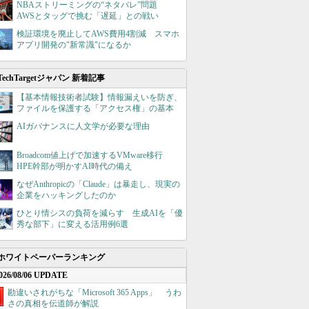
NBAストリーミングの“ネタバレ”問題
AWSとタッグで挑む「遅延」との戦い
検証環境を廃止してAWS費用4割減 スマホ
アプリ開発の"新常識"になるか
TechTargetジャパン 新着記事
【基本情報技術者試験】情報漏えいを防ぎ、
ファイルを保護する「アクセス権」の基本
AIガバナンスに人文学が必要な理由
Broadcom値上げで加速するVMware移行
HPE幹部が明かすAI時代の備え
なぜAnthropicの「Claude」は暴走し、現実の
企業をハッキングしたのか
ひとり情シスの負荷を減らす 生成AIを「優
秀な部下」に変える活用例6選
ホワイトペーパーランキング
026/08/06 UPDATE
勘違いされがちな「Microsoft 365 Apps」 うわ
さの真相を伝道師が解説