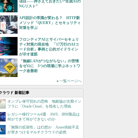
項目――押さえておきたい“生成AIの
NGリスト”
API設計の常識が変わる？ HTTP新
メソッド「QUERY」とセキュリティ
対策を学ぶ
フロンティアAIとサイバーセキュリ
ティ対策の現在地 「17万行のAIコ
ード分析」事例と公的ガイドライン
が示す道筋
「無線LANがつながらない」の苦情
をゼロに 3つの現場に学ぶネットワ
ーク改善術
»
一覧ページへ
クラウド 新着記事
オンプレ保守切れの恐怖 地銀協が次期イン
フラに「Oracle Cloud」を指名した理由
レガシー移行ツール6選 AWS、IBM製品は
何ができて何ができないのか
「無限の拡張性」は幻想か Azure供給不足
が突きつけるマルチクラウドの必然