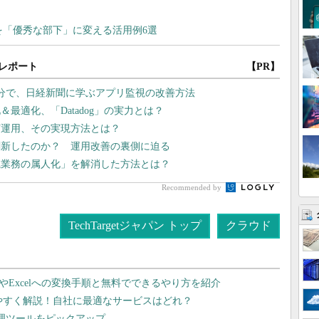
レポート
【PR】
分で、日経新聞に学ぶアプリ監視の改善方法
最適化、「Datadog」の実力とは？
灯運用、その実現方法とは？
刷新したのか？ 運用改善の裏側に迫る
監視業務の属人化」を解消した方法とは？
Recommended by
TechTargetジャパン トップ
クラウド
dやExcelへの変換手順と無料でできるやり方を紹介
りやすく解説！自社に最適なサービスはどれ？
管理ツールをピックアップ