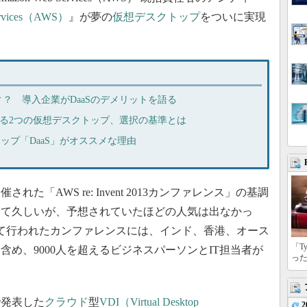
ervices（AWS）
』が夢の
仮想デスクトップ
をついに実現
？ 導入企業がDaaSのデメリットを語る
を悩ませる2つの仮想デスクトップ、選択の基準とは
ップ「DaaS」がオススメな理由
「AWS re: Invent 2013カンファレンス」の基調
して久しいが、予想されていたほどの人気は出なかっ
て行われたカンファレンスには、インド、香港、オース
「T
め、9000人を超えるビジネスパーソンとIT担当者が
っ
発表した
クラウド
型
VDI（Virtual Desktop
2