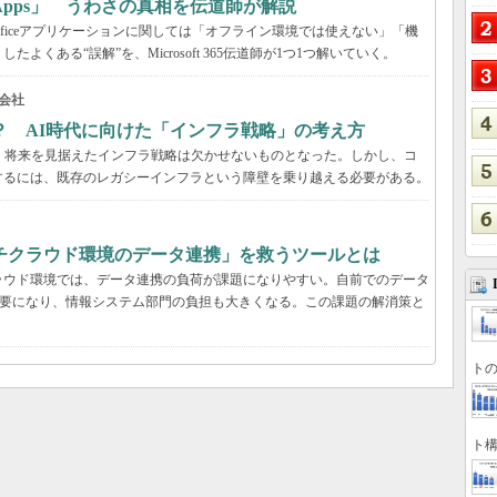
65 Apps」 うわさの真相を伝道師が解説
が、Officeアプリケーションに関しては「オフライン環境では使えない」「機
くある“誤解”を、Microsoft 365伝道師が1つ1つ解いていく。
会社
？ AI時代に向けた「インフラ戦略」の考え方
、将来を見据えたインフラ戦略は欠かせないものとなった。しかし、コ
するには、既存のレガシーインフラという障壁を乗り越える必要がある。
チクラウド環境のデータ連携」を救うツールとは
ラウド環境では、データ連携の負荷が課題になりやすい。自前でのデータ
必要になり、情報システム部門の負担も大きくなる。この課題の解消策と
トの
ト構