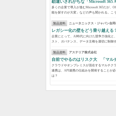
勘違いされがちな「Microsoft 3
多くの企業で導入が進むMicrosoft 365だ
能を探すのが大変」などの声も聞かれる。こうしたよ
製品資料
ニュータニックス・ジャパン合同
レガシー化の壁をどう乗り越える
企業にとって、AI時代に向けた競争力強化と
スト、ガバナンス、データ主権を適切に制御
製品資料
アステリア株式会社
自前でやるのはリスク大 「マル
クラウドやオンプレミスが混在するマルチク
連携は、API連携の仕組みを開発することが
は？