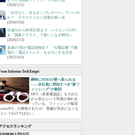
き下げる国産クラウド、その実力は
(2026/3/11)
「仕方なく、次もオンプレサーバ」でいいの
か？ クラウドコスト試算の第一歩
(2026/3/10)
生成AIから科学計算まで ハイエンドGPU
を「国産クラウド」で使いこなす時代へ
(2026/2/13)
若者の7割が電話恐怖症？ ”AI電話番”で職
場の「電話ストレス」をゼロにする方法
(2025/10/3)
From Informa TechTarget
瞬時にM365が乗っ取られる
――全社員に周知すべき“新フ
ィッシング”の教訓
MFA（多要素認証）を入れた
から安心という常識が崩れ去
っている。フィッシング集団
ycoon2FA」が摘発されたが、脅威が完全になくな
たというわけではない。
アクセスランキング
026/08/06 UPDATE