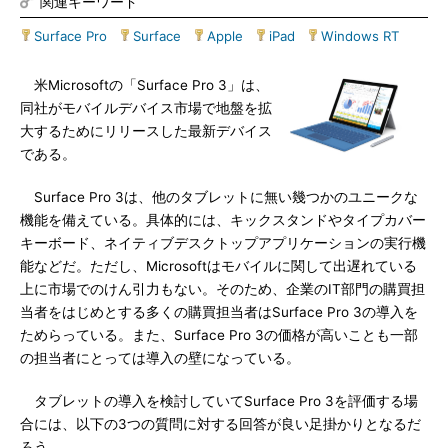
関連キーワード
Surface Pro
|
Surface
|
Apple
|
iPad
|
Windows RT
米Microsoftの「Surface Pro 3」は、
同社がモバイルデバイス市場で地盤を拡
大するためにリリースした最新デバイス
である。
Surface Pro 3は、他のタブレットに無い幾つかのユニークな
機能を備えている。具体的には、キックスタンドやタイプカバー
キーボード、ネイティブデスクトップアプリケーションの実行機
能などだ。ただし、Microsoftはモバイルに関して出遅れている
上に市場でのけん引力もない。そのため、企業のIT部門の購買担
当者をはじめとする多くの購買担当者はSurface Pro 3の導入を
ためらっている。また、Surface Pro 3の価格が高いことも一部
の担当者にとっては導入の壁になっている。
タブレットの導入を検討していてSurface Pro 3を評価する場
合には、以下の3つの質問に対する回答が良い足掛かりとなるだ
ろう。