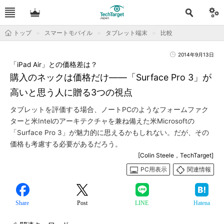
トップ
スマートモバイル
タブレット端末
比較
2014年9月13日
「iPad Air」との価格差は？
購入のネックは価格だけ――「Surface Pro 3」が
高いと思う人に贈る3つの視点
タブレットを評価する場合、ノートPCのようなフォームファク
ターと米Intelのアーキテクチャを兼ね備えた米Microsoftの
「Surface Pro 3」が魅力的に思えるかもしれない。だが、その
価格も考慮する必要があるだろう。
[Colin Steele，TechTarget]
PC用表示
関連情報
Share
Post
LINE
Hatena