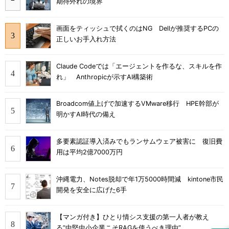
期待外れの境界
画面をティッシュで拭くのはNG Dellが推奨するPCの
正しいお手入れ方法
Claude Codeでは「エージェントを作るな、スキルを作
れ」 Anthropicが示すAI構築術
Broadcom値上げで加速するVMware移行 HPE幹部が
明かすAI時代の備え
多要素認証導入済みでもランサムウェア被害に 復旧費
用は平均2億7000万円
沖縄電力、Notes脱却で年1万5000時間減 kintone市民
開発を安全に広げた6手
【マンガ付き】ひとり情シス支援の第一人者が教え
る”中堅中小企業こそRAGを使うべき理由”