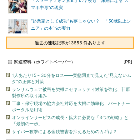
「スマートフォン禁止」の学校も 深刻になる“ス
マホ中毒”の現実
“起業家として成功”も夢じゃない？ 「50歳以上シ
ニア」の本当の実力
過去の連載記事が 3655 件あります
関連資料（ホワイトペーパー）
[PR]
1人あたり15～30分をロス――実態調査で見えた“見えないム
ダ”の正体と対策
ランサムウェア被害を契機にセキュリティ対策を強化、荏原
製作所の取り組み
工事・保守現場の協力会社対応を大幅に効率化、パートナー
ポータル活用術
オンラインサービスの成長・拡大に必要な「3つの戦略」と
「最初の一歩」
サイバー攻撃による金銭被害を抑えるためのカギは？