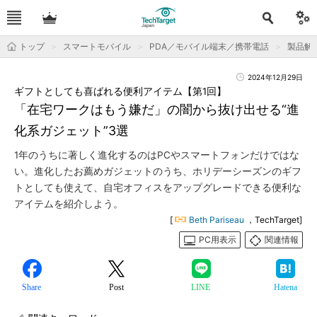
トップ
スマートモバイル
PDA／モバイル端末／携帯電話
製品解
2024年12月29日
ギフトとしても喜ばれる便利アイテム【第1回】
「在宅ワークはもう嫌だ」の闇から抜け出せる“進
化系ガジェット”3選
1年のうちに著しく進化するのはPCやスマートフォンだけではな
い。進化したお薦めガジェットのうち、ホリデーシーズンのギフ
トとしても使えて、自宅オフィスをアップグレードできる便利な
アイテムを紹介しよう。
[
Beth Pariseau
，TechTarget]
PC用表示
関連情報
Share
Post
LINE
Hatena