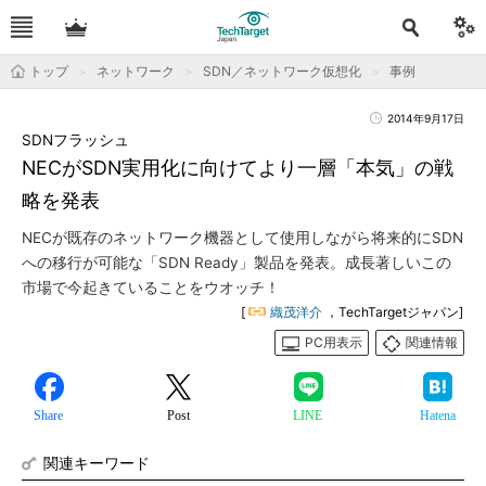
トップ
ネットワーク
SDN／ネットワーク仮想化
事例
2014年9月17日
SDNフラッシュ
NECがSDN実用化に向けてより一層「本気」の戦
略を発表
NECが既存のネットワーク機器として使用しながら将来的にSDN
への移行が可能な「SDN Ready」製品を発表。成長著しいこの
市場で今起きていることをウオッチ！
[
織茂洋介
，TechTargetジャパン]
PC用表示
関連情報
Share
Post
LINE
Hatena
関連キーワード