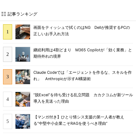
記事ランキング
画面をティッシュで拭くのはNG Dellが推奨するPCの
正しいお手入れ方法
継続利用は4割どまり M365 Copilotが「効く業務」と
期待外れの境界
Claude Codeでは「エージェントを作るな、スキルを作
れ」 Anthropicが示すAI構築術
“脱Excel”を待ち受ける乱立問題 カカクコムが新ツール
導入を見送った理由
【マンガ付き】ひとり情シス支援の第一人者が教え
る”中堅中小企業こそRAGを使うべき理由”